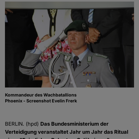
Kommandeur des Wachbatallions
Bu
Phoenix - Screenshot Evelin Frerk
Pr
Ra
Ph
BERLIN. (hpd)
Das Bundesministerium der
Verteidigung veranstaltet Jahr um Jahr das Ritual