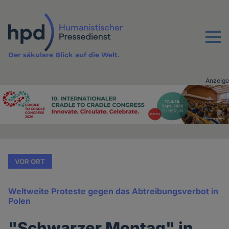
Direkt
zum
Inhalt
Menu
Der säkulare Blick auf die Welt.
Anzeige
Advertising
vor
Inhalt
VOR ORT
Weltweite Proteste gegen das Abtreibungsverbot in
Polen
"Schwarzer Montag" in