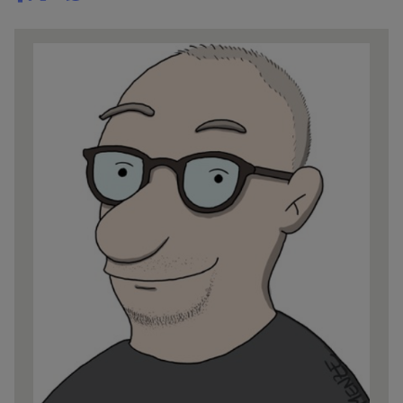
Share
news