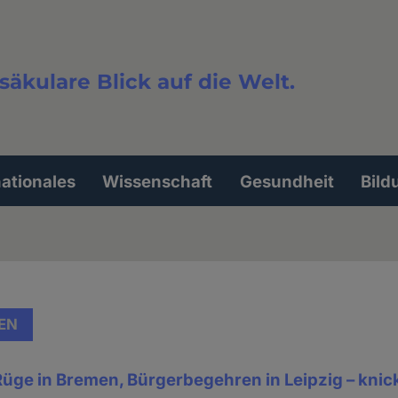
säkulare Blick auf die Welt.
extsuche
nationales
Wissenschaft
Gesundheit
Bild
EN
ge in Bremen, Bürgerbegehren in Leipzig – knick