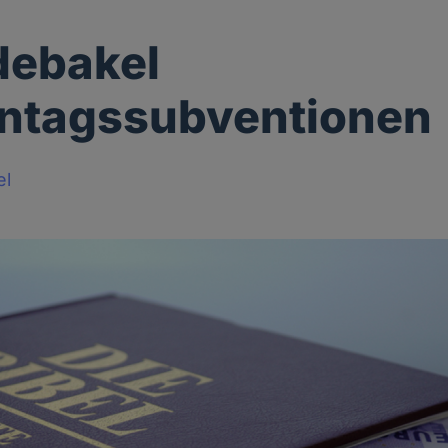
debakel
entagssubventionen
el