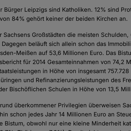
r Bürger Leipzigs sind Katholiken. 12% sind Pro
von 84% gehört keiner der beiden Kirchen an.
er Sachsens Großstädten die meisten Schulden, 
 Dagegen beläuft sich allein schon das Immobi
sden-Meißen auf 53,6 Millionen Euro. Das Bist
sbericht für 2014 Gesamteinnahmen von 74,2 Mi
taatsleistungen in Höhe von insgesamt 757.728
ringen und Refinanzierungsleistungen des Fre
 der Bischöflichen Schulen in Höhe von 13,5 Mil
fgrund überkommener Privilegien überweisen S
in schon jedes Jahr 14 Millionen Euro an Steu
 Bistum, obwohl nur eine kleine Minderheit kath