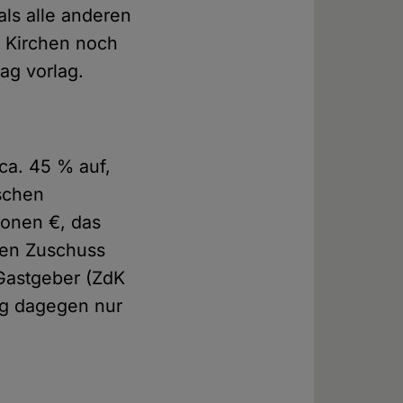
ls alle anderen
n Kirchen noch
trag vorlag.
ca. 45 % auf,
ischen
ionen €, das
inen Zuschuss
 Gastgeber (ZdK
ag dagegen nur