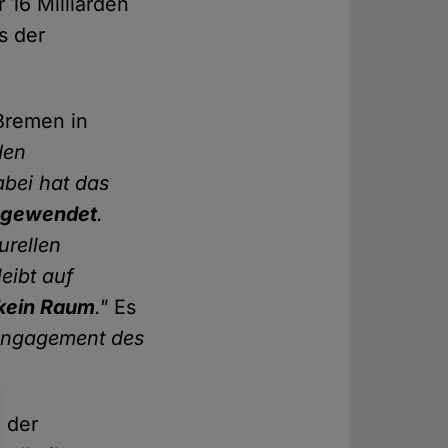
16 Milliarden
s der
Bremen in
den
abei hat das
ngewendet
.
urellen
eibt auf
 kein Raum
."
Es
 Engagement des
 der