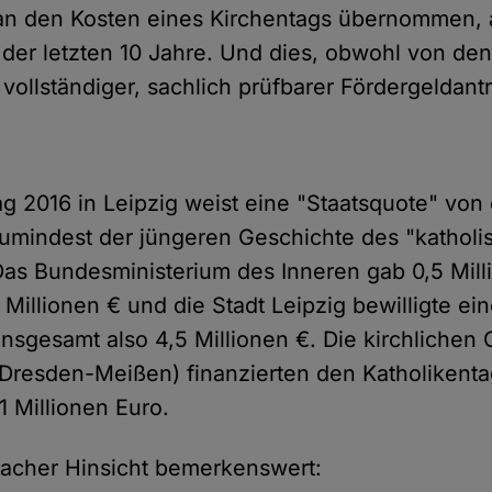
an den Kosten eines Kirchentags übernommen, a
der letzten 10 Jahre. Und dies, obwohl von de
 vollständiger, sachlich prüfbarer Fördergeldan
ag 2016 in Leipzig weist eine "Staatsquote" von 
zumindest der jüngeren Geschichte des "kathol
Das Bundesministerium des Inneren gab 0,5 Mill
Millionen € und die Stadt Leipzig bewilligte e
 insgesamt also 4,5 Millionen €. Die kirchlichen
Dresden-Meißen) finanzierten den Katholikent
1 Millionen Euro.
rfacher Hinsicht bemerkenswert: