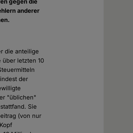
ren gegen die
ehlern anderer
nen.
 die anteilige
 über letzten 10
teuermitteln
indest der
willigte
er "üblichen"
tattfand. Sie
eitrag (von nur
-Kopf