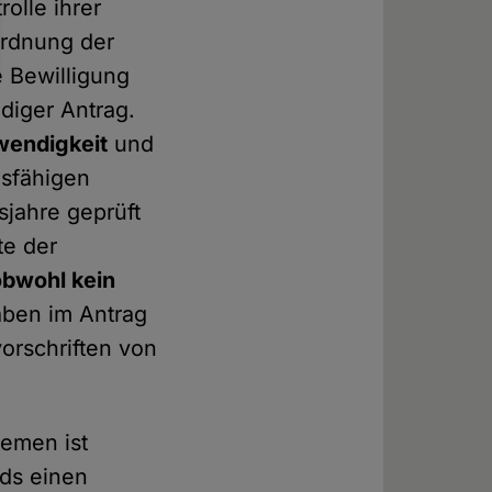
olle ihrer
ordnung der
e Bewilligung
ndiger Antrag.
wendigkeit
und
sfähigen
sjahre geprüft
te der
obwohl kein
gaben im Antrag
orschriften von
remen ist
nds einen