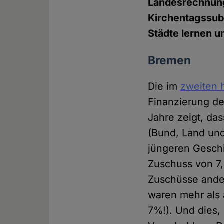
Landesrechnung
Kirchentagssubv
Städte lernen u
Bremen
Die im
zweiten 
Finanzierung de
Jahre zeigt, da
(Bund, Land und
jüngeren Geschi
Zuschuss von 7,
Zuschüsse ander
waren mehr als 
7%!). Und dies,