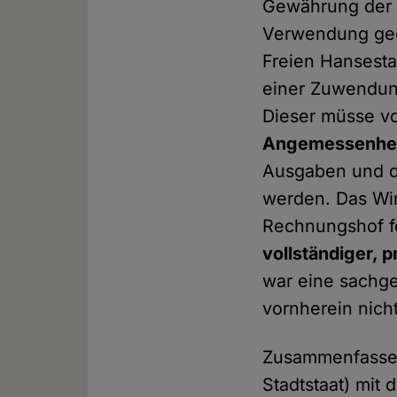
Gewährung der Z
Verwendung geg
Freien Hansesta
einer Zuwendung 
Dieser müsse v
Angemessenhe
Ausgaben und di
werden. Das Wir
Rechnungshof f
vollständiger, 
war eine sachge
vornherein nich
Zusammenfassend
Stadtstaat) mit