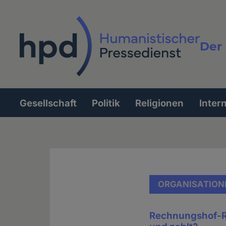
Direkt
zum
Inhalt
Der 
Vollt
Gesellschaft
Politik
Religionen
Inter
Hauptnavigation
ORGANISATION
Rechnungshof-Rü