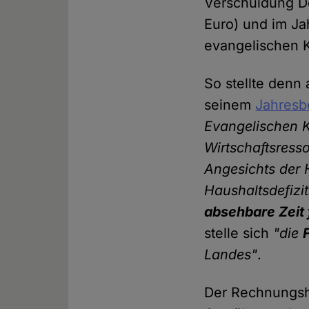
Verschuldung De
Euro) und im J
evangelischen 
So stellte denn
seinem
Jahresbe
Evangelischen K
Wirtschaftsress
Angesichts der 
Haushaltsdefizi
absehbare Zeit 
stelle sich
"die
Landes"
.
Der Rechnungsho