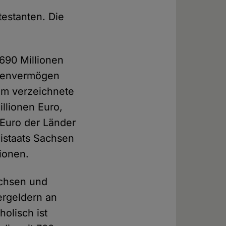
testanten. Die
690 Millionen
lienvermögen
um verzeichnete
llionen Euro,
 Euro der Länder
istaats Sachsen
lionen.
achsen und
ergeldern an
olisch ist