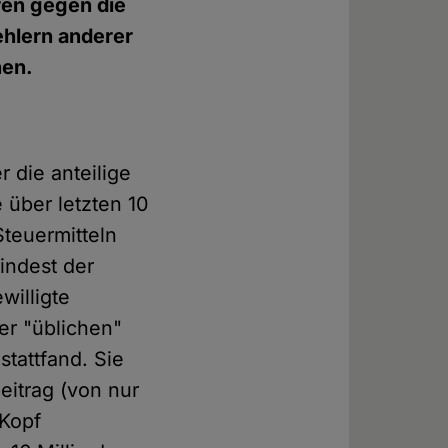
ren gegen die
ehlern anderer
nen.
 die anteilige
 über letzten 10
teuermitteln
indest der
willigte
er "üblichen"
tattfand. Sie
eitrag (von nur
-Kopf