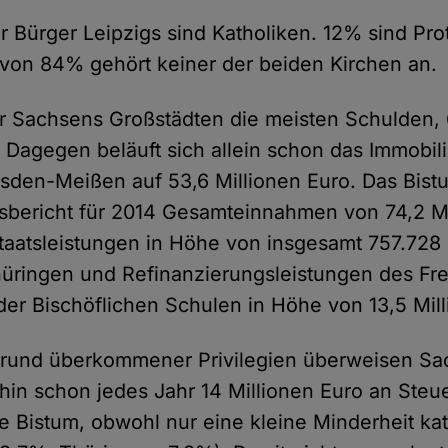
r Bürger Leipzigs sind Katholiken. 12% sind Pro
von 84% gehört keiner der beiden Kirchen an.
er Sachsens Großstädten die meisten Schulden, 
 Dagegen beläuft sich allein schon das Immobi
sden-Meißen auf 53,6 Millionen Euro. Das Bist
sbericht für 2014 Gesamteinnahmen von 74,2 Mi
taatsleistungen in Höhe von insgesamt 757.728
ringen und Refinanzierungsleistungen des Fre
 der Bischöflichen Schulen in Höhe von 13,5 Mil
fgrund überkommener Privilegien überweisen S
in schon jedes Jahr 14 Millionen Euro an Steu
 Bistum, obwohl nur eine kleine Minderheit kath