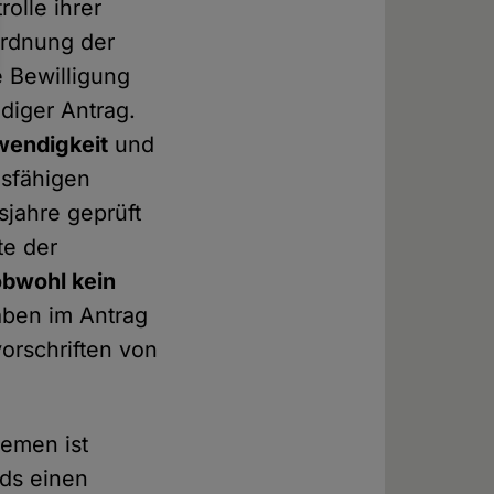
olle ihrer
ordnung der
e Bewilligung
ndiger Antrag.
wendigkeit
und
sfähigen
sjahre geprüft
te der
obwohl kein
gaben im Antrag
orschriften von
remen ist
nds einen