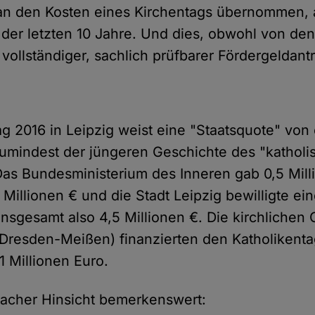
an den Kosten eines Kirchentags übernommen, a
der letzten 10 Jahre. Und dies, obwohl von de
 vollständiger, sachlich prüfbarer Fördergeldan
ag 2016 in Leipzig weist eine "Staatsquote" von 
zumindest der jüngeren Geschichte des "kathol
Das Bundesministerium des Inneren gab 0,5 Mill
Millionen € und die Stadt Leipzig bewilligte e
 insgesamt also 4,5 Millionen €. Die kirchlichen
Dresden-Meißen) finanzierten den Katholikent
1 Millionen Euro.
rfacher Hinsicht bemerkenswert: