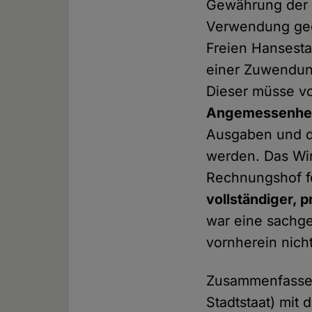
Gewährung der Z
Verwendung geg
Freien Hansesta
einer Zuwendung 
Dieser müsse v
Angemessenhe
Ausgaben und di
werden. Das Wir
Rechnungshof f
vollständiger, 
war eine sachge
vornherein nich
Zusammenfassend
Stadtstaat) mit