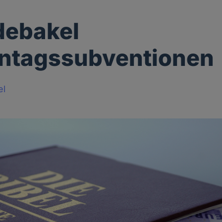
debakel
entagssubventionen
el