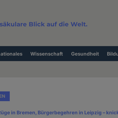
säkulare Blick auf die Welt.
extsuche
nationales
Wissenschaft
Gesundheit
Bild
EN
ge in Bremen, Bürgerbegehren in Leipzig – knick