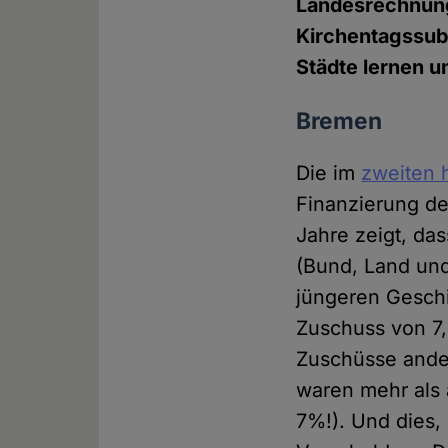
Landesrechnung
Kirchentagssubv
Städte lernen u
Bremen
Die im
zweiten 
Finanzierung de
Jahre zeigt, da
(Bund, Land und
jüngeren Geschi
Zuschuss von 7,
Zuschüsse ander
waren mehr als 
7%!). Und dies,