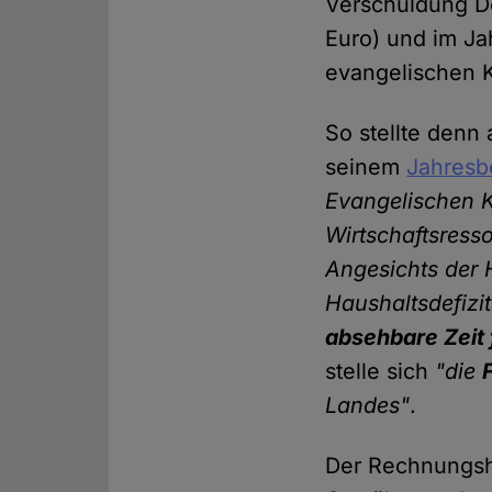
Verschuldung De
Euro) und im J
evangelischen 
So stellte denn
seinem
Jahresbe
Evangelischen K
Wirtschaftsress
Angesichts der 
Haushaltsdefizi
absehbare Zeit 
stelle sich
"die
Landes"
.
Der Rechnungsho