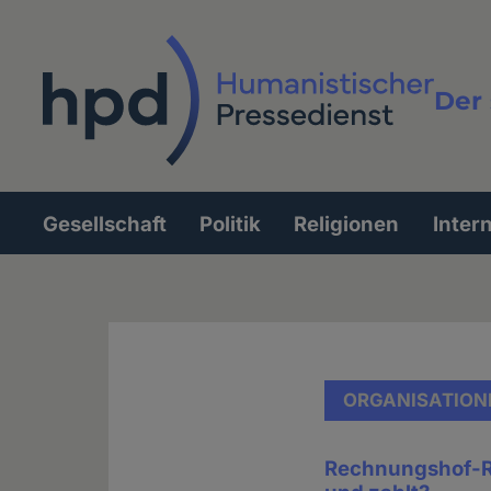
Direkt
zum
Inhalt
Der 
Vollt
Gesellschaft
Politik
Religionen
Inter
Hauptnavigation
ORGANISATION
Rechnungshof-Rü