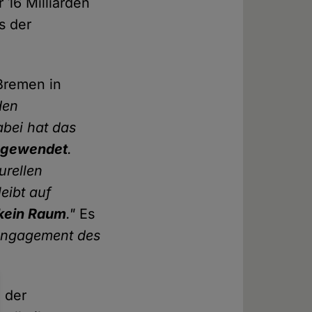
16 Milliarden
s der
Bremen in
den
abei hat das
ngewendet
.
urellen
eibt auf
 kein Raum
."
Es
 Engagement des
 der