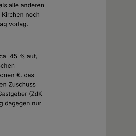
ls alle anderen
n Kirchen noch
trag vorlag.
ca. 45 % auf,
ischen
ionen €, das
inen Zuschuss
 Gastgeber (ZdK
ag dagegen nur