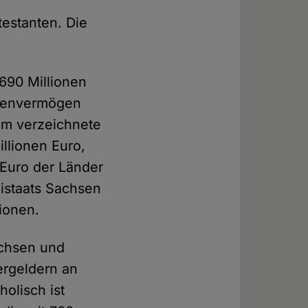
testanten. Die
690 Millionen
lienvermögen
um verzeichnete
llionen Euro,
 Euro der Länder
istaats Sachsen
lionen.
achsen und
ergeldern an
olisch ist