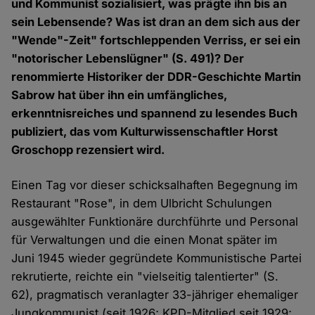
und Kommunist sozialisiert, was prägte ihn bis an
sein Lebensende? Was ist dran an dem sich aus der
"Wende"-Zeit" fortschleppenden Verriss, er sei ein
"notorischer Lebenslügner" (S. 491)? Der
renommierte Historiker der DDR-Geschichte Martin
Sabrow hat über ihn ein umfängliches,
erkenntnisreiches und spannend zu lesendes Buch
publiziert, das vom Kulturwissenschaftler Horst
Groschopp rezensiert wird.
Einen Tag vor dieser schicksalhaften Begegnung im
Restaurant "Rose", in dem Ulbricht Schulungen
ausgewählter Funktionäre durchführte und Personal
für Verwaltungen und die einen Monat später im
Juni 1945 wieder gegründete Kommunistische Partei
rekrutierte, reichte ein "vielseitig talentierter" (S.
62), pragmatisch veranlagter 33-jähriger ehemaliger
Jungkommunist (seit 1926; KPD-Mitglied seit 1929;