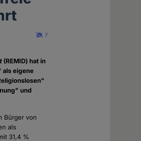
hrt
7
t
(REMID) hat in
" als eigene
Religionslosen"
dnung" und
n Bürger von
en als
mit 31,4 %