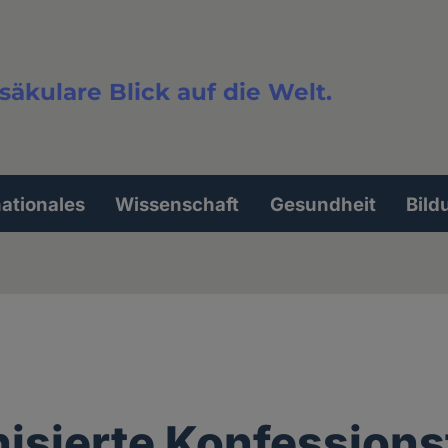
säkulare Blick auf die Welt.
extsuche
nationales
Wissenschaft
Gesundheit
Bild
isierte Konfessions