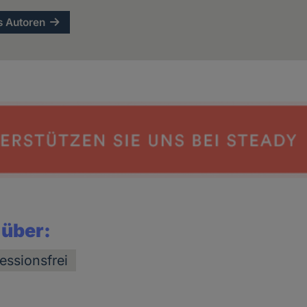
s Autoren
 über:
essionsfrei