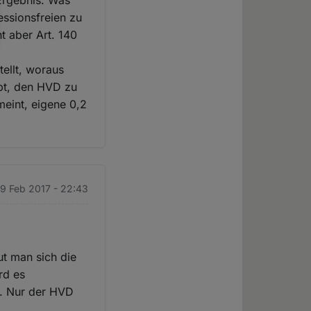
Ergebnis: Was
essionsfreien zu
t aber Art. 140
ellt, woraus
ibt, den HVD zu
meint, eigene 0,2
19 Feb 2017 - 22:43
ut man sich die
rd es
r. Nur der HVD