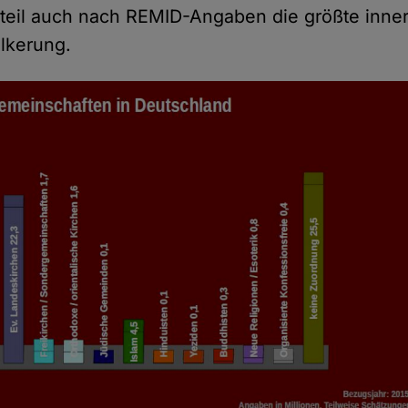
teil auch nach REMID-Angaben die größte inner
lkerung.