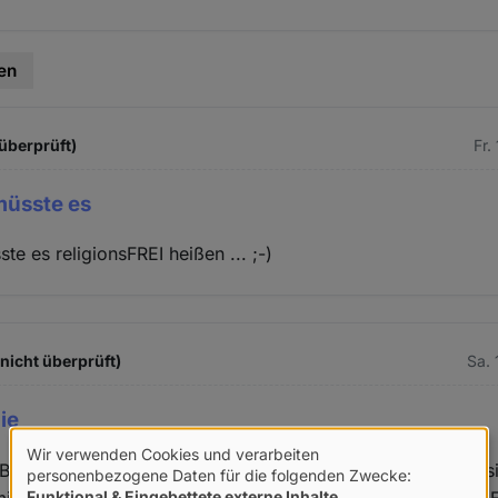
en
 überprüft)
Fr.
üsste es
e es religionsFREI heißen ... ;-)
nicht überprüft)
Sa. 
ie
Wir verwenden Cookies und verarbeiten
 Berechnungsgrundlage für die 0,4 % organisierten Konfess
Verwendung
personenbezogene Daten für die folgenden Zwecke:
Funktional & Eingebettete externe Inhalte
.