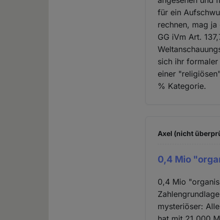
angesehen und m
für ein Aufschwu
rechnen, mag ja 
GG iVm Art. 137
Weltanschauungsg
sich ihr formale
einer "religiöse
% Kategorie.
Axel (nicht überpr
0,4 Mio "orga
0,4 Mio "organis
Zahlengrundlagen
mysteriöser: All
hat mit 21.000 M