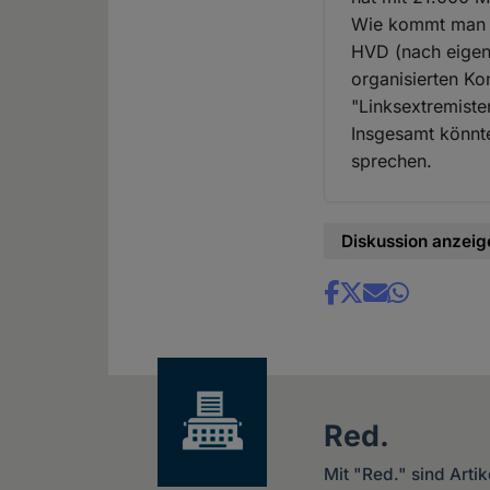
Wie kommt man a
HVD (nach eigen
organisierten Ko
"Linksextremiste
Insgesamt könnte
sprechen.
Diskussion anzeig
Share
news
Red.
Mit "Red." sind Arti