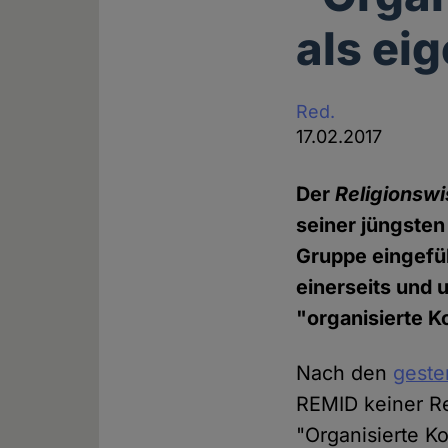
als ei
Red.
17.02.2017
Der
Religionswi
seiner jüngsten
Gruppe eingefüh
einerseits und
"organisierte K
Nach den
geste
REMID keiner Re
"Organisierte Ko