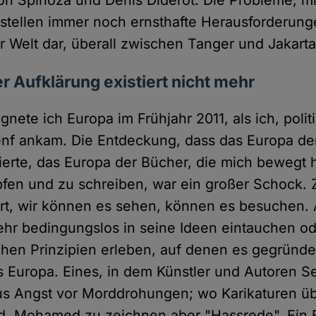
on Spinoza und Denis Diderot. Die Probleme, m
stellen immer noch ernsthafte Herausforderunge
 Welt dar, überall zwischen Tanger und Jakarta
r Aufklärung existiert nicht mehr
nete ich Europa im Frühjahr 2011, als ich, polit
Genf ankam. Die Entdeckung, dass das Europa de
ierte, das Europa der Bücher, die mich bewegt h
pfen und zu schreiben, war ein großer Schock. 
rt, wir können es sehen, können es besuchen. 
hr bedingungslos in seine Ideen eintauchen od
hen Prinzipien erleben, auf denen es gegründet
es Europa. Eines, in dem Künstler und Autoren S
s Angst vor Morddrohungen; wo Karikaturen ü
nd, Mohamed zu zeichnen aber "Hassrede". Ein 