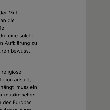
 der Mut
 an die
ie
 Um eine solche
en Aufklärung zu
turen bewusst
religiöse
igion ausübt,
anhängt, muss ein
der muslimischen
en des Europas