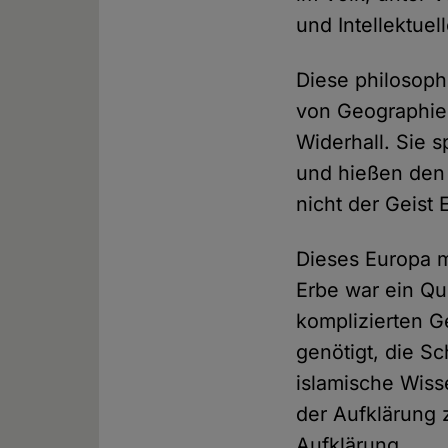
und Intellektuel
Diese philosoph
von Geographie 
Widerhall. Sie 
und hießen den 
nicht der Geist 
Dieses Europa mi
Erbe war ein Que
komplizierten G
genötigt, die S
islamische Wiss
der Aufklärung 
Aufklärung.