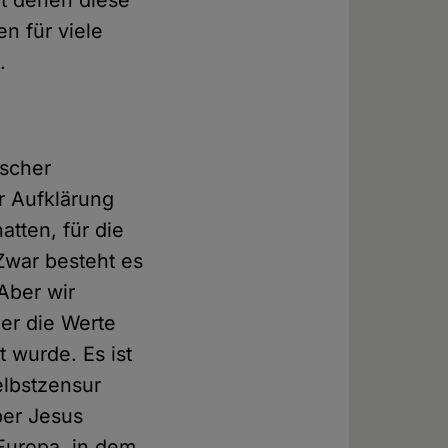
it denen diese
n für viele
.
ischer
r Aufklärung
atten, für die
Zwar besteht es
Aber wir
er die Werte
 wurde. Es ist
elbstzensur
ber Jesus
Europa, in dem