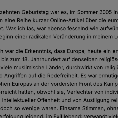
zehnten Geburtstag war es, im Sommer 2005 i
 an eine Reihe kurzer Online-Artikel über die eu
et. Was ich las, war ebenso fesselnd wie aufwü
eginn einer radikalen Veränderung in meinem 
ch war die Erkenntnis, dass Europa, heute ein e
, bis zum 18. Jahrhundert auf denselben religiös
 viele muslimische Länder, durchwirkt von reli
d Angriffen auf die Redefreiheit. Es war ermutig
phen Europas an der vordersten Front des Kampf
 erreicht hatten, obwohl sie, Verfechter von indiv
intellektueller Offenheit und von Austilgung rel
 doch so wenige waren. Einsame Stimmen, ohn
erfolgung leidend, im Exil lebend; verwandt vie