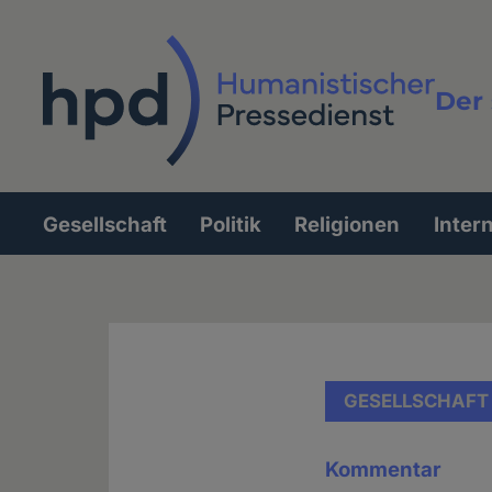
Direkt
zum
Inhalt
Der 
Vollt
Gesellschaft
Politik
Religionen
Inter
Hauptnavigation
GESELLSCHAFT
Kommentar