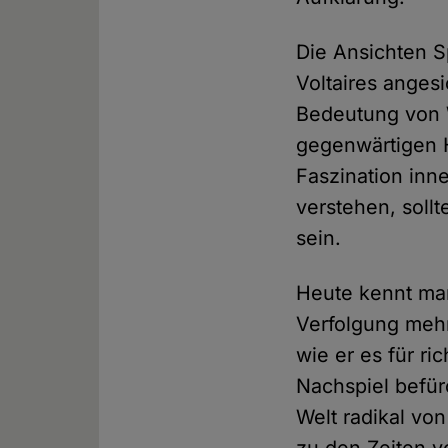
Die Ansichten S
Voltaires angesi
Bedeutung von W
gegenwärtigen H
Faszination inn
verstehen, soll
sein.
Heute kennt man
Verfolgung mehr
wie er es für ri
Nachspiel befür
Welt radikal vo