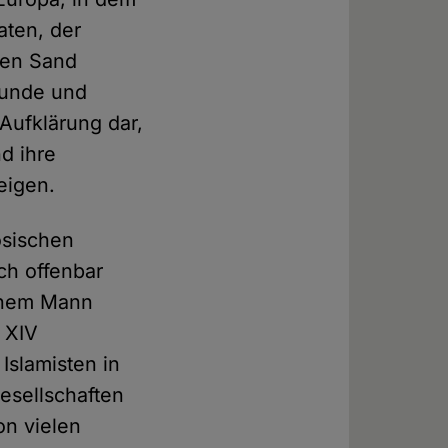
aten, der
den Sand
Stunde und
 Aufklärung dar,
d ihre
eigen.
ösischen
ch offenbar
einem Mann
g XIV
Islamisten in
Gesellschaften
on vielen