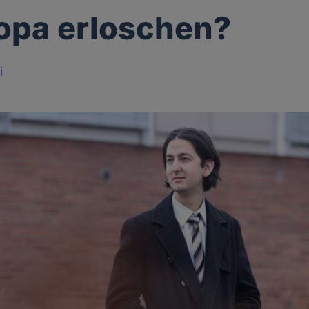
ropa erloschen?
i