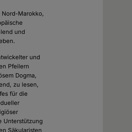
n Nord-Marokko,
ropäische
hlend und
Leben.
ntwickelter und
en Pfeilern
giösem Dogma,
end, zu lesen,
es für die
idueller
igiöser
e Unterstützung
len Säkularisten