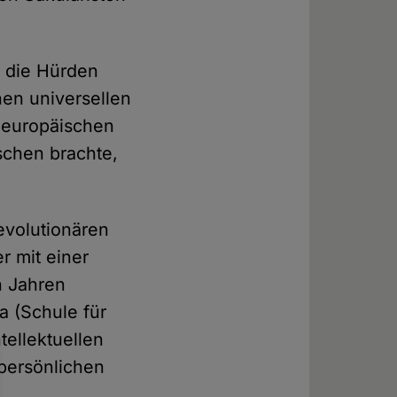
r die Hürden
en universellen
r europäischen
schen brachte,
revolutionären
r mit einer
n Jahren
a (Schule für
tellektuellen
 persönlichen