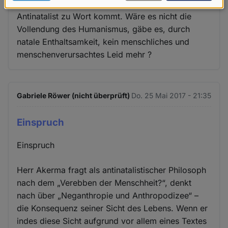
Wie schön, dass beim hpd endlich auch ein
Daten
Antinatalist zu Wort kommt. Wäre es nicht die
und
Vollendung des Humanismus, gäbe es, durch
Cookies
natale Enthaltsamkeit, kein menschliches und
menschenverursachtes Leid mehr ?
Gabriele Röwer (nicht überprüft)
Do. 25 Mai 2017 - 21:35
Einspruch
Einspruch
Herr Akerma fragt als antinatalistischer Philosoph
nach dem „Verebben der Menschheit?“, denkt
nach über „Neganthropie und Anthropodizee“ –
die Konsequenz seiner Sicht des Lebens. Wenn er
indes diese Sicht aufgrund vor allem eines Textes