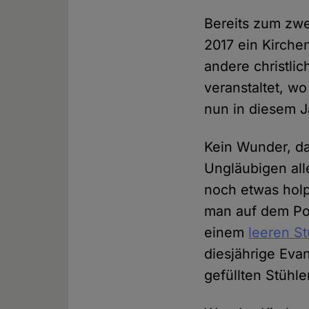
Bereits zum zwe
2017 ein Kirchen
andere christli
veranstaltet, w
nun in diesem J
Kein Wunder, d
Ungläubigen alle
noch etwas holp
man auf dem Pod
einem
leeren St
diesjährige Eva
gefüllten Stühle