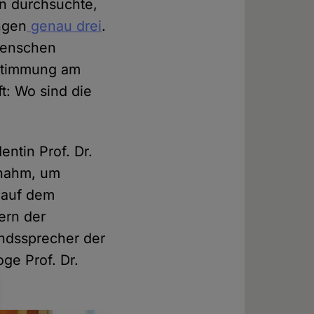
n durchsuchte,
ngen
genau drei
.
 Menschen
estimmung am
t: Wo sind die
ntin Prof. Dr.
lnahm, um
, auf dem
ern der
andssprecher der
ge Prof. Dr.