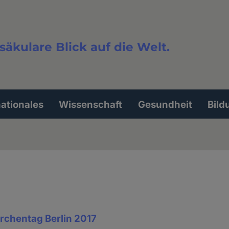
säkulare Blick auf die Welt.
extsuche
nationales
Wissenschaft
Gesundheit
Bild
irchentag Berlin 2017