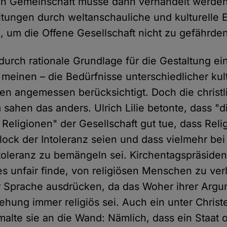
hen Gemeinschaft müsse dann verhandelt werden
tungen durch weltanschauliche und kulturelle 
n, um die Offene Gesellschaft nicht zu gefährde
durch rationale Grundlage für die Gestaltung ein
 meinen – die Bedürfnisse unterschiedlicher kul
pen angemessen berücksichtigt. Doch die christl
sahen das anders. Ulrich Lilie betonte, dass "d
er Religionen" der Gesellschaft gut tue, dass Reli
lock der Intoleranz seien und dass vielmehr bei
toleranz zu bemängeln sei. Kirchentagspräsiden
es unfair finde, von religiösen Menschen zu ver
er Sprache ausdrücken, da das Woher ihrer Arg
ehung immer religiös sei. Auch ein unter Christ
malte sie an die Wand: Nämlich, dass ein Staat 