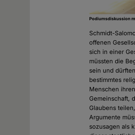
Podiumsdiskussion mi
Schmidt-Salomo
offenen Gesells
sich in einer Ge
müssten die Beg
sein und dürfte
bestimmtes reli
Menschen ihren 
Gemeinschaft, d
Glaubens teile
Argumente müsst
sozusagen als k