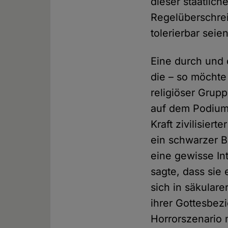
dieser staatlic
Regelüberschrei
tolerierbar seie
Eine durch und 
die – so möchte
religiöser Grup
auf dem Podium 
Kraft zivilisiert
ein schwarzer B
eine gewisse In
sagte, dass sie 
sich in säkular
ihrer Gottesbezi
Horrorszenario 