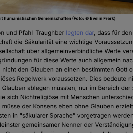
t humanistischen Gemeinschaften (Foto: © Evelin Frerk)
n und Pfahl-Traughber
legten dar
, dass für den
chaft die Säkularität eine wichtige Voraussetzun
sellschaft über allgemeinverbindliche Werte ver
ründungen für diese Werte auch allgemein nac
n nicht den Glauben an einen bestimmten Gott o
giöses Regelwerk voraussetzen. Dies bedeute ni
Glauben ablegen müssten, nur im Bereich der s
ie sich Nichtreligiöse mit Menschen unterschie
n, müsse der Konsens eben ohne Glauben erziel
en in "säkularer Sprache" vorgetragen werden.
leinster gemeinsamer Nenner der Verständigung