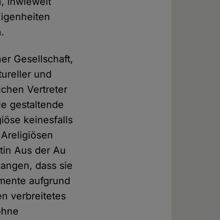
, inwieweit
Eigenheiten
n.
er Gesellschaft,
tureller und
ichen Vertreter
ie gestaltende
giöse keinesfalls
 Areligiösen
tin Aus der Au
langen, dass sie
umente aufgrund
en verbreitetes
ohne