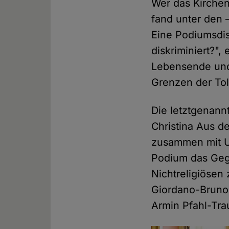
Wer das Kirchen
fand unter den 
Eine Podiumsdis
diskriminiert?"
Lebensende und 
Grenzen der Tol
Die letztgenann
Christina Aus d
zusammen mit Ul
Podium das Gege
Nichtreligiösen
Giordano-Bruno-
Armin Pfahl-Tra