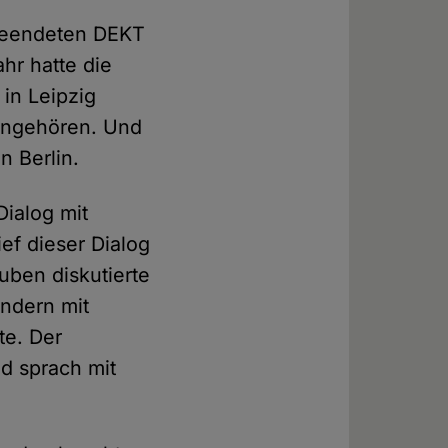
 beendeten DEKT
ahr hatte die
 in Leipzig
 angehören. Und
n Berlin.
ialog mit
ief dieser Dialog
uben diskutierte
ndern mit
te. Der
d sprach mit