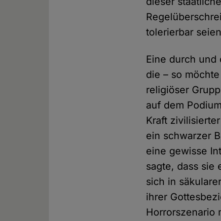
dieser staatlic
Regelüberschrei
tolerierbar seie
Eine durch und 
die – so möchte
religiöser Grup
auf dem Podium 
Kraft zivilisiert
ein schwarzer B
eine gewisse In
sagte, dass sie 
sich in säkular
ihrer Gottesbezi
Horrorszenario 