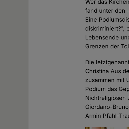
Wer das Kirchen
fand unter den 
Eine Podiumsdis
diskriminiert?"
Lebensende und 
Grenzen der Tol
Die letztgenann
Christina Aus d
zusammen mit Ul
Podium das Gege
Nichtreligiösen
Giordano-Bruno-
Armin Pfahl-Tra