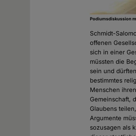
Podiumsdiskussion mi
Schmidt-Salomo
offenen Gesells
sich in einer Ge
müssten die Beg
sein und dürfte
bestimmtes reli
Menschen ihren 
Gemeinschaft, d
Glaubens teile
Argumente müsst
sozusagen als k