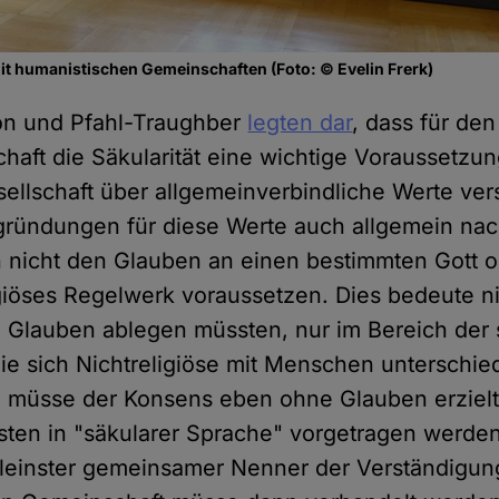
t humanistischen Gemeinschaften (Foto: © Evelin Frerk)
n und Pfahl-Traughber
legten dar
, dass für den
chaft die Säkularität eine wichtige Voraussetzun
sellschaft über allgemeinverbindliche Werte ver
ründungen für diese Werte auch allgemein nac
n nicht den Glauben an einen bestimmten Gott o
giöses Regelwerk voraussetzen. Dies bedeute ni
Glauben ablegen müssten, nur im Bereich der s
ie sich Nichtreligiöse mit Menschen unterschie
n, müsse der Konsens eben ohne Glauben erziel
en in "säkularer Sprache" vorgetragen werden.
leinster gemeinsamer Nenner der Verständigung