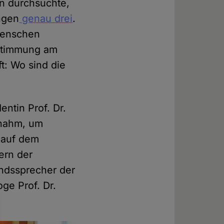
n durchsuchte,
ngen
genau drei
.
 Menschen
estimmung am
t: Wo sind die
ntin Prof. Dr.
lnahm, um
, auf dem
ern der
andssprecher der
ge Prof. Dr.