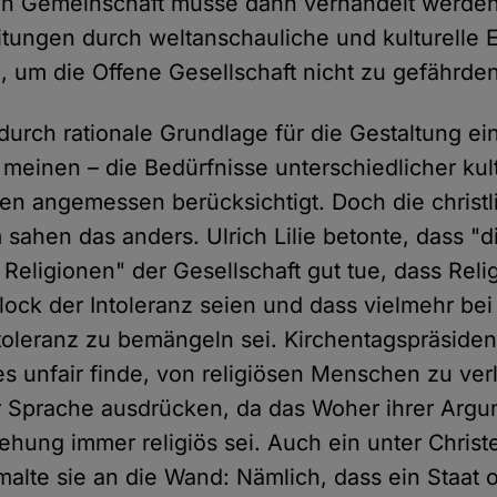
hen Gemeinschaft müsse dann verhandelt werden
tungen durch weltanschauliche und kulturelle 
n, um die Offene Gesellschaft nicht zu gefährde
durch rationale Grundlage für die Gestaltung ein
 meinen – die Bedürfnisse unterschiedlicher kul
pen angemessen berücksichtigt. Doch die christl
sahen das anders. Ulrich Lilie betonte, dass "d
er Religionen" der Gesellschaft gut tue, dass Reli
lock der Intoleranz seien und dass vielmehr bei
toleranz zu bemängeln sei. Kirchentagspräsiden
es unfair finde, von religiösen Menschen zu ver
er Sprache ausdrücken, da das Woher ihrer Arg
ehung immer religiös sei. Auch ein unter Christ
malte sie an die Wand: Nämlich, dass ein Staat 