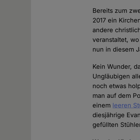
Bereits zum zwe
2017 ein Kirchen
andere christli
veranstaltet, w
nun in diesem J
Kein Wunder, d
Ungläubigen alle
noch etwas holp
man auf dem Pod
einem
leeren St
diesjährige Eva
gefüllten Stühle