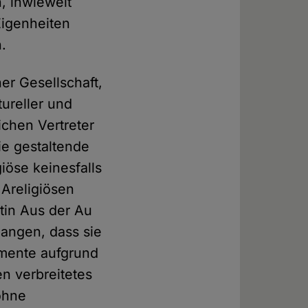
, inwieweit
Eigenheiten
n.
er Gesellschaft,
tureller und
ichen Vertreter
ie gestaltende
giöse keinesfalls
 Areligiösen
tin Aus der Au
langen, dass sie
umente aufgrund
en verbreitetes
ohne