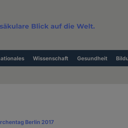
säkulare Blick auf die Welt.
extsuche
nationales
Wissenschaft
Gesundheit
Bild
irchentag Berlin 2017