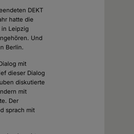
 beendeten DEKT
ahr hatte die
 in Leipzig
 angehören. Und
n Berlin.
ialog mit
ief dieser Dialog
uben diskutierte
ndern mit
te. Der
d sprach mit