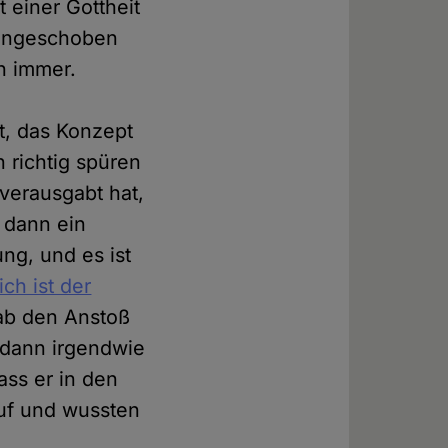
 einer Gottheit
e angeschoben
h immer.
t, das Konzept
 richtig spüren
verausgabt hat,
s dann ein
ng, und es ist
ch ist der
gab den Anstoß
 dann irgendwie
ass er in den
auf und wussten