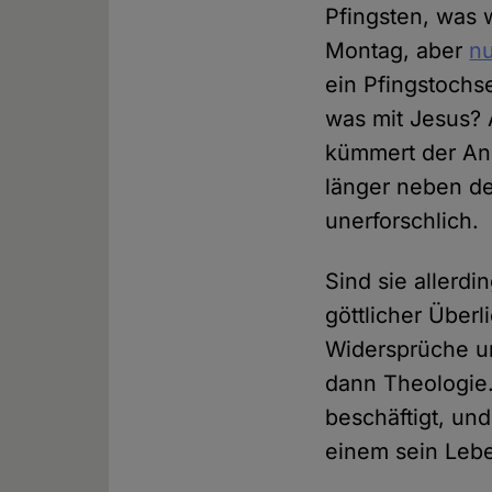
Pfingsten, was 
Montag, aber
nu
ein Pfingstochs
was mit Jesus? 
kümmert der Anl
länger neben d
unerforschlich.
Sind sie allerdi
göttlicher Überl
Widersprüche u
dann Theologie.
beschäftigt, un
einem sein Lebe