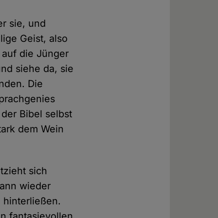
r sie, und
lige Geist, also
 auf die Jünger
und siehe da, sie
nden. Die
Sprachgenies
der Bibel selbst
stark dem Wein
zieht sich
wann wieder
hinterließen.
en fantasievollen