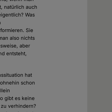
, natürlich auch
 eigentlich? Was
a
formieren. Sie
 man also nichts
nsweise, aber
nd entsteht,
ssituation hat
a ohnehin schon
llein
 gibt es keine
e zu verhindern?