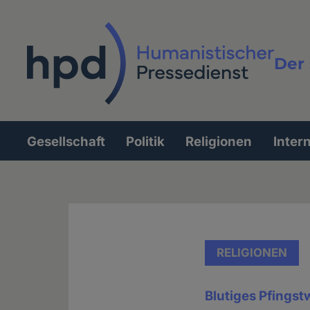
Direkt
zum
Inhalt
Der 
Vollt
Gesellschaft
Politik
Religionen
Inter
Hauptnavigation
RELIGIONEN
Blutiges Pfingst