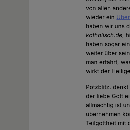
von allen ander
wieder ein
Über
haben wir uns da
katholisch.de
, 
haben sogar ei
weiter über sei
man erfährt, was
wirkt der Heilige
Potzblitz, denkt
der liebe Gott 
allmächtig ist u
übernehmen kön
Teilgottheit mit