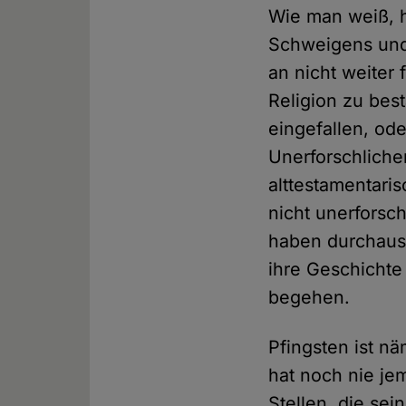
Wie man weiß, hü
Schweigens und
an nicht weiter 
Religion zu bes
eingefallen, ode
Unerforschlichen
alttestamentari
nicht unerforsch
haben durchaus 
ihre Geschichte
begehen.
Pfingsten ist nä
hat noch nie jem
Stellen, die se