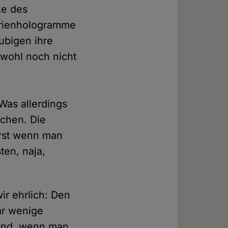
ke des
arienhologramme
äubigen ihre
 wohl noch nicht
Was allerdings
rchen. Die
erst wenn man
ten, naja,
ir ehrlich: Den
aar wenige
sind, wenn man