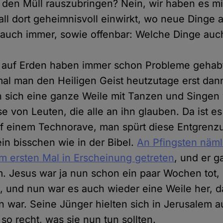
 den Müll rauszubringen? Nein, wir haben es mit
rall dort geheimnisvoll einwirkt, wo neue Ding
auch immer, sowie offenbar: Welche Dinge auc
r auf Erden haben immer schon Probleme gehab
mal man den Heiligen Geist heutzutage erst dann
sich eine ganze Weile mit Tanzen und Singen 
e von Leuten, die alle an ihn glauben. Da ist e
f einem Technorave, man spürt diese Entgrenzu
ein bisschen wie in der Bibel.
An Pfingsten nämli
um ersten Mal in Erscheinung getreten
, und er 
 Jesus war ja nun schon ein paar Wochen tot,
, und nun war es auch wieder eine Weile her, d
 war. Seine Jünger hielten sich in Jerusalem 
so recht, was sie nun tun sollten.