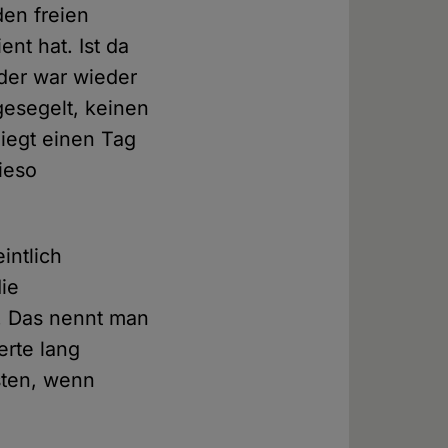
den freien
ent hat. Ist da
der war wieder
gesegelt, keinen
liegt einen Tag
ieso
intlich
die
. Das nennt man
erte lang
isten, wenn