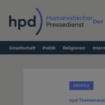
Direkt
zum
Inhalt
Der 
Vollt
Gesellschaft
Politik
Religionen
Inter
Hauptnavigation
PROFILE
hpd Themenwoc