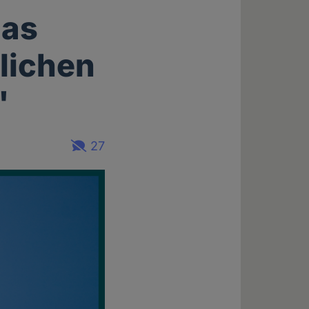
das
lichen
"
27