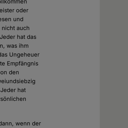
vollkommen
eister oder
Wesen und
 nicht auch
 Jeder hat das
en, was ihm
 das Ungeheuer
kte Empfängnis
von den
weiundsiebzig
 Jeder hat
rsönlichen
 dann, wenn der