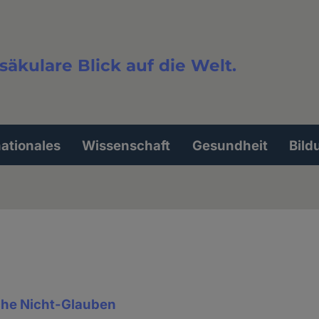
säkulare Blick auf die Welt.
extsuche
nationales
Wissenschaft
Gesundheit
Bild
he Nicht-Glauben