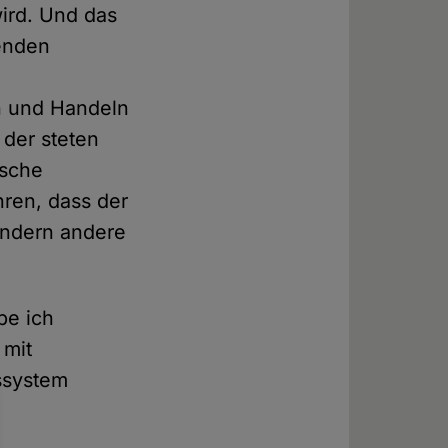
wird. Und das
tenden
n und Handeln
 der steten
ische
ren, dass der
ondern andere
be ich
 mit
nssystem