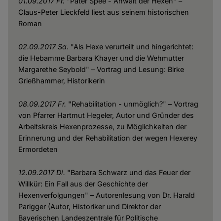
01.09.2017 Fr.
"Pater Spee - Anwalt der Hexen" –
Claus-Peter Lieckfeld liest aus seinem historischen
Roman
02.09.2017 Sa
. "Als Hexe verurteilt und hingerichtet:
die Hebamme Barbara Khayer und die Wehmutter
Margarethe Seybold" – Vortrag und Lesung: Birke
Grießhammer, Historikerin
08.09.2017 Fr.
"Rehabilitation - unmöglich?" – Vortrag
von Pfarrer Hartmut Hegeler, Autor und Gründer des
Arbeitskreis Hexenprozesse, zu Möglichkeiten der
Erinnerung und der Rehabilitation der wegen Hexerey
Ermordeten
12.09.2017 Di.
"Barbara Schwarz und das Feuer der
Willkür: Ein Fall aus der Geschichte der
Hexenverfolgungen" – Autorenlesung von Dr. Harald
Parigger (Autor, Historiker und Direktor der
Bayerischen Landeszentrale für Politische