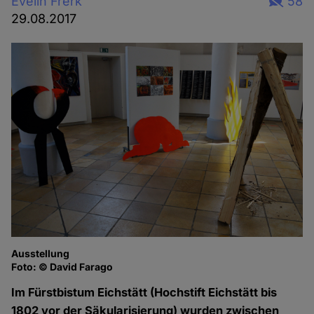
Evelin Frerk
58
29.08.2017
Ausstellung
Ta
Foto: © David Farago
Fo
Im Fürstbistum Eichstätt (Hochstift Eichstätt bis
1802 vor der Säkularisierung) wurden zwischen