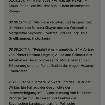
01.09.2017 Fr.
"Pater Spee - Anwalt der Hexen" –
Claus-Peter Lieckfeld liest aus seinem historischen
Roman
02.09.2017 Sa
. "Als Hexe verurteilt und hingerichtet:
die Hebamme Barbara Khayer und die Wehmutter
Margarethe Seybold" – Vortrag und Lesung: Birke
Grießhammer, Historikerin
08.09.2017 Fr.
"Rehabilitation - unmöglich?" – Vortrag
von Pfarrer Hartmut Hegeler, Autor und Gründer des
Arbeitskreis Hexenprozesse, zu Möglichkeiten der
Erinnerung und der Rehabilitation der wegen Hexerey
Ermordeten
12.09.2017 Di.
"Barbara Schwarz und das Feuer der
Willkür: Ein Fall aus der Geschichte der
Hexenverfolgungen" – Autorenlesung von Dr. Harald
Parigger (Autor, Historiker und Direktor der
Bayerischen Landeszentrale für Politische