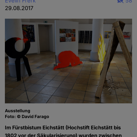
Evelin Frerk
58
29.08.2017
Ausstellung
Ta
Foto: © David Farago
Fo
Im Fürstbistum Eichstätt (Hochstift Eichstätt bis
1802 vor der Säkularisierung) wurden zwischen