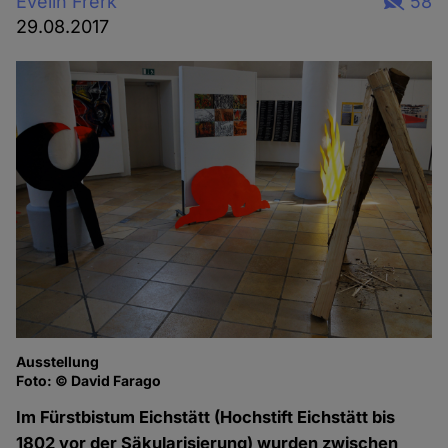
Evelin Frerk
58
29.08.2017
Ausstellung
Ta
Foto: © David Farago
Fo
Im Fürstbistum Eichstätt (Hochstift Eichstätt bis
1802 vor der Säkularisierung) wurden zwischen