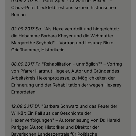
01.09.2017 Fr.
"Pater Spee - Anwalt der Hexen" –
Claus-Peter Lieckfeld liest aus seinem historischen
Roman
02.09.2017 Sa
. "Als Hexe verurteilt und hingerichtet:
die Hebamme Barbara Khayer und die Wehmutter
Margarethe Seybold" – Vortrag und Lesung: Birke
Grießhammer, Historikerin
08.09.2017 Fr.
"Rehabilitation - unmöglich?" – Vortrag
von Pfarrer Hartmut Hegeler, Autor und Gründer des
Arbeitskreis Hexenprozesse, zu Möglichkeiten der
Erinnerung und der Rehabilitation der wegen Hexerey
Ermordeten
12.09.2017 Di.
"Barbara Schwarz und das Feuer der
Willkür: Ein Fall aus der Geschichte der
Hexenverfolgungen" – Autorenlesung von Dr. Harald
Parigger (Autor, Historiker und Direktor der
Bayerischen Landeszentrale für Politische