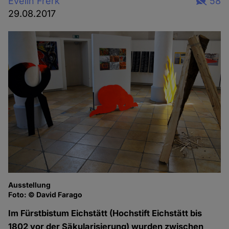
Evelin Frerk
58
29.08.2017
Ausstellung
Ta
Foto: © David Farago
Fo
Im Fürstbistum Eichstätt (Hochstift Eichstätt bis
1802 vor der Säkularisierung) wurden zwischen