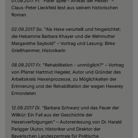
01.09.2017 Fr.
"Pater Spee - Anwalt der Hexen" –
Claus-Peter Lieckfeld liest aus seinem historischen
Roman
02.09.2017 Sa
. "Als Hexe verurteilt und hingerichtet:
die Hebamme Barbara Khayer und die Wehmutter
Margarethe Seybold" – Vortrag und Lesung: Birke
Grießhammer, Historikerin
08.09.2017 Fr.
"Rehabilitation - unmöglich?" – Vortrag
von Pfarrer Hartmut Hegeler, Autor und Gründer des
Arbeitskreis Hexenprozesse, zu Möglichkeiten der
Erinnerung und der Rehabilitation der wegen Hexerey
Ermordeten
12.09.2017 Di.
"Barbara Schwarz und das Feuer der
Willkür: Ein Fall aus der Geschichte der
Hexenverfolgungen" – Autorenlesung von Dr. Harald
Parigger (Autor, Historiker und Direktor der
Bayerischen Landeszentrale für Politische