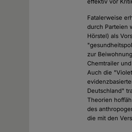
effektiv vor Kri
Fatalerweise erh
durch Parteien 
Hörstel) als Vo
"gesundheitspol
zur Beiwohnung 
Chemtrailer und 
Auch die "Violet
evidenzbasierte
Deutschland" tra
Theorien hoffäh
des anthropogen
die mit den Ver