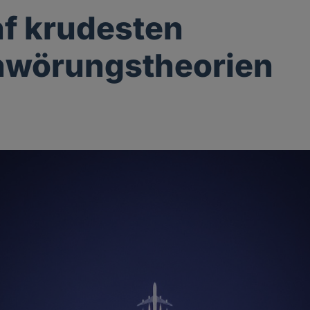
nf krudesten
hwörungstheorien