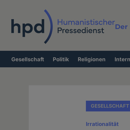
Direkt
zum
Inhalt
Der 
Vollt
Gesellschaft
Politik
Religionen
Inter
Hauptnavigation
GESELLSCHAFT
Irrationalität