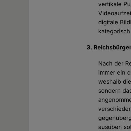
vertikale P
Videoaufzei
digitale Bil
kategorisch
3. Reichsbürge
Nach der R
immer ein d
weshalb die
sondern das
angenommen
verschiede
gegenüberges
ausüben sol