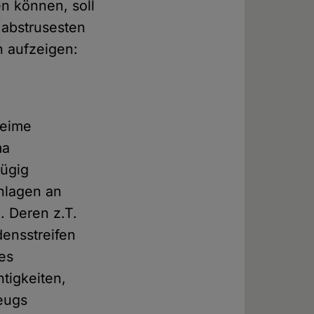
n können, soll
 abstrusesten
n aufzeigen:
heime
ma
fügig
nlagen an
. Deren z.T.
densstreifen
es
tigkeiten,
eugs