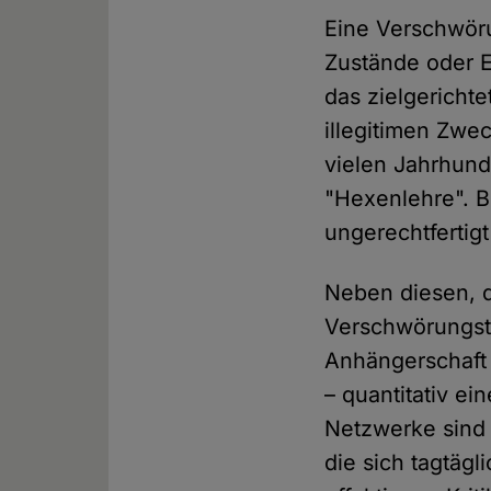
Eine Verschwöru
Zustände oder E
das zielgericht
illegitimen Zwe
vielen Jahrhund
"Hexenlehre". Be
ungerechtfertig
Neben diesen, 
Verschwörungsth
Anhängerschaft 
– quantitativ e
Netzwerke sind 
die sich tagtäg