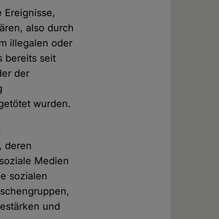
 Ereignisse,
ären, also durch
m illegalen oder
bereits seit
der der
g
 getötet wurden.
n
, deren
 soziale Medien
e sozialen
enschengruppen,
bestärken und