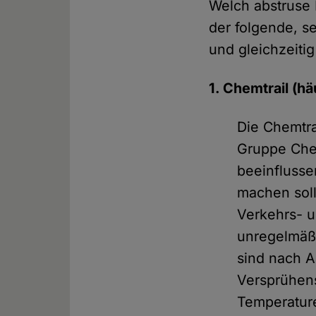
Welch abstruse
der folgende, s
und gleichzeiti
1. Chemtrail (
Die Chemtra
Gruppe Che
beeinflusse
machen soll
Verkehrs- u
unregelmäßi
sind nach A
Versprühens
Temperatur