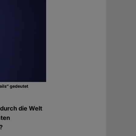
ils“ gedeutet
durch die Welt
sten
?