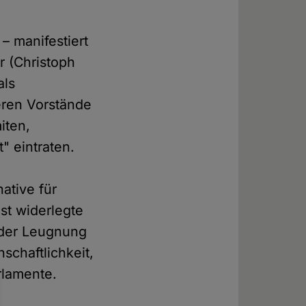
 – manifestiert
r (Christoph
als
eren Vorstände
iten,
" eintraten.
ative für
gst widerlegte
 der Leugnung
schaftlichkeit,
arlamente.