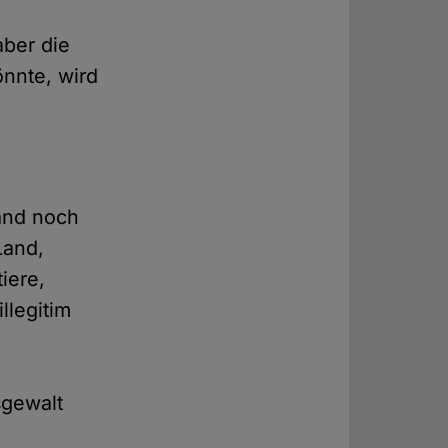
aber die
önnte, wird
)
and noch
Land,
iere,
llegitim
sgewalt