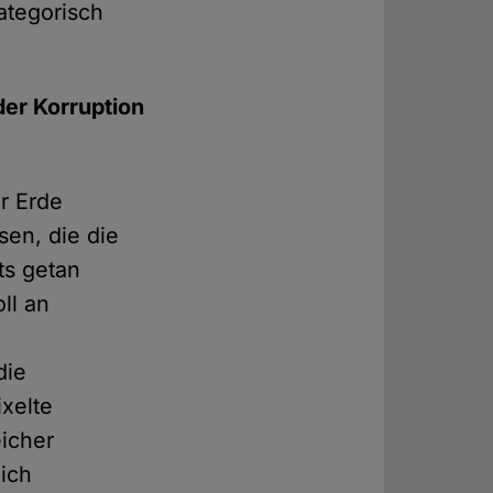
ategorisch
der Korruption
r Erde
en, die die
ts getan
ll an
die
xelte
eicher
ich