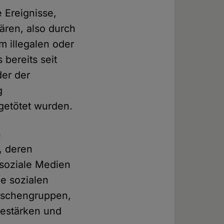
 Ereignisse,
ären, also durch
m illegalen oder
bereits seit
der der
g
 getötet wurden.
n
, deren
 soziale Medien
e sozialen
enschengruppen,
bestärken und