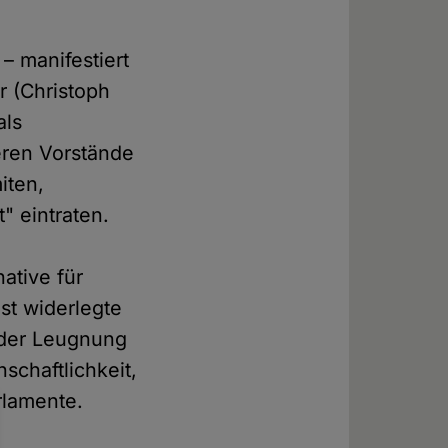
 – manifestiert
r (Christoph
als
eren Vorstände
iten,
" eintraten.
ative für
gst widerlegte
 der Leugnung
schaftlichkeit,
arlamente.