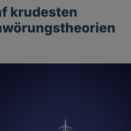
nf krudesten
hwörungstheorien