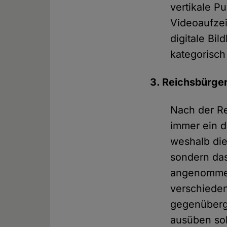
vertikale P
Videoaufzei
digitale Bil
kategorisch
3. Reichsbürge
Nach der R
immer ein d
weshalb die
sondern das
angenommen
verschiede
gegenüberges
ausüben sol