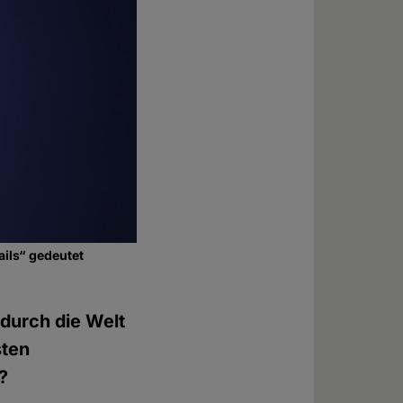
ils“ gedeutet
durch die Welt
sten
?