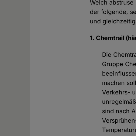
Welch abstruse
der folgende, s
und gleichzeiti
1. Chemtrail (
Die Chemtra
Gruppe Che
beeinflusse
machen soll
Verkehrs- u
unregelmäßi
sind nach A
Versprühens
Temperatur