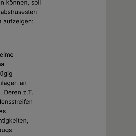
n können, soll
 abstrusesten
n aufzeigen:
heime
ma
fügig
nlagen an
. Deren z.T.
densstreifen
es
tigkeiten,
eugs