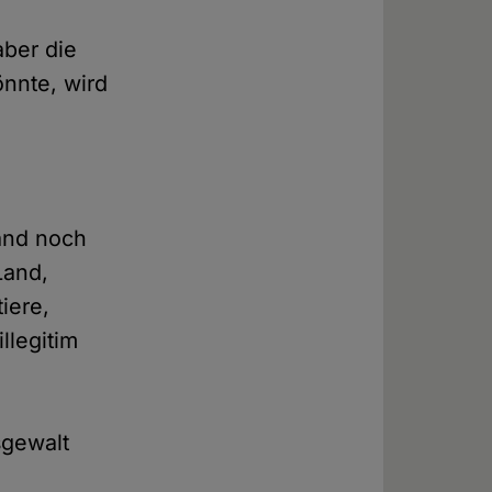
aber die
önnte, wird
)
and noch
Land,
iere,
llegitim
sgewalt