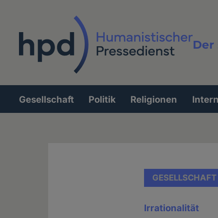
Direkt
zum
Inhalt
Der 
Vollt
Gesellschaft
Politik
Religionen
Inter
Hauptnavigation
GESELLSCHAFT
Irrationalität