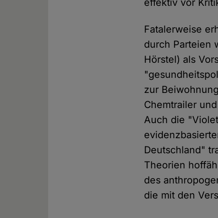
effektiv vor Kri
Fatalerweise erh
durch Parteien 
Hörstel) als Vo
"gesundheitspol
zur Beiwohnung 
Chemtrailer und 
Auch die "Violet
evidenzbasierte
Deutschland" tra
Theorien hoffäh
des anthropogen
die mit den Ver