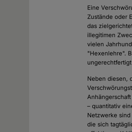
Eine Verschwöru
Zustände oder E
das zielgericht
illegitimen Zwe
vielen Jahrhund
"Hexenlehre". Be
ungerechtfertig
Neben diesen, 
Verschwörungsth
Anhängerschaft 
– quantitativ e
Netzwerke sind 
die sich tagtäg