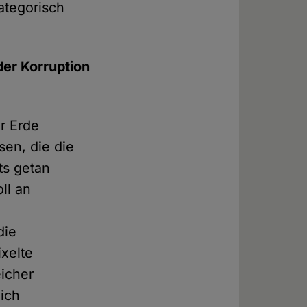
ategorisch
der Korruption
r Erde
en, die die
ts getan
ll an
die
xelte
eicher
ich