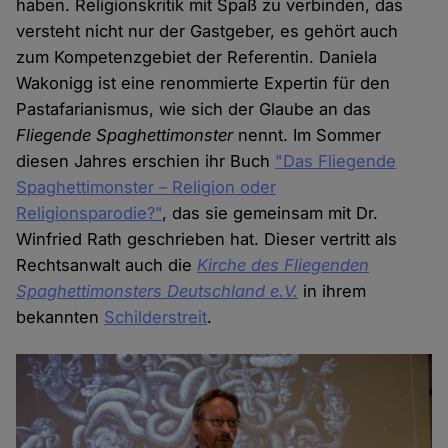
haben. Religionskritik mit Spaß zu verbinden, das
versteht nicht nur der Gastgeber, es gehört auch
zum Kompetenzgebiet der Referentin. Daniela
Wakonigg ist eine renommierte Expertin für den
Pastafarianismus, wie sich der Glaube an das
Fliegende Spaghettimonster
nennt. Im Sommer
diesen Jahres erschien ihr Buch
"Das Fliegende
Spaghettimonster – Religion oder
Religionsparodie?"
, das sie gemeinsam mit Dr.
Winfried Rath geschrieben hat. Dieser vertritt als
Rechtsanwalt auch die
Kirche des Fliegenden
Spaghettimonsters Deutschland e.V.
in ihrem
bekannten
Schilderstreit
.