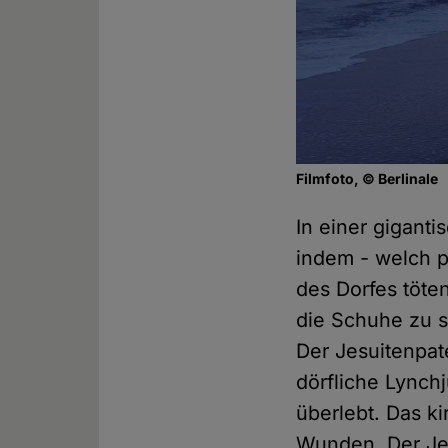
Filmfoto, © Berlinale
In einer gigant
indem - welch 
des Dorfes töte
die Schuhe zu sc
Der Jesuitenpate
dörfliche Lynch
überlebt. Das k
Wunden. Der Jes