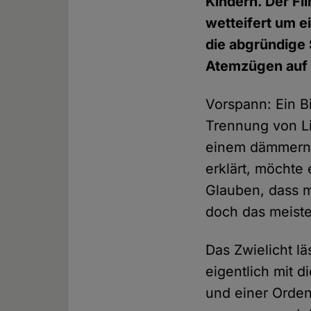
Kindern. Der Fi
wetteifert um e
die abgründige
Atemzügen auf 
Vorspann: Ein B
Trennung von Li
einem dämmernd
erklärt, möchte 
Glauben, dass m
doch das meiste
Das Zwielicht l
eigentlich mit 
und einer Orden