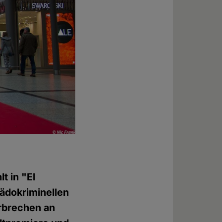
t in "El
ädokriminellen
rbrechen an