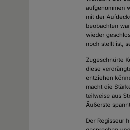
aufgenommen wi
mit der Aufdeck
beobachten war.
wieder geschlos
noch stellt ist
Zugeschnürte Ke
diese verdrängt
entziehen könne
macht die Stärk
teilweise aus S
Äußerste spannt
Der Regisseur ha
gesprochen und 