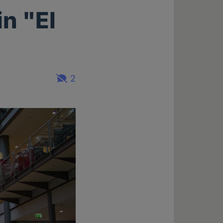
n "El
2