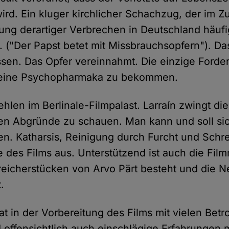
rd. Ein kluger kirchlicher Schachzug, der im
ung derartiger Verbrechen in Deutschland häufi
 ("Der Papst betet mit Missbrauchsopfern"). Da
sen. Das Opfer vereinnahmt. Die einzige Forde
, seine Psychopharmaka zu bekommen.
hlen im Berlinale-Filmpalast. Larraín zwingt die
en Abgründe zu schauen. Man kann und soll si
n. Katharsis, Reinigung durch Furcht und Schr
e des Films aus. Unterstützend ist auch die Film
treicherstücken von Arvo Pärt besteht und die N
.
t in der Vorbereitung des Films mit vielen Betr
offensichtlich auch einschlägige Erfahrungen m