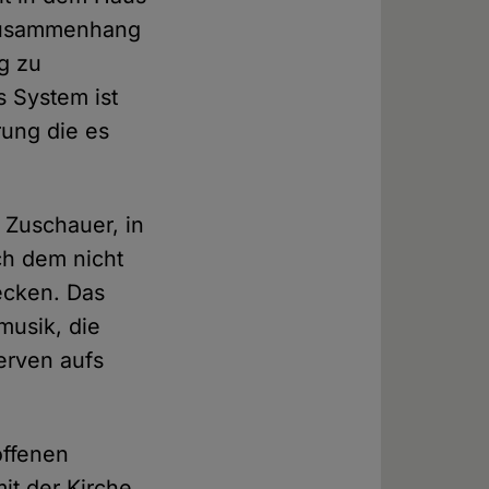
 Zusammenhang
g zu
s System ist
rung die es
 Zuschauer, in
ch dem nicht
ecken. Das
musik, die
erven aufs
offenen
it der Kirche