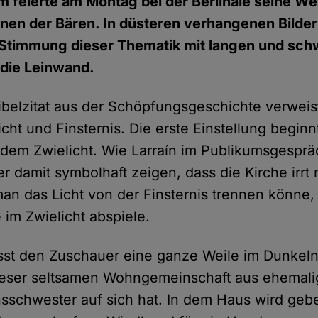
lm feierte am Montag bei der Berlinale seine W
inen der Bären. In düsteren verhangenen Bildern
 Stimmung dieser Thematik mit langen und sc
die Leinwand.
ibelzitat aus der Schöpfungsgeschichte verweist
cht und Finsternis. Die erste Einstellung beginn
em Zwielicht. Wie Larraín im Publikumsgesprä
er damit symbolhaft zeigen, dass die Kirche irrt
an das Licht von der Finsternis trennen könne,
 im Zwielicht abspiele.
ässt den Zuschauer eine ganze Weile im Dunkel
dieser seltsamen Wohngemeinschaft aus ehemali
sschwester auf sich hat. In dem Haus wird geb