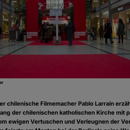
er
er chilenische Filmemacher Pablo Larraín erzähl
ng der chilenischen katholischen Kirche mit p
vom ewigen Vertuschen und Verleugnen der Ve