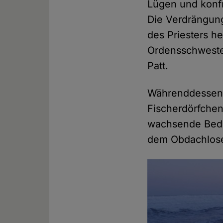
Lügen und konfro
Die Verdrängung
des Priesters h
Ordensschwester
Patt.
Währenddessen s
Fischerdörfchen
wachsende Bedro
dem Obdachlose