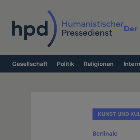
Direkt
zum
Inhalt
Der 
Vollt
Gesellschaft
Politik
Religionen
Inter
Hauptnavigation
KUNST UND KU
Berlinale