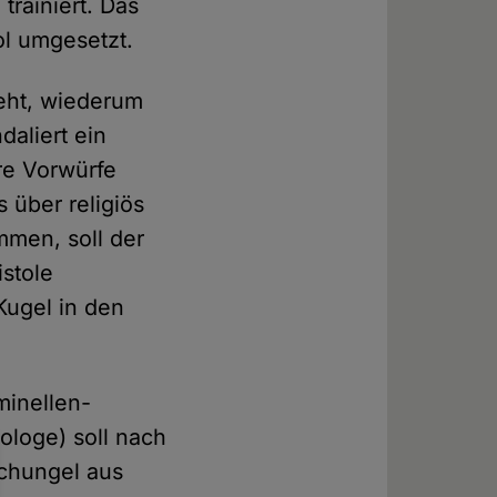
rainiert. Das
ol umgesetzt.
ieht, wiederum
daliert ein
re Vorwürfe
s über religiös
men, soll der
stole
Kugel in den
minellen-
ologe) soll nach
chungel aus