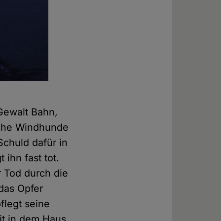
 Gewalt Bahn,
iche Windhunde
chuld dafür in
ihn fast tot.
er Tod durch die
 das Opfer
flegt seine
it in dem Haus