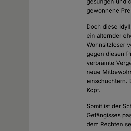
gesungen und de
gewonnene Preis
Doch diese Idyl
ein alternder e
Wohnsitzloser v
gegen diesen Pri
verbrämte Verg
neue Mitbewohne
einschüchtern. 
Kopf.
Somit ist der S
Gefängisses pas
dem Rechten se