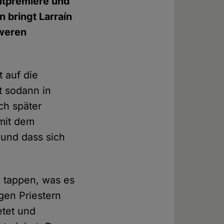
eltpremiere und
 bringt Larraín
hweren
 auf die
t sodann in
ch später
 mit dem
 und dass sich
n tappen, was es
gen Priestern
etet und