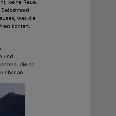
cht, keine Reue.
n Selbstmord
Hauses, was die
len kontert.
n
ge und
rechen, die an
einbar an.