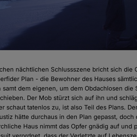
ischen nächtlichen Schlussszene bricht sich die
perfider Plan - die Bewohner des Hauses sämtl
n samt dem eigenen, um dem Obdachlosen die S
hieben. Der Mob stürzt sich auf ihn und schlägt 
r schaut tatenlos zu, ist also Teil des Plans. D
justiz hätte durchaus in den Plan gepasst, doch
irchliche Haus nimmt das Opfer gnädig auf und p
uit verordnet, dass der Verletzte auf Lebensze