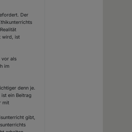
efordert. Der
thikunterrichts
Realität
 wird, ist
 vor als
ch im
chtiger denn je.
st ein Beitrag
r mit
unterricht gibt,
sunterrichts