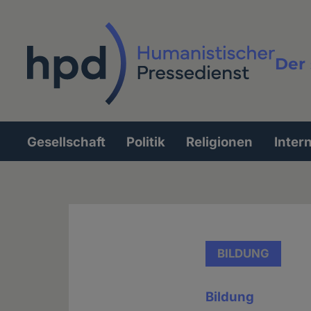
Direkt
zum
Inhalt
Der 
Vollt
Gesellschaft
Politik
Religionen
Inter
Hauptnavigation
BILDUNG
Bildung