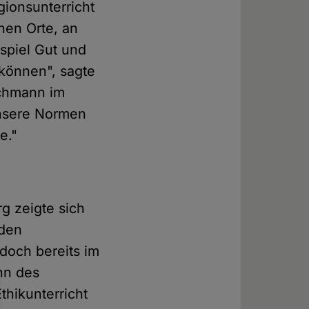
gionsunterricht
hen Orte, an
spiel Gut und
 können", sagte
schmann im
unsere Normen
e."
g zeigte sich
nden
doch bereits im
nn des
thikunterricht