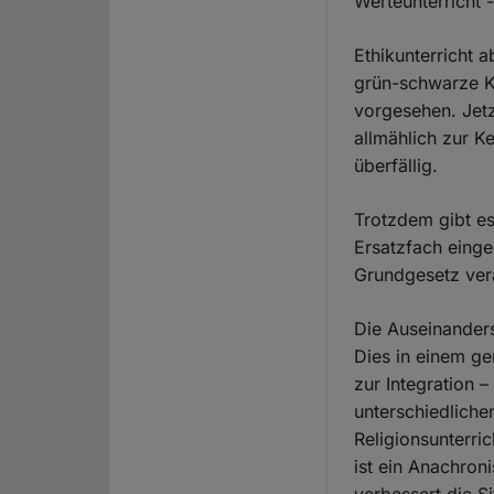
Werteunterricht 
Ethikunterricht 
grün-schwarze Ko
vorgesehen. Jetz
allmählich zur Ke
überfällig.
Trotzdem gibt es
Ersatzfach einge
Grundgesetz vera
Die Auseinanders
Dies in einem ge
zur Integration –
unterschiedliche
Religionsunterri
ist ein Anachron