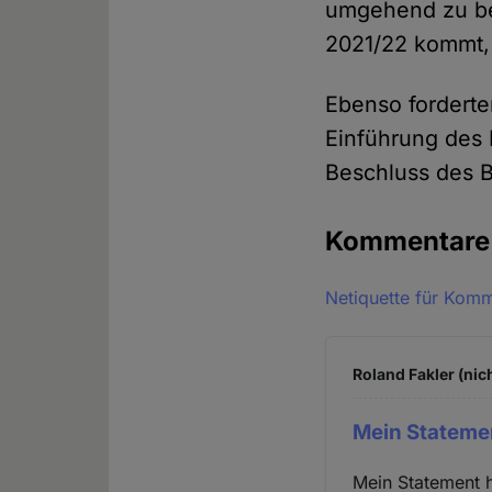
umgehend zu be
2021/22 kommt, i
Ebenso fordert
Einführung des 
Beschluss des 
Kommentar
Netiquette für Kom
Roland Fakler (nic
Mein Statemen
Mein Statement 