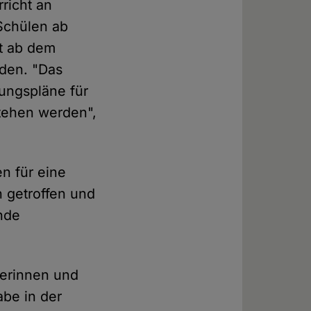
rricht an
Schülen ab
ht ab dem
rden. "Das
dungspläne für
stehen werden",
n für eine
 getroffen und
ende
lerinnen und
be in der