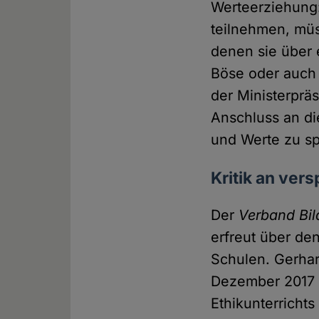
Werteerziehung:
teilnehmen, müs
denen sie über 
Böse oder auch 
der Ministerprä
Anschluss an di
und Werte zu spr
Kritik an ver
Der
Verband Bi
erfreut über de
Schulen. Gerhar
Dezember 2017 
Ethikunterrichts