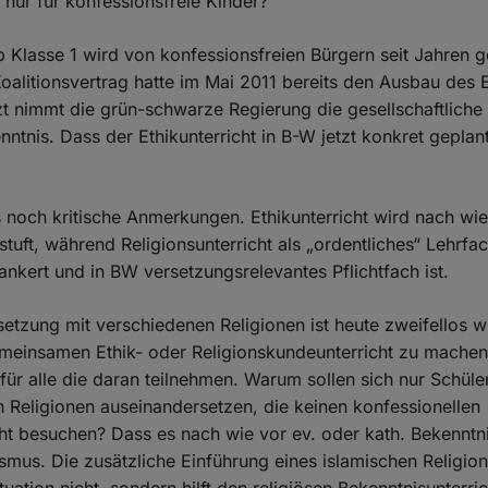
- nur für konfessionsfreie Kinder?
ab Klasse 1 wird von konfessionsfreien Bürgern seit Jahren g
alitionsvertrag hatte im Mai 2011 bereits den Ausbau des E
t nimmt die grün-schwarze Regierung die gesellschaftliche 
nntnis. Dass der Ethikunterricht in B-W jetzt konkret geplant
 noch kritische Anmerkungen. Ethikunterricht wird nach wie
stuft, während Religionsunterricht als „ordentliches“ Lehrfa
nkert und in BW versetzungsrelevantes Pflichtfach ist.
etzung mit verschiedenen Religionen ist heute zweifellos wi
meinsamen Ethik- oder Religionskundeunterricht zu machen i
 für alle die daran teilnehmen. Warum sollen sich nur Schüle
n Religionen auseinandersetzen, die keinen konfessionellen
cht besuchen? Dass es nach wie vor ev. oder kath. Bekenntnis
ismus. Die zusätzliche Einführung eines islamischen Religion