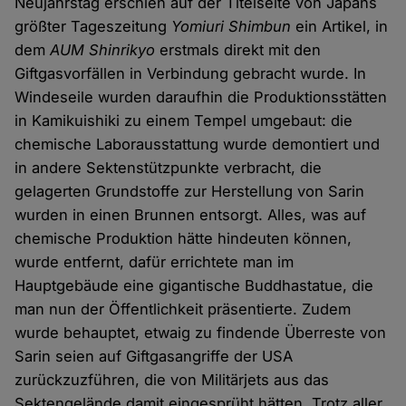
Neujahrstag erschien auf der Titelseite von Japans
größter Tageszeitung
Yomiuri Shimbun
ein Artikel, in
dem
AUM Shinrikyo
erstmals direkt mit den
Giftgasvorfällen in Verbindung gebracht wurde. In
Windeseile wurden daraufhin die Produktionsstätten
in Kamikuishiki zu einem Tempel umgebaut: die
chemische Laborausstattung wurde demontiert und
in andere Sektenstützpunkte verbracht, die
gelagerten Grundstoffe zur Herstellung von Sarin
wurden in einen Brunnen entsorgt. Alles, was auf
chemische Produktion hätte hindeuten können,
wurde entfernt, dafür errichtete man im
Hauptgebäude eine gigantische Buddhastatue, die
man nun der Öffentlichkeit präsentierte. Zudem
wurde behauptet, etwaig zu findende Überreste von
Sarin seien auf Giftgasangriffe der USA
zurückzuzführen, die von Militärjets aus das
Sektengelände damit eingesprüht hätten. Trotz aller