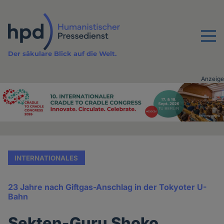
Direkt
zum
Inhalt
Menu
Der säkulare Blick auf die Welt.
Anzeige
Advertising
vor
Inhalt
INTERNATIONALES
23 Jahre nach Giftgas-Anschlag in der Tokyoter U-
Bahn
Sekten-Guru Shoko