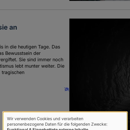
sie an
s in die heutigen Tage. Das
as Bewusstsein der
ergiftet. Sie sind immer noch
tismus lebt munter weiter. Die
 tragischen
Wir verwenden Cookies und verarbeiten
Verwendung
personenbezogene Daten für die folgenden Zwecke:
Funktional & Eingebettete externe Inhalte
.