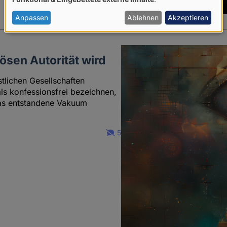
von
personenbezogenen
Anpassen
Ablehnen
Akzeptieren
Daten
und
iösen Autorität wird
Cookies
stlichen Gesellschaften
s konfessionsfrei bezeichnen,
das entstandene Vakuum
5