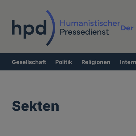
Direkt
zum
Inhalt
Der 
Vollt
Gesellschaft
Politik
Religionen
Inter
Hauptnavigation
Sekten