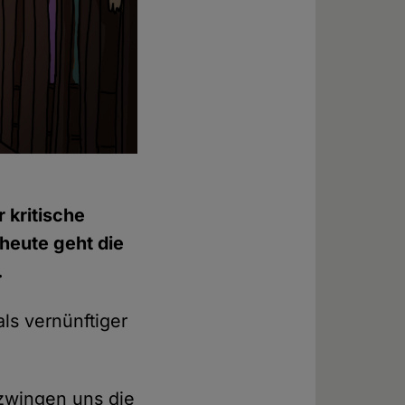
r kritische
heute geht die
.
ls vernünftiger
 zwingen uns die