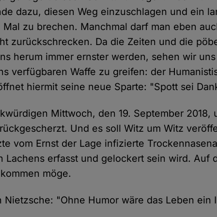
de dazu, diesen Weg einzuschlagen und ein lan
le Mal zu brechen. Manchmal darf man eben auc
t zurückschrecken. Da die Zeiten und die pöb
ns herum immer ernster werden, sehen wir un
ns verfügbaren Waffe zu greifen: der Humanisti
ffnet hiermit seine neue Sparte: "Spott sei Dan
nkwürdigen Mittwoch, den 19. September 2018, 
rückgescherzt. Und es soll Witz um Witz veröffe
tzte vom Ernst der Lage infizierte Trockennasena
n Lachens erfasst und gelockert sein wird. Auf 
n kommen möge.
 Nietzsche: "Ohne Humor wäre das Leben ein I