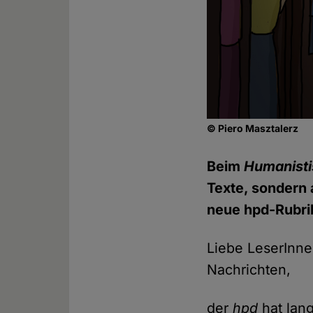
© Piero Masztalerz
Beim
Humanisti
Texte, sondern 
neue hpd-Rubrik
Liebe LeserInne
Nachrichten,
der
hpd
hat lan