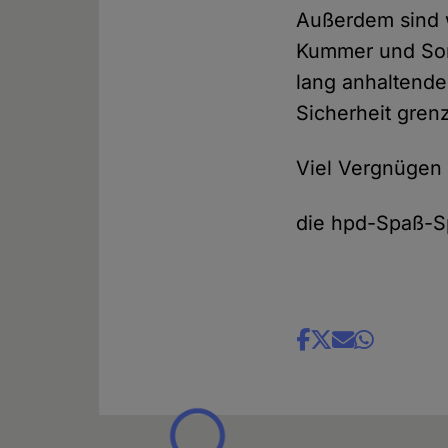
Außerdem sind w
Kummer und Sorge
lang anhaltende
Sicherheit gren
Viel Vergnügen
die hpd-Spaß-S
Share
news