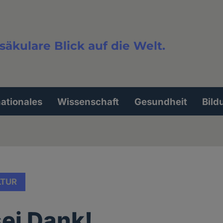
säkulare Blick auf die Welt.
extsuche
nationales
Wissenschaft
Gesundheit
Bild
LTUR
sei Dank!