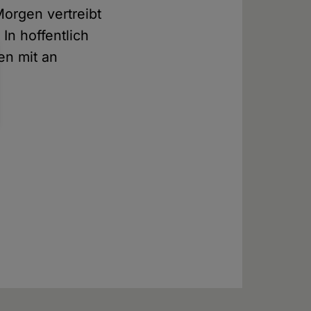
orgen vertreibt
In hoffentlich
en mit an