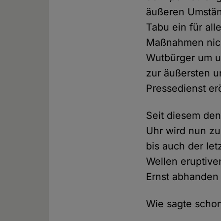
äußeren Umstän
Tabu ein für al
Maßnahmen nich
Wutbürger um u
zur äußersten u
Pressedienst erö
Seit diesem de
Uhr wird nun zu
bis auch der le
Wellen eruptive
Ernst abhande
Wie sagte schon