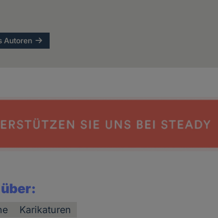
s Autoren
 über:
he
Karikaturen