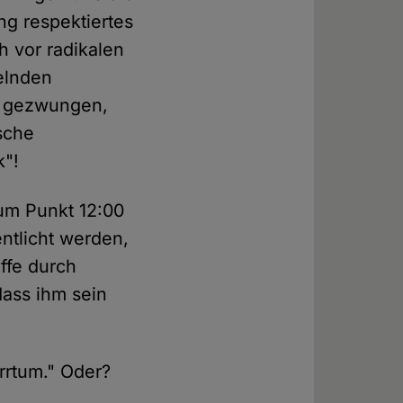
g respektiertes
h vor radikalen
elnden
s gezwungen,
sche
k"!
um Punkt 12:00
ntlicht werden,
ffe durch
dass ihm sein
rrtum." Oder?