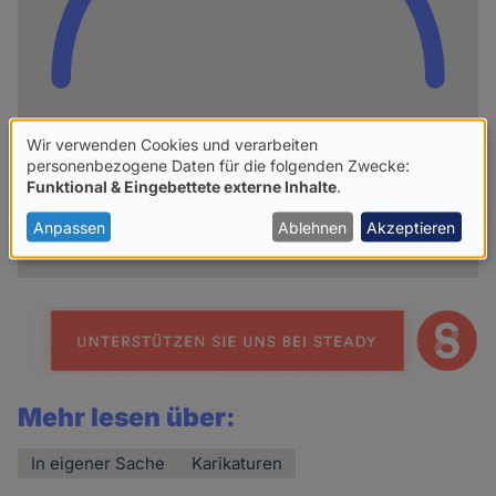
Wir verwenden Cookies und verarbeiten
hpd
Verwendung
personenbezogene Daten für die folgenden Zwecke:
Funktional & Eingebettete externe Inhalte
.
von
Weitere Artikel des Autoren
personenbezogenen
Anpassen
Ablehnen
Akzeptieren
Daten
und
Cookies
Mehr lesen über:
In eigener Sache
Karikaturen