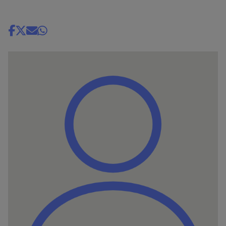
Share
news