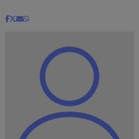
Share
news