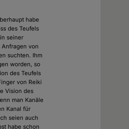
 Überhaupt habe
uss des Teufels
in seiner
e Anfragen von
en suchten. Ihm
agen worden, so
ion des Teufels
Finger von Reiki
ie Vision des
 Wenn man Kanäle
n Kanal für
lich seien auch
bst habe schon