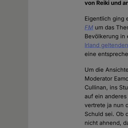
von Reiki und a
Eigentlich ging
FM
um das Thema
Bevölkerung in 
Irland geltende
eine entspreche
Um die Ansichte
Moderator Eamo
Cullinan, ins S
auf ein anderes
vertrete ja nun 
Schuld sei. Ob d
nicht ahnend, d