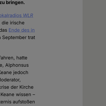
zu bringen.
Lokalradios
WLR
die irische
 das
Ende des in
 September trat
ahren, hatte
e, Alphonsus
 Keane jedoch
oderator,
krise der Kirche
e Keane wissen –
ternis aufstoßen