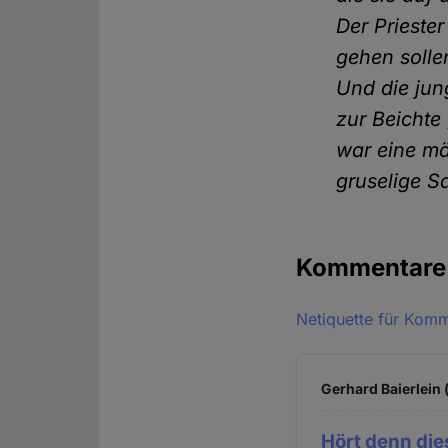
Der Prieste
gehen solle
Und die jun
zur Beichte
war eine mä
gruselige S
Kommentar
Netiquette für Kom
Gerhard Baierlein 
Hört denn di