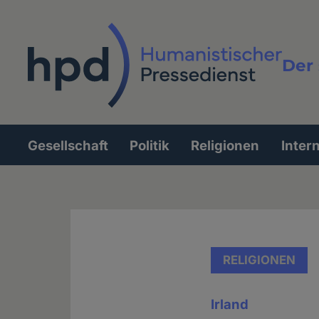
Direkt
zum
Inhalt
Der 
Vollt
Gesellschaft
Politik
Religionen
Inter
Hauptnavigation
RELIGIONEN
Irland