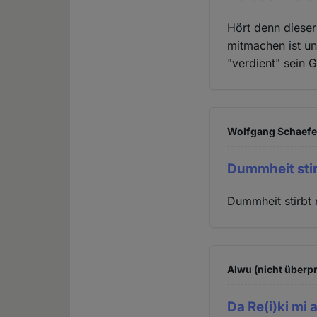
Hört denn diese
mitmachen ist un
"verdient" sein 
Wolfgang Schaefer
Dummheit stir
Dummheit stirbt 
Alwu (nicht überpr
Da Re(i)ki mi 