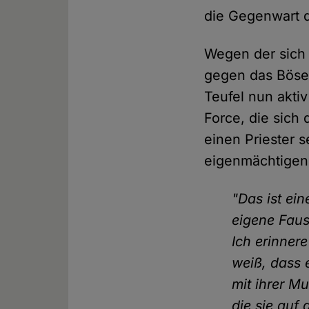
die Gegenwart d
Wegen der sich
gegen das Böse
Teufel nun akti
Force, die sich
einen Priester 
eigenmächtigen 
"Das ist ein
eigene Faus
Ich erinner
weiß, dass e
mit ihrer M
die sie auf 