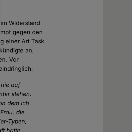
eim Widerstand
Kampf gegen den
g einer Art Task
kündigte an,
en. Vor
indringlich:
 nie auf
ter stehen.
von dem ich
 Frau, die
ler-Typen,
ft hatte.