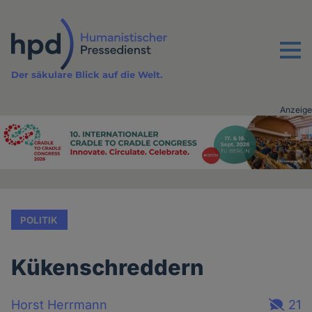
Direkt
zum
Inhalt
Menu
Der säkulare Blick auf die Welt.
Anzeige
Advertising
vor
Inhalt
POLITIK
Kükenschreddern
Horst Herrmann
21