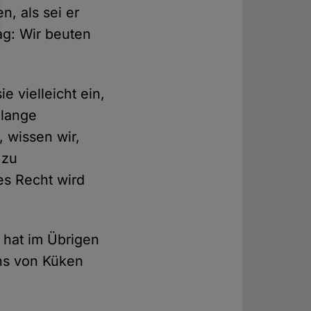
, als sei er
ag: Wir beuten
 vielleicht ein,
olange
, wissen wir,
 zu
ses Recht wird
 hat im Übrigen
ns von Küken