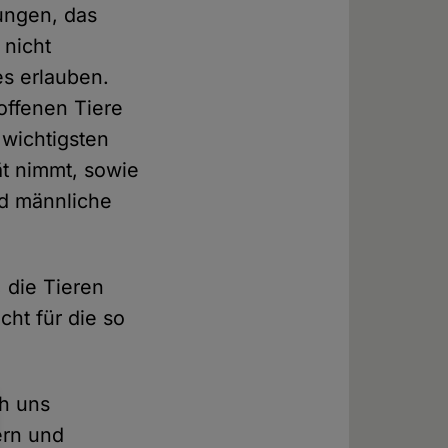
ungen, das
 nicht
ies erlauben.
roffenen Tiere
wichtigsten
ät nimmt, sowie
nd männliche
, die Tieren
cht für die so
ch uns
ern und