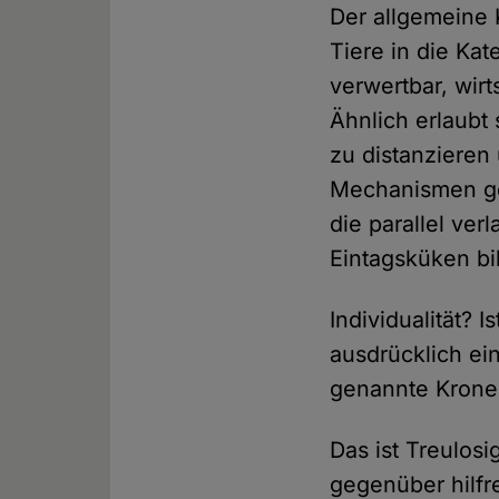
Der allgemeine 
Tiere in die Kat
verwertbar, wirt
Ähnlich erlaubt 
zu distanzieren
Mechanismen geh
die parallel ve
Eintagsküken bi
Individualität? 
ausdrücklich ei
genannte Krone 
Das ist Treulos
gegenüber hilfr