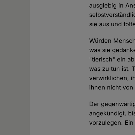
ausgiebig in An
selbstverständl
sie aus und folt
Würden Menschen
was sie gedanke
"tierisch" ein a
was zu tun ist. 
verwirklichen, i
ihnen nicht von
Der gegenwärtig
angekündigt, b
vorzulegen. Ein 