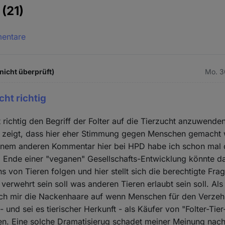
e
(21)
mentare
nicht überprüft)
Mo. 3
cht richtig
t richtig den Begriff der Folter auf die Tierzucht anzuwenden
on zeigt, dass hier eher Stimmung gegen Menschen gemacht 
 einem anderen Kommentar hier bei HPD habe ich schon mal 
Ende einer "veganen" Gesellschafts-Entwicklung könnte da
s von Tieren folgen und hier stellt sich die berechtigte Fr
erwehrt sein soll was anderen Tieren erlaubt sein soll. Al
sich mir die Nackenhaare auf wenn Menschen für den Verzeh
 und sei es tierischer Herkunft - als Käufer von "Folter-Tie
den. Eine solche Dramatisierug schadet meiner Meinung nac