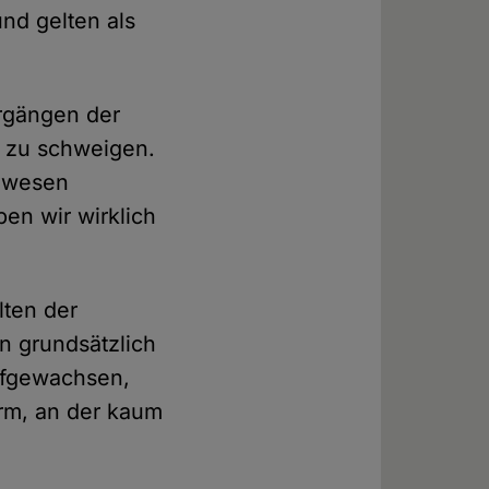
und gelten als
orgängen der
nz zu schweigen.
bewesen
ben wir wirklich
lten der
n grundsätzlich
aufgewachsen,
Norm, an der kaum