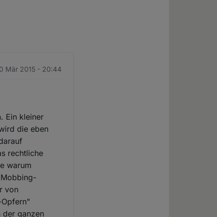
0 Mär 2015 - 20:44
. Ein kleiner
wird die eben
darauf
s rechtliche
age warum
s Mobbing-
r von
r-Opfern"
h der ganzen