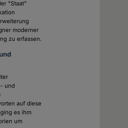
er "Staat"
kation
erweiterung
egner moderner
ng zu erfassen.
 und
ter
s- und
e
orten auf diese
 ging es ihm
orien um