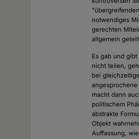
kontroversen Se
"übergreifende
notwendiges Mi
gerechten Mitein
allgemein geteil
Es gab und gibt
nicht teilen, g
bei gleichzeiti
angesprochene 
macht dann auch
politischem Phä
abstrakte Form
Objekt wahrnehm
Auffassung, wie