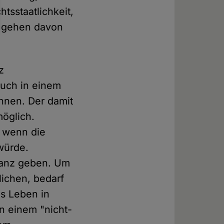
tsstaatlichkeit,
n gehen davon
z
auch in einem
nnen. Der damit
möglich.
, wenn die
 würde.
ranz geben. Um
lichen, bedarf
as Leben in
on einem "nicht-