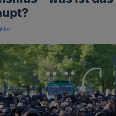
aupt?
ghber