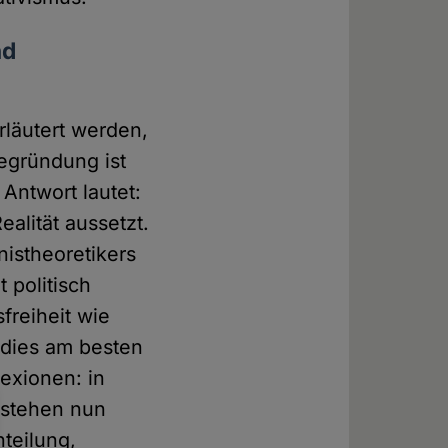
nd
rläutert werden,
egründung ist
Antwort lautet:
alität aussetzt.
istheoretikers
 politisch
freiheit wie
 dies am besten
lexionen: in
estehen nun
teilung,