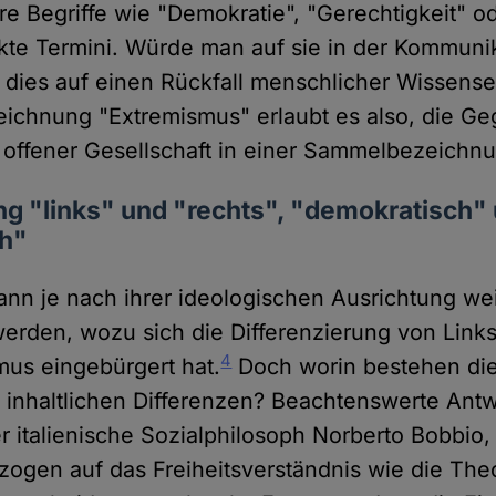
re Begriffe wie "Demokratie", "Gerechtigkeit" od
akte Termini. Würde man auf sie in der Kommuni
fe dies auf einen Rückfall menschlicher Wissens
eichnung "Extremismus" erlaubt es also, die G
offener Gesellschaft in einer Sammelbezeichnu
ng "links" und "rechts", "demokratisch"
ch"
nn je nach ihrer ideologischen Ausrichtung wei
erden, wozu sich die Differenzierung von Link
4
us eingebürgert hat.
Doch worin bestehen di
inhaltlichen Differenzen? Beachtenswerte Antw
er italienische Sozialphilosoph Norberto Bobbio,
ogen auf das Freiheitsverständnis wie die The