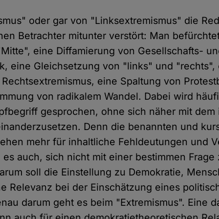
ismus" oder gar von "Linksextremismus" die Red
hen Betrachter mitunter verstört: Man befürchte
"Mitte", eine Diffamierung von Gesellschafts- u
ik, eine Gleichsetzung von "links" und "rechts",
Rechtsextremismus, eine Spaltung von Prote
ammung von radikalem Wandel. Dabei wird häuf
pfbegriff gesprochen, ohne sich näher mit dem i
inanderzusetzen. Denn die benannten und kur
ehen mehr für inhaltliche Fehldeutungen und V
 es auch, sich nicht mit einer bestimmen Frage
arum soll die Einstellung zu Demokratie, Mens
ne Relevanz bei der Einschätzung eines politi
nau darum geht es beim "Extremismus". Eine d
enn auch für einen demokratietheoretischen Rel