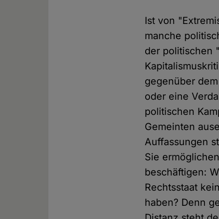
Ist von "Extrem
manche politisc
der politischen 
Kapitalismuskrit
gegenüber dem 
oder eine Verd
politischen Kam
Gemeinten ause
Auffassungen st
Sie ermöglichen
beschäftigen: W
Rechtsstaat kei
haben? Denn ge
Distanz steht d