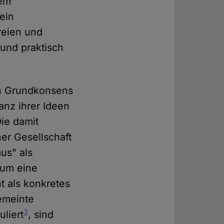
nem
ein
reien und
 und praktisch
en Grundkonsens
anz ihrer Ideen
Die damit
r Gesellschaft
us" als
 um eine
t als konkretes
emeinte
3
liert
, sind