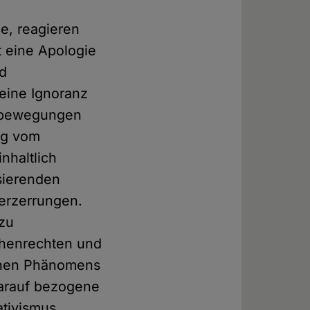
e, reagieren
t eine Apologie
nd
 eine Ignoranz
stbewegungen
ig vom
nhaltlich
sierenden
erzerrungen.
 zu
chenrechten und
schen Phänomens
arauf bezogene
ativismus.