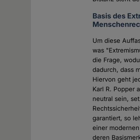
Basis des Ex
Menschenrec
Um diese Auffas
was "Extremismu
die Frage, wodu
dadurch, dass m
Hiervon geht je
Karl R. Popper 
neutral sein, se
Rechtssicherhei
garantiert, so l
einer modernen 
deren Basismerk