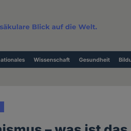
säkulare Blick auf die Welt.
extsuche
nationales
Wissenschaft
Gesundheit
Bild
ismus – was ist das