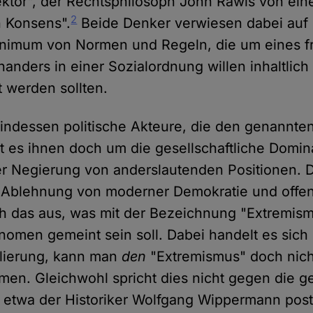
ktor", der Rechtsphilosoph John Rawls von ei
2
n Konsens".
Beide Denker verwiesen dabei auf 
nimum von Normen und Regeln, die um eines f
anders in einer Sozialordnung willen inhaltlich
t werden sollten.
 indessen politische Akteure, die den genannt
eht es ihnen doch um die gesellschaftliche Domin
ger Negierung von anderslautenden Positionen. 
Ablehnung von moderner Demokratie und offene
 das aus, was mit der Bezeichnung "Extremism
nomen gemeint sein soll. Dabei handelt es sich
ulierung, kann man
den
"Extremismus" doch nich
en. Gleichwohl spricht dies nicht gegen die g
 etwa der Historiker Wolfgang Wippermann postu