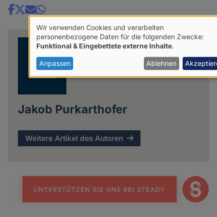
Share
Wir verwenden Cookies und verarbeiten
news
Verwendung
personenbezogene Daten für die folgenden Zwecke:
Funktional & Eingebettete externe Inhalte
.
von
personenbezogenen
Anpassen
Ablehnen
Akzeptier
Daten
und
Cookies
Jakob Purkarthofer
Weitere Artikel des Autoren