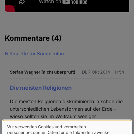
Kommentare
(4)
Netiquette für Kommentare
Stefan Wagner (nicht überprüft)
Di. 7 Okt 2014 - 11:54
Die meisten Religionen
Die meisten Religionen diskriminieren ja schon die
unterschiedlichen Lebensformen auf der Erde -
wieso sollten sie im Weltraum weniger
egozentrisch sein?
Wir verwenden Cookies und verarbeiten
Verwendung
personenbezogene Daten für die folgenden Zwecke: