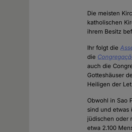
Die meisten Kir
katholischen Ki
ihrem Besitz be
Ihr folgt die
Ass
die
Congregação
auch die Congr
Gotteshäuser de
Heiligen der Le
Obwohl in Sao P
sind und etwas 
jüdischen oder 
etwa 2.100 Mens