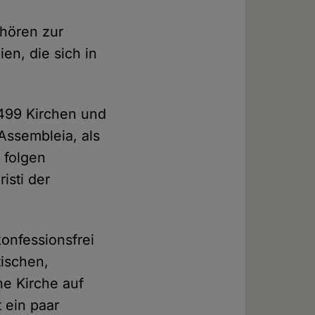
ehören zur
en, die sich in
 499 Kirchen und
Assembleia, als
 folgen
isti der
onfessionsfrei
tischen,
ne Kirche auf
 ein paar