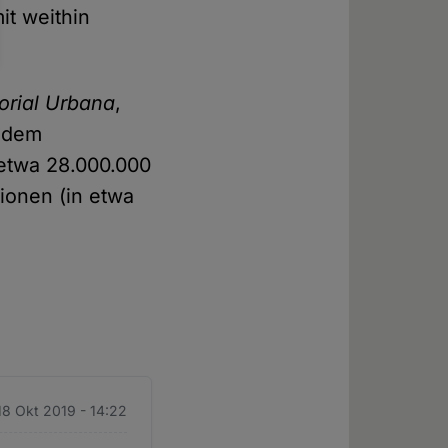
it weithin
torial Urbana
,
n dem
 etwa 28.000.000
lionen (in etwa
 18 Okt 2019 - 14:22