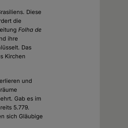
rasiliens. Diese
dert die
zeitung
Folha de
nd ihre
lüsselt. Das
ls Kirchen
erlieren und
sräume
ehrt. Gab es im
reits 5.779.
en sich Gläubige