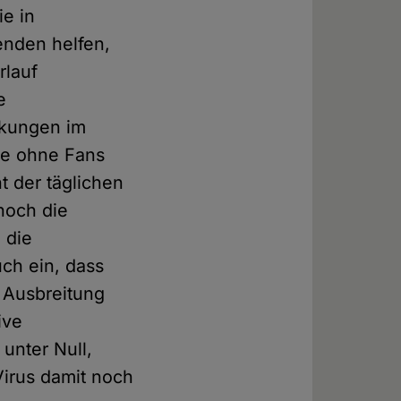
e in
enden helfen,
rlauf
e
nkungen im
le ohne Fans
ht der täglichen
hoch die
 die
uch ein, dass
 Ausbreitung
ive
unter Null,
Virus damit noch