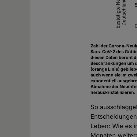
Zahl der Corona-Neuin
Sars-CoV-2 des Göttin
diesen Daten beruht d
Beschränkungen um de
(orange Linie) geblie
auch wenn sie im zwei
exponentiell ausgebre
Abnahme der Neuinfekt
herauskristallisieren
So ausschlaggeb
Entscheidungen,
Leben: Wie es i
Monaten weiterg