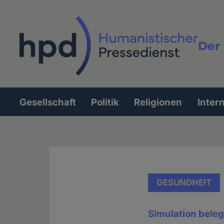
Direkt
zum
Inhalt
Der 
Vollt
Gesellschaft
Politik
Religionen
Inter
Hauptnavigation
GESUNDHEIT
Simulation bele