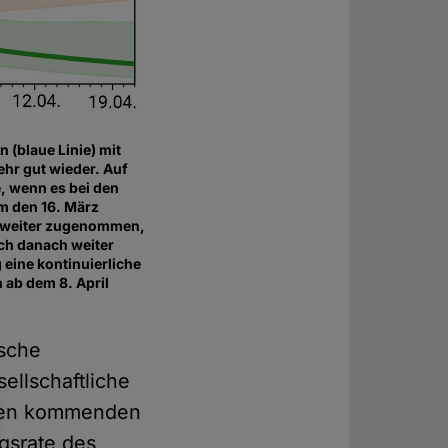
 (blaue Linie) mit
ehr gut wieder. Auf
e, wenn es bei den
m den 16. März
er weiter zugenommen,
ch danach weiter
 eine kontinuierliche
 ab dem 8. April
ische
ellschaftliche
n den kommenden
gsrate des