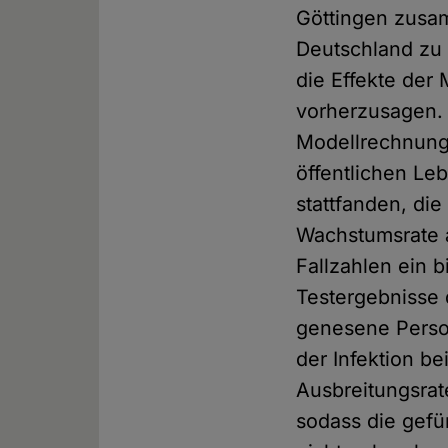
Göttingen zusa
Deutschland zu 
die Effekte de
vorherzusagen. 
Modellrechnung 
öffentlichen Le
stattfanden, die
Wachstumsrate a
Fallzahlen ein 
Testergebnisse 
genesene Person
der Infektion b
Ausbreitungsrat
sodass die gefü