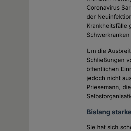
Coronavirus Sa
der Neuinfektio
Krankheitsfälle 
Schwerkranken 
Um die Ausbrei
Schließungen v
öffentlichen Ein
jedoch nicht au
Priesemann, die
Selbstorganisat
Bislang stark
Sie hat sich sc