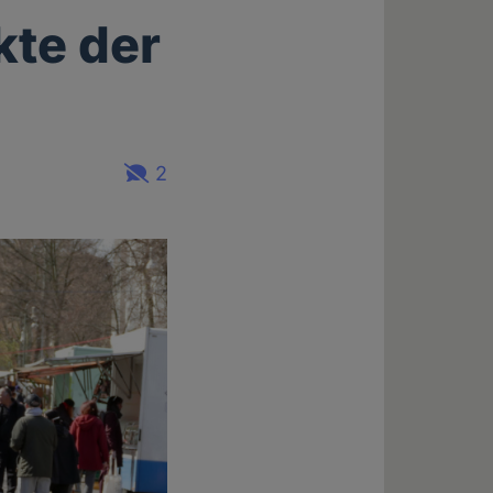
kte der
2