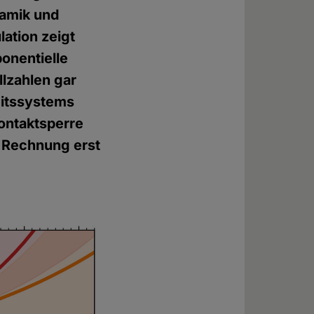
namik und
lation zeigt
onentielle
lzahlen gar
eitssystems
ontaktsperre
te Rechnung erst