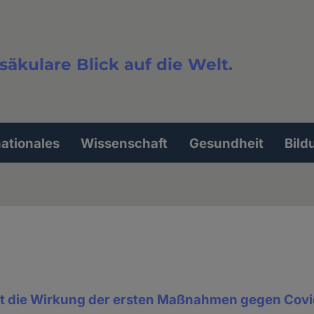
säkulare Blick auf die Welt.
extsuche
nationales
Wissenschaft
Gesundheit
Bild
gt die Wirkung der ersten Maßnahmen gegen Cov