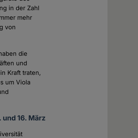
g in der Zahl
 immer mehr
ng von
haben die
äften und
n Kraft traten,
ms um Viola
und
. und 16. März
versität