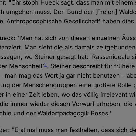
hr: "Christoph Hueck sagt, dass man mit einem
ch umgehen muss. Der 'Bund der [Freien] Waldo
e 'Anthroposophische Gesellschaft' haben dies 
ueck: "Man hat sich von diesen einzelnen Äus
stanziert. Man sieht die als damals zeitgebunden
sagen, wo Steiner gesagt hat: 'Rassenideale s
2
der Menschheit’
. Steiner beschreibt für frühere
 – man mag das Wort ja gar nicht benutzen – abe
rung der Menschengruppen eine größere Rolle ge
r in einer Zeit leben, wo das völlig irrelevant w
ie immer wieder diesen Vorwurf erheben, die 
phie und der Waldorfpädagogik Böses."
er: "Erst mal muss man festhalten, dass sich de