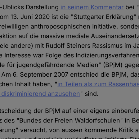
-Ublicks Darstellung
in seinem Kommentar
bei "
m 13. Juni 2020 ist die "Stuttgarter Erklärung" 
reiwilligen anthroposophischen Initiative, sonde
ktion auf die massive mediale Auseinanderset
ele andere) mit Rudolf Steiners Rassismus im J
he Interesse war Folge des Indizierungsverfahre
lle für jugendgefährdende Medien" (BPjM) geg
. Am 6. September 2007 entschied die BPjM, da
chen Inhalt haben, "
in Teilen als zum Rassenha
 diskriminierend anzusehen
" sind.
tscheidung der BPjM auf einer eigens einberuf
 des "Bundes der Freien Waldorfschulen" in Ber
klärung" versucht, von aussen kommende Kritik a