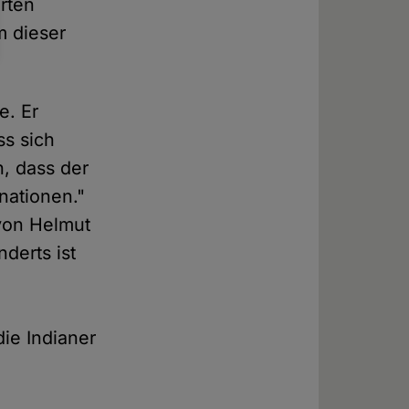
rten
m dieser
e. Er
ss sich
h, dass der
nationen."
 von Helmut
nderts ist
die Indianer