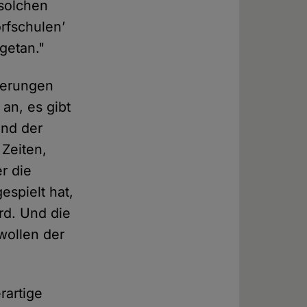
 solchen
rfschulen’
getan."
serungen
 an, es gibt
ind der
 Zeiten,
r die
spielt hat,
ird. Und die
wollen der
rartige