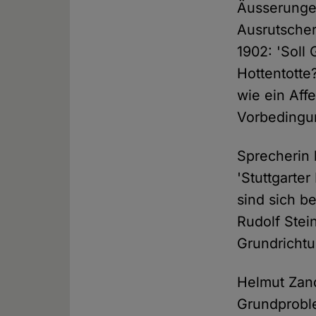
Äusserungen
Ausrutscher
1902: 'Soll
Hottentotte
wie ein Aff
Vorbedingun
Sprecherin 
'Stuttgarte
sind sich b
Rudolf Stei
Grundrichtu
Helmut Zand
Grundproble