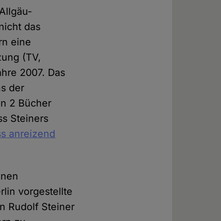
Allgäu-
nicht das
rn eine
zung (TV,
ahre 2007. Das
ns der
en 2 Bücher
ss Steiners
ss anreizend
enen
lin vorgestellte
n Rudolf Steiner