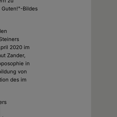
ern zu
e Guten!"-Bildes
den
Steiners
pril 2020 im
mut Zander,
oposophie in
bildung von
tion des im
ers