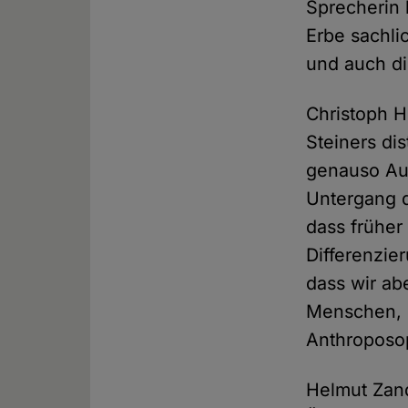
Sprecherin 
Erbe sachli
und auch di
Christoph H
Steiners di
genauso Aus
Untergang 
dass früher
Differenzie
dass wir abe
Menschen, d
Anthroposo
Helmut Zand