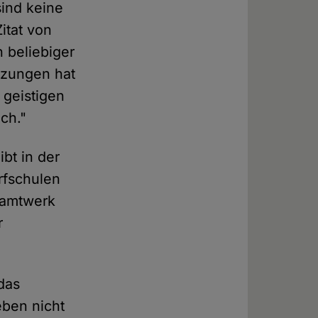
ind keine
itat von
 beliebiger
tzungen hat
 geistigen
ich."
bt in der
orfschulen
samtwerk
r
das
eben nicht