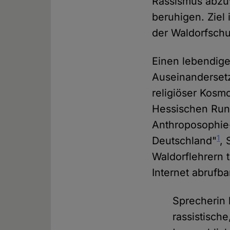
Rassismus abzuwe
beruhigen. Ziel 
der Waldorfschu
Einen lebendige
Auseinandersetz
religiöser Kosm
Hessischen Rundf
Anthroposophie
1
Deutschland"
, 
Waldorflehrern 
Internet abrufb
Sprecherin h
rassistisch