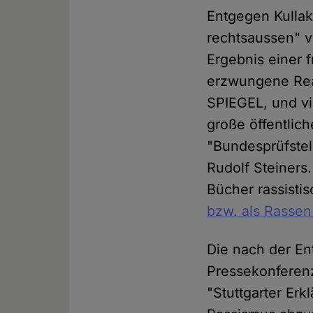
Entgegen Kullak
rechtsaussen" vo
Ergebnis einer f
erzwungene Rea
SPIEGEL, und vi
große öffentlic
"Bundesprüfste
Rudolf Steiners
Bücher rassistis
bzw. als Rassen
Die nach der En
Pressekonferenz
"Stuttgarter Er