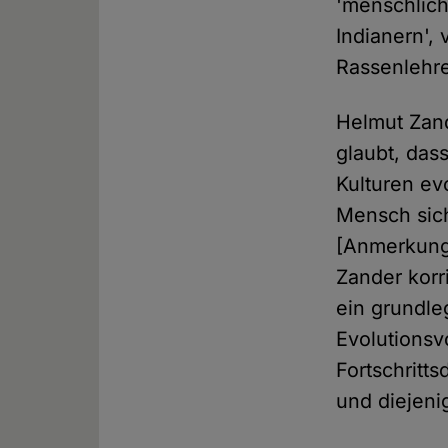
'menschlich
Indianern',
Rassenlehre 
Helmut Zande
glaubt, das
Kulturen evo
Mensch sich
[Anmerkung 
Zander korri
ein grundle
Evolutionsv
Fortschritt
und diejeni