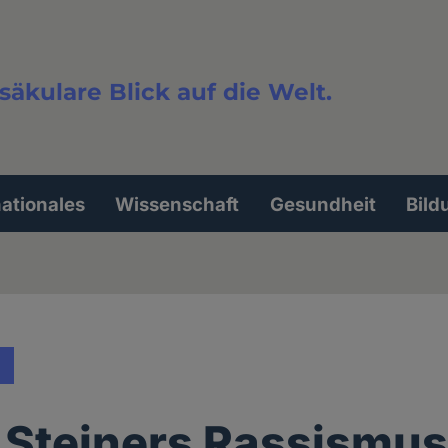
säkulare Blick auf die Welt.
extsuche
nationales
Wissenschaft
Gesundheit
Bild
 Steiners Rassismu