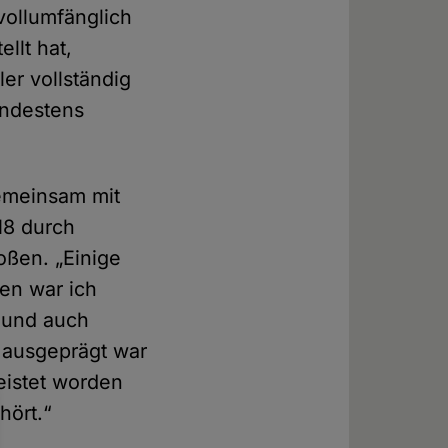
vollumfänglich
llt hat,
ler vollständig
mindestens
gemeinsam mit
18 durch
oßen. „Einige
ren war ich
t und auch
h ausgeprägt war
eistet worden
hört.“