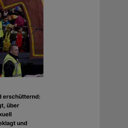
d erschütternd:
t, über
xuell
eklagt und