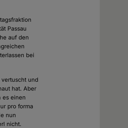
tagsfraktion
tät Passau
che auf den
ngreichen
terlassen bei
g vertuscht und
aut hat. Aber
n es einen
nur pro forma
ie nun
l nicht.