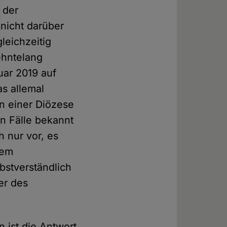
e der
nicht darüber
leichzeitig
zehntelang
uar 2019 auf
s allemal
in einer Diözese
en Fälle bekannt
h nur vor, es
nem
bstverständlich
er des
n ist die Antwort