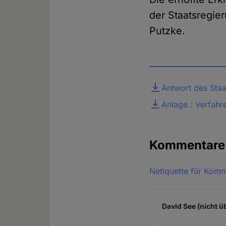
der Staatsregie
Putzke.
Datei
Antwort des Staa
Anlage.: Verfah
Kommentar
Netiquette für Kom
David See (nicht ü