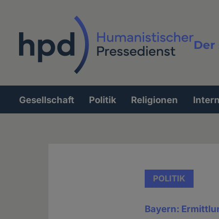
Direkt
zum
Inhalt
Der 
Vollt
Gesellschaft
Politik
Religionen
Inter
Hauptnavigation
POLITIK
Bayern: Ermittl