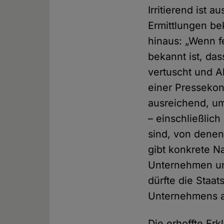
Irritierend ist 
Ermittlungen b
hinaus: „Wenn fe
bekannt ist, das
vertuscht und A
einer Pressekon
ausreichend, um
– einschließlic
sind, von denen 
gibt konkrete N
Unternehmen und
dürfte die Staa
Unternehmens a
Die erhoffte Erk