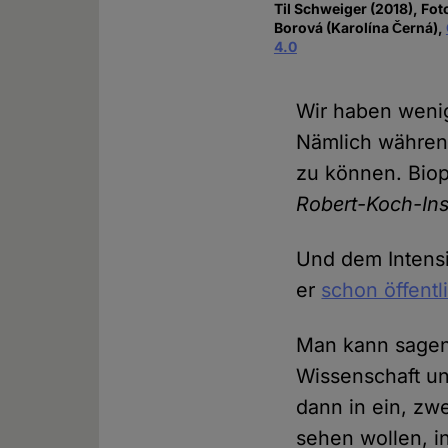
Til Schweiger (2018), Fot
Borová (Karolína Černá),
4.0
Wir haben weni
Nämlich während
zu können. Biop
Robert-Koch-Inst
Und dem Intens
er
schon öffent
Man kann sagen:
Wissenschaft un
dann in ein, zw
sehen wollen, i