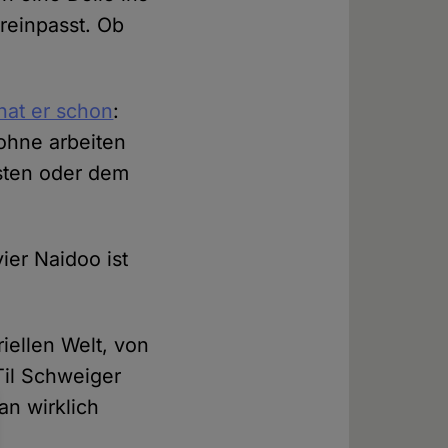
reinpasst. Ob
hat er schon
:
ohne arbeiten
sten oder dem
er Naidoo ist
iellen Welt, von
Til Schweiger
an wirklich