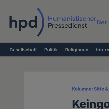
Direkt
zum
Inhalt
Der 
Vollt
Gesellschaft
Politik
Religionen
Inter
Hauptnavigation
Kolumne: Sitte 
Keingo