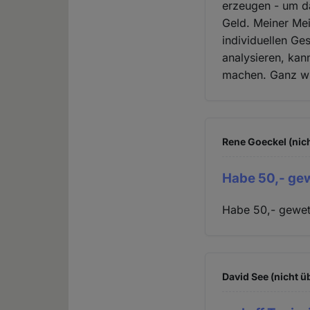
erzeugen - um da
Geld. Meiner Mei
individuellen G
analysieren, ka
machen. Ganz wi
Rene Goeckel (nich
Habe 50,- gew
Habe 50,- gewett
David See (nicht ü