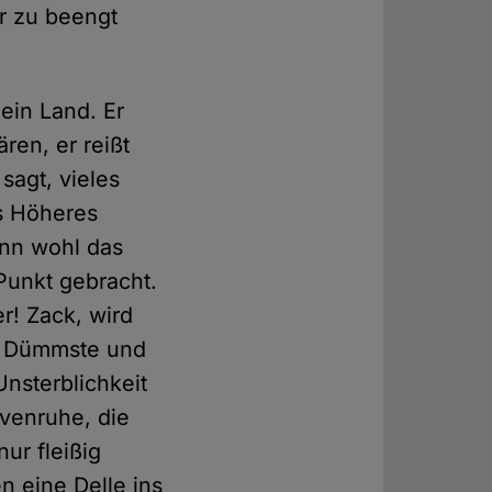
er zu beengt
ein Land. Er
ren, er reißt
sagt, vieles
s Höheres
ann wohl das
 Punkt gebracht.
r! Zack, wird
er Dümmste und
Unsterblichkeit
venruhe, die
ur fleißig
 eine Delle ins