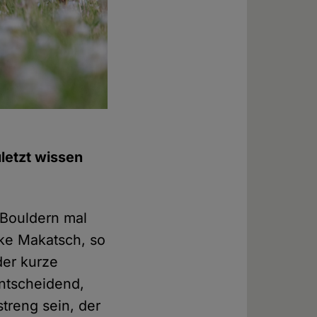
uletzt wissen
m Bouldern mal
ike Makatsch, so
der kurze
entscheidend,
treng sein, der