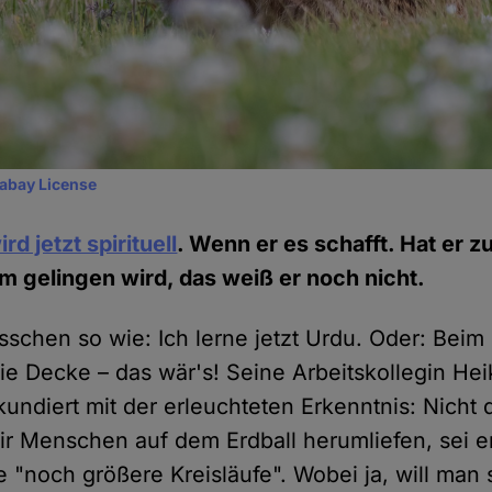
xabay License
ird jetzt spirituell
. Wenn er es schafft. Hat er z
hm gelingen wird, das weiß er noch nicht.
isschen so wie: Ich lerne jetzt Urdu. Oder: Bei
die Decke – das wär's! Seine Arbeitskollegin He
kundiert mit der erleuchteten Erkenntnis: Nicht 
ir Menschen auf dem Erdball herumliefen, sei 
 "noch größere Kreisläufe". Wobei ja, will man s