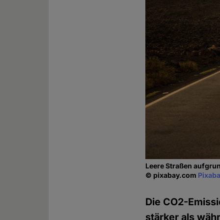
Leere Straßen aufgru
© pixabay.com
Pixaba
Die CO2-Emissio
stärker als wäh