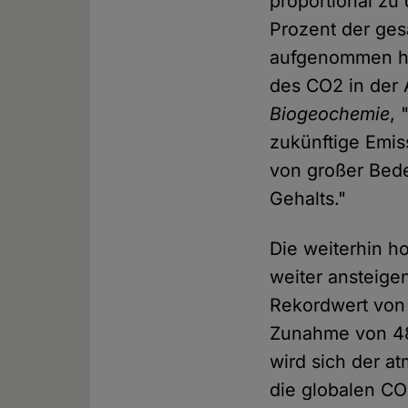
proportional zu
Prozent der ge
aufgenommen ha
des CO2 in der
Biogeochemie
, 
zukünftige Emi
von großer Bede
Gehalts."
Die weiterhin h
weiter ansteigen
Rekordwert von 
Zunahme von 48 
wird sich der a
die globalen CO