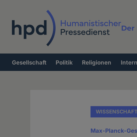
Direkt
zum
Inhalt
Der 
Vollt
Gesellschaft
Politik
Religionen
Inter
Hauptnavigation
WISSENSCHAF
Max-Planck-Gese