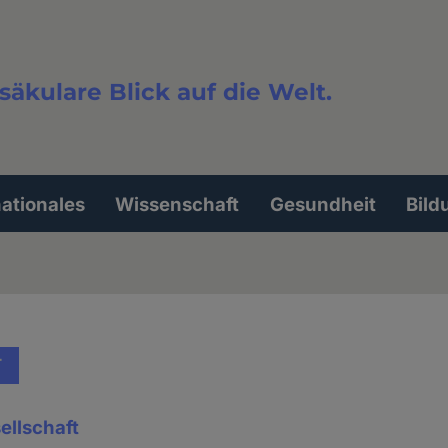
säkulare Blick auf die Welt.
extsuche
nationales
Wissenschaft
Gesundheit
Bild
T
llschaft