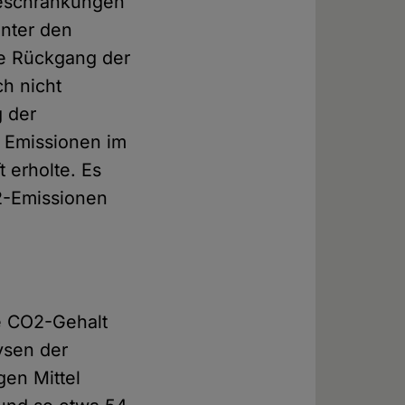
Beschränkungen
nter den
te Rückgang der
ch nicht
 der
e Emissionen im
t erholte. Es
O2-Emissionen
he CO2-Gehalt
ysen der
gen Mittel