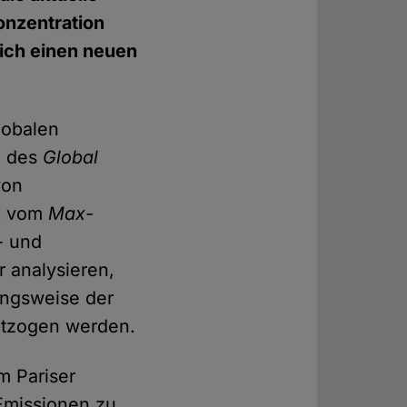
onzentration
lich einen neuen
lobalen
z des
Global
von
ck vom
Max-
- und
r analysieren,
ungsweise der
ntzogen werden.
m Pariser
Emissionen zu