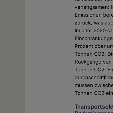
verlangsamen: I
Emissionen bere
zurück, was auc
Im Jahr 2020 sa
Einschränkunge
Prozent oder um
Tonnen CO2. Die
Rückgänge von 0
Tonnen CO2. Em
durchschnittlic
müssen zwischen
Tonnen CO2 ein
Transportsekt