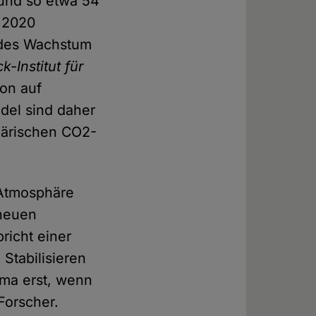
 und so etwa 54
 2020
 des Wachstum
-Institut für
ion auf
el sind daher
härischen CO2-
 Atmosphäre
 neuen
richt einer
Stabilisieren
ima erst, wenn
Forscher.