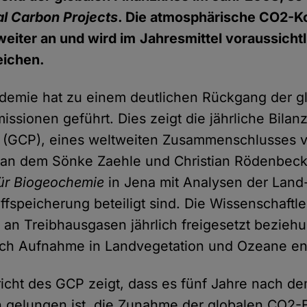
al Carbon Projects
. Die atmosphärische CO2-K
weiter an und wird im
Jahresmittel voraussicht
eichen.
demie hat zu einem deutlichen Rückgang der g
issionen geführt. Dies zeigt die jährliche Bilan
(GCP), eines weltweiten Zusammenschlusses 
, an dem Sönke Zaehle und Christian Rödenbe
 für Biogeochemie
in Jena mit Analysen der Land
fspeicherung beteiligt sind. Die Wissenschaftle
n Treibhausgasen jährlich freigesetzt bezieh
ch Aufnahme in Landvegetation und Ozeane e
icht des GCP zeigt, dass es fünf Jahre nach de
gelungen ist, die Zunahme der globalen CO2-