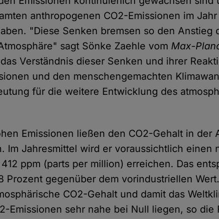
 den Emissionen kontinuierlich gewachsen sind
samten anthropogenen CO2-Emissionen im Jahr
ben. "Diese Senken bremsen so den Anstieg
 Atmosphäre" sagt Sönke Zaehle vom
Max-Planck
"das Verständnis dieser Senken und ihrer Reakt
ssionen und den menschengemachten Klimawand
utung für die weitere Entwicklung des atmosp
ohen Emissionen ließen den CO2-Gehalt in der
. Im Jahresmittel wird er voraussichtlich einen
412 ppm (parts per million) erreichen. Das entsp
Prozent gegenüber dem vorindustriellen Wert. 
tmosphärische CO2-Gehalt und damit das Weltkl
2-Emissionen sehr nahe bei Null liegen, so die 