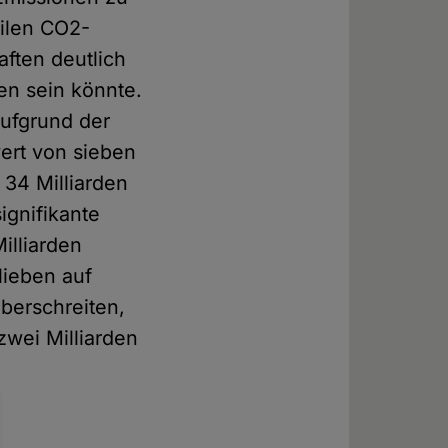
silen CO2-
ften deutlich
en sein könnte.
aufgrund der
rt von sieben
34 Milliarden
ignifikante
illiarden
ieben auf
überschreiten,
zwei Milliarden