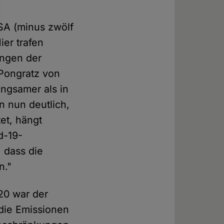
SA (minus zwölf
ier trafen
ungen der
Pongratz von
ngsamer als in
 nun deutlich,
tet, hängt
d-19-
 dass die
n."
20 war der
die Emissionen