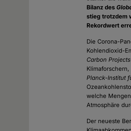
Bilanz des
Glob
stieg trotzdem 
Rekordwert err
Die Corona-Pan
Kohlendioxid-Em
Carbon Projects
Klimaforschern
Planck-Institut
Ozeankohlenstof
welche Mengen a
Atmosphäre dur
Der neueste Ber
Klimaabkommen 