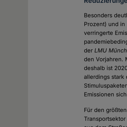
Reduzierung
Besonders deutl
Prozent) und in 
verringerte Emi
pandemiebeding
der
LMU Münch
den Vorjahren. 
deshalb ist 2020
allerdings star
Stimuluspaketen
Emissionen sic
Für den größten
Transportsektor