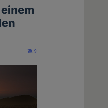
 einem
len
9