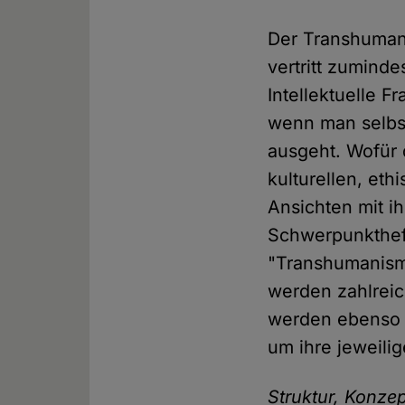
Der Transhumani
vertritt zumind
Intellektuelle F
wenn man selbst
ausgeht. Wofür
kulturellen, eth
Ansichten mit i
Schwerpunktheft
"Transhumanismu
werden zahlrei
werden ebenso 
um ihre jeweili
Struktur, Konze