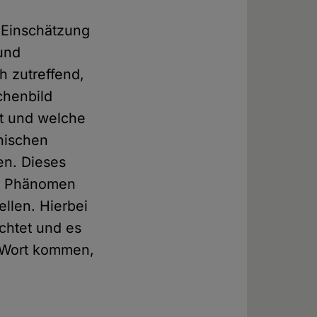
e Einschätzung
 und
h zutreffend,
chenbild
t und welche
phischen
en. Dieses
das Phänomen
llen. Hierbei
chtet und es
u Wort kommen,