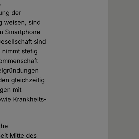
,
tung der
g weisen, sind
vom Smartphone
sellschaft sind
nimmt stetig
hkommenschaft
teigründungen
den gleichzeitig
ngen mit
owie Krankheits-
che
eit Mitte des