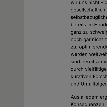
wir uns nicht –
gesellschaftlich
selbstbezüglich
bereits im Hand
ganz zu schweig
noch gar nicht
zu, optimierend
werden weltweit
sind bereits in 
durch vielfälti
kurativen Forsc
und Unfallfolge
Aus alledem erg
Konsequenzen, d