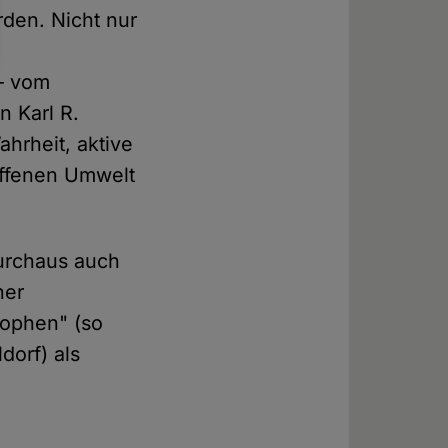
rden. Nicht nur
– vom
 Karl R.
ahrheit, aktive
offenen Umwelt
durchaus auch
ner
sophen" (so
dorf) als