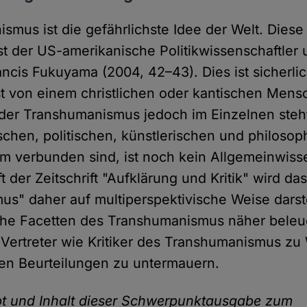
smus ist die gefährlichste Idee der Welt. Dies
est der US-amerikanische Politikwissenschaftler
rancis Fukuyama (2004, 42–43). Dies ist sicherlic
 von einem christlichen oder kantischen Mens
 der Transhumanismus jedoch im Einzelnen steh
ischen, politischen, künstlerischen und philoso
hm verbunden sind, ist noch kein Allgemeinwiss
 der Zeitschrift "Aufklärung und Kritik" wird 
s" daher auf multiperspektivische Weise darste
che Facetten des Transhumanismus näher beleu
Vertreter wie Kritiker des Transhumanismus z
gen Beurteilungen zu untermauern.
pt und Inhalt dieser Schwerpunktausgabe zum