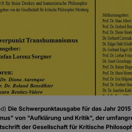
pd)
Die Schwerpunktausgabe für das Jahr 201
us" von "Aufklärung und Kritik", der umfangr
tschrift der Gesellschaft für Kritische Philoso