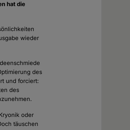
en hat die
önlichkeiten
Ausgabe wieder
 Ideenschmiede
 Optimierung des
t und forciert:
ten des
 anzunehmen.
 Kryonik oder
 Doch täuschen