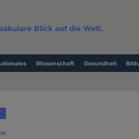
säkulare Blick auf die Welt.
extsuche
nationales
Wissenschaft
Gesundheit
Bild
T
us