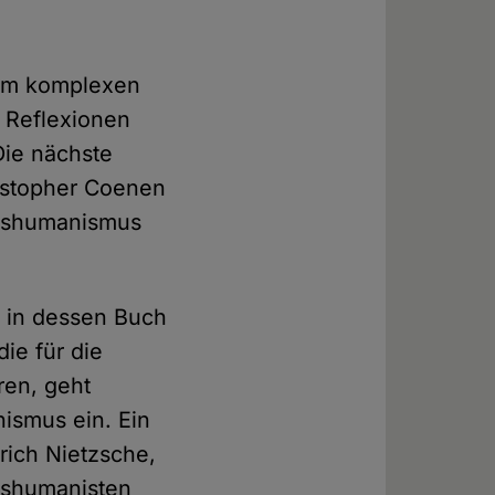
zum komplexen
 Reflexionen
Die nächste
ristopher Coenen
ranshumanismus
y in dessen Buch
ie für die
ren, geht
ismus ein. Ein
rich Nietzsche,
nshumanisten