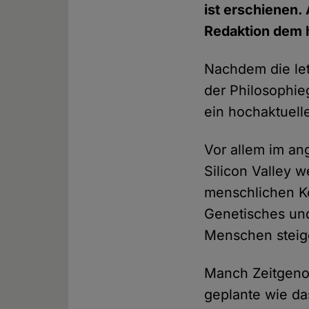
ist erschienen. 
Redaktion dem 
Nachdem die le
der Philosophi
ein hochaktuel
Vor allem im an
Silicon Valley w
menschlichen Kör
Genetisches und
Menschen steige
Manch Zeitgenos
geplante wie da