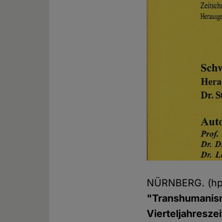
NÜRNBERG. (h
"Transhumanism
Vierteljahreszei