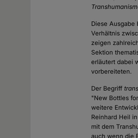
Transhumanism
Diese Ausgabe 
Verhältnis zwi
zeigen zahlreic
Sektion themati
erläutert dabei
vorbereiteten.
Der Begriff
tran
"New Bottles fo
weitere Entwick
Reinhard Heil i
mit dem Transhu
auch wenn die 