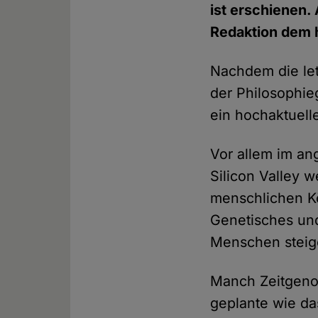
ist erschienen. 
Redaktion dem 
Nachdem die le
der Philosophi
ein hochaktuel
Vor allem im an
Silicon Valley w
menschlichen Kör
Genetisches und
Menschen steige
Manch Zeitgenos
geplante wie da