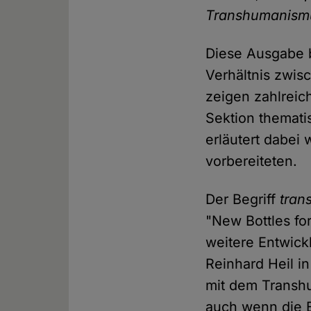
Transhumanism
Diese Ausgabe 
Verhältnis zwi
zeigen zahlreic
Sektion themati
erläutert dabei
vorbereiteten.
Der Begriff
tran
"New Bottles fo
weitere Entwick
Reinhard Heil i
mit dem Transhu
auch wenn die 