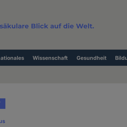
säkulare Blick auf die Welt.
extsuche
nationales
Wissenschaft
Gesundheit
Bild
T
us