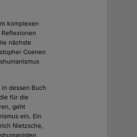
zum komplexen
 Reflexionen
Die nächste
ristopher Coenen
ranshumanismus
y in dessen Buch
ie für die
ren, geht
ismus ein. Ein
rich Nietzsche,
nshumanisten