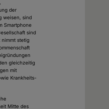
,
tung der
g weisen, sind
vom Smartphone
sellschaft sind
nimmt stetig
hkommenschaft
teigründungen
den gleichzeitig
ngen mit
owie Krankheits-
che
eit Mitte des