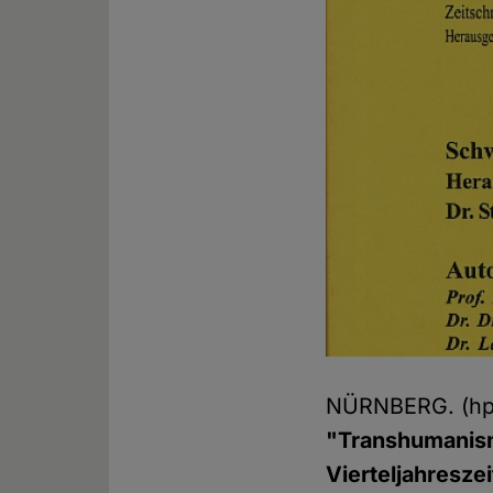
NÜRNBERG. (h
"Transhumanism
Vierteljahreszei