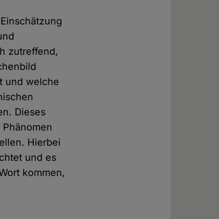
e Einschätzung
 und
h zutreffend,
chenbild
t und welche
phischen
en. Dieses
das Phänomen
llen. Hierbei
chtet und es
u Wort kommen,