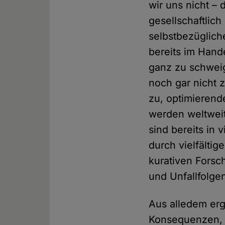
wir uns nicht –
gesellschaftlich
selbstbezüglich
bereits im Hand
ganz zu schweig
noch gar nicht
zu, optimierend
werden weltweit
sind bereits in 
durch vielfälti
kurativen Forsc
und Unfallfolge
Aus alledem erg
Konsequenzen, d