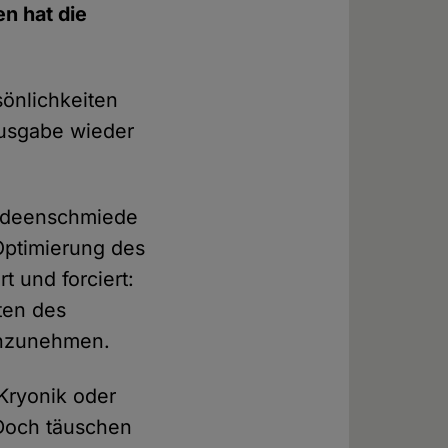
en hat die
önlichkeiten
Ausgabe wieder
 Ideenschmiede
 Optimierung des
t und forciert:
ten des
 anzunehmen.
 Kryonik oder
 Doch täuschen