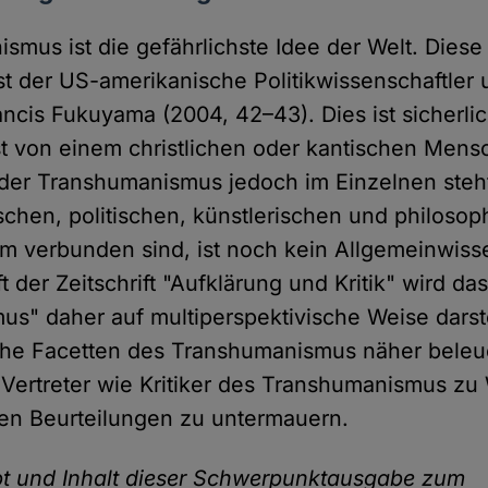
smus ist die gefährlichste Idee der Welt. Dies
est der US-amerikanische Politikwissenschaftler
rancis Fukuyama (2004, 42–43). Dies ist sicherlic
 von einem christlichen oder kantischen Mens
 der Transhumanismus jedoch im Einzelnen steh
ischen, politischen, künstlerischen und philoso
hm verbunden sind, ist noch kein Allgemeinwiss
 der Zeitschrift "Aufklärung und Kritik" wird 
s" daher auf multiperspektivische Weise darste
che Facetten des Transhumanismus näher beleu
Vertreter wie Kritiker des Transhumanismus z
gen Beurteilungen zu untermauern.
pt und Inhalt dieser Schwerpunktausgabe zum