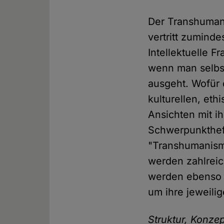
Der Transhumani
vertritt zumind
Intellektuelle F
wenn man selbst
ausgeht. Wofür
kulturellen, eth
Ansichten mit i
Schwerpunktheft
"Transhumanismu
werden zahlrei
werden ebenso 
um ihre jeweili
Struktur, Konze