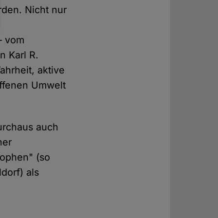
rden. Nicht nur
– vom
 Karl R.
ahrheit, aktive
offenen Umwelt
durchaus auch
ner
sophen" (so
dorf) als