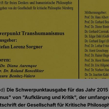
pd)
Die Schwerpunktausgabe für das Jahr 201
us" von "Aufklärung und Kritik", der umfangr
tschrift der Gesellschaft für Kritische Philoso