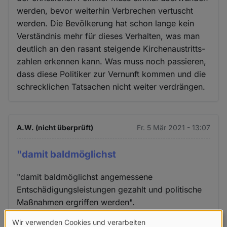
werden, bevor weiterhin Verbrechen vertuscht
werden. Die Bevölkerung hat schon lange kein
Verständnis mehr für dieses Verhalten, was man
deutlich an den rasant steigende Kirchenaustritts-
zahlen erkennen kann. Was muss noch passieren,
dass diese Politiker zur Vernunft kommen und die
schrecklichen Tatsachen nicht weiter verdrängen.
A.W. (nicht überprüft)
Fr. 5 Mär 2021 - 13:07
"damit baldmöglichst
"damit baldmöglichst angemessene
Entschädigungsleistungen gezahlt und politische
Maßnahmen ergriffen werden".
Das genügt nicht, ein Prozess, eine Verurteilung
Wir verwenden Cookies und verarbeiten