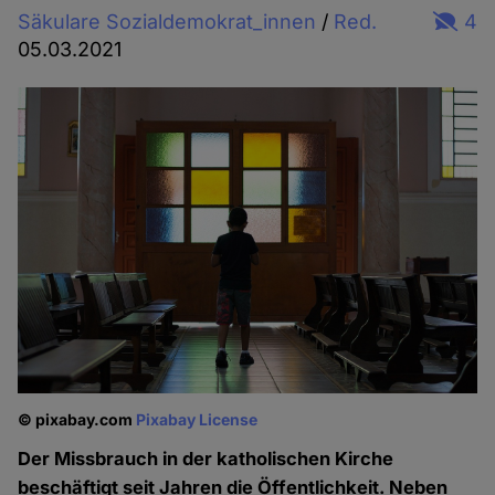
Säkulare Sozialdemokrat_innen
/
Red.
4
05.03.2021
© pixabay.com
Pixabay License
Der Missbrauch in der katholischen Kirche
beschäftigt seit Jahren die Öffentlichkeit. Neben