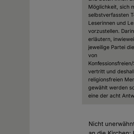
Möglichkeit, sich 
selbstverfassten 
Leserinnen und Le
vorzustellen. Darin
erläutern, inwiewei
jeweilige Partei di
von
Konfessionsfreien
vertritt und desha
religionsfreien M
gewählt werden soll
eine der acht Antw
Nicht unerwähnt
an die Kirchen: