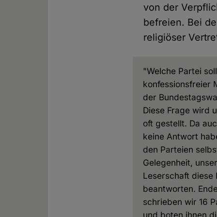
von der Verpfli
befreien. Bei d
religiöser Vertr
"Welche Partei soll
konfessionsfreier
der Bundestagswa
Diese Frage wird 
oft gestellt. Da au
keine Antwort hab
den Parteien selbs
Gelegenheit, unse
Leserschaft diese
beantworten. End
schrieben wir 16 P
und boten ihnen d