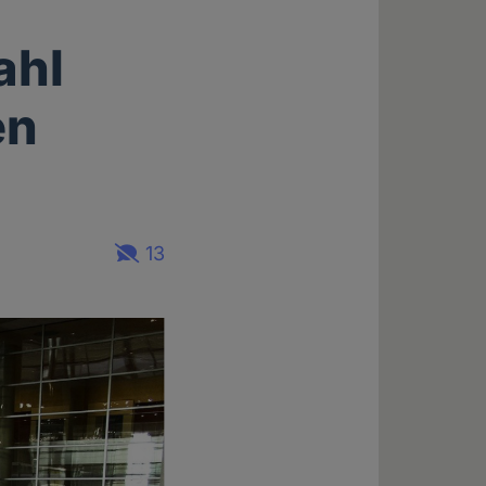
ahl
en
13