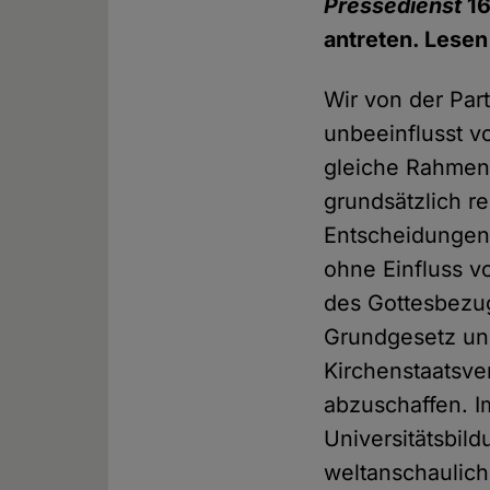
Pressedienst
16
antreten. Lesen
Wir von der Part
unbeeinflusst v
gleiche Rahmen
grundsätzlich re
Entscheidungen 
ohne Einfluss v
des Gottesbezug
Grundgesetz und
Kirchenstaatsve
abzuschaffen. I
Universitätsbil
weltanschaulich