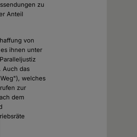
ngssendungen zu
er Anteil
haffung von
 es ihnen unter
aralleljustiz
. Auch das
er Weg"), welches
erufen zur
nach dem
d
riebsräte