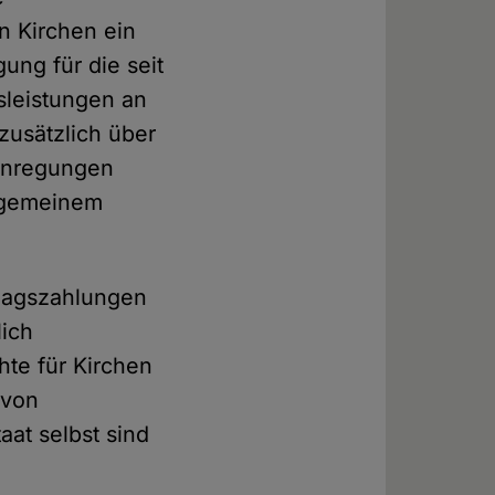
n Kirchen ein
ung für die seit
sleistungen an
zusätzlich über
 Anregungen
llgemeinem
hlagszahlungen
lich
te für Kirchen
 von
aat selbst sind