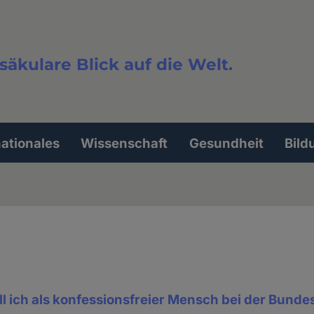
säkulare Blick auf die Welt.
extsuche
nationales
Wissenschaft
Gesundheit
Bild
ll ich als konfessionsfreier Mensch bei der Bund