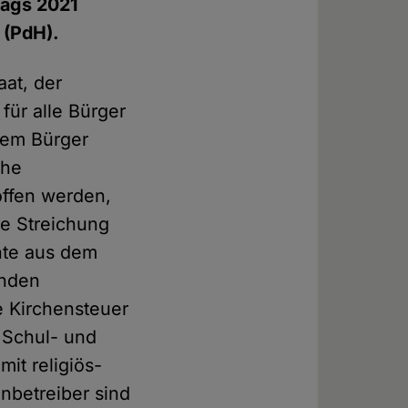
tags 2021
 (PdH).
aat, der
für alle Bürger
dem Bürger
che
offen werden,
ie Streichung
hte aus dem
enden
e Kirchensteuer
 Schul- und
it religiös-
nbetreiber sind