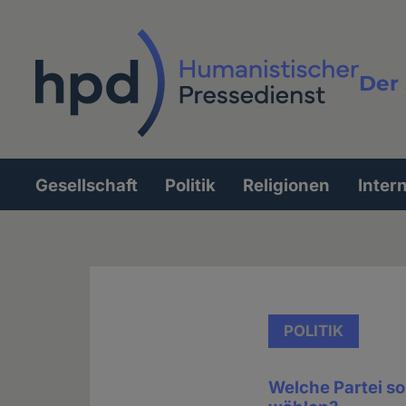
Direkt
zum
Inhalt
Der 
Vollt
Gesellschaft
Politik
Religionen
Inter
Hauptnavigation
POLITIK
Welche Partei so