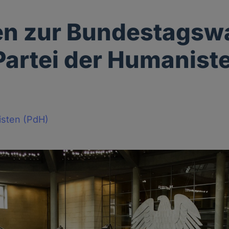
en zur Bundestagsw
Partei der Humanist
isten (PdH)