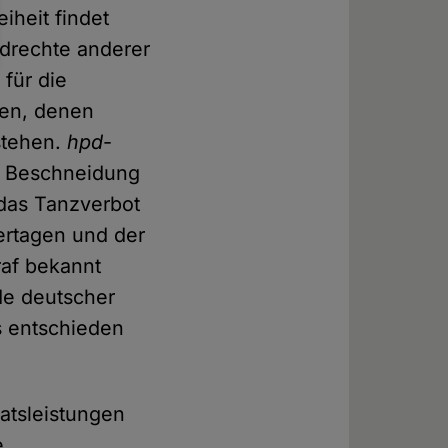
iheit findet
drechte anderer
 für die
ien, denen
stehen.
hpd
-
le Beschneidung
das Tanzverbot
ertagen und der
af bekannt
de deutscher
s entschieden
atsleistungen
e