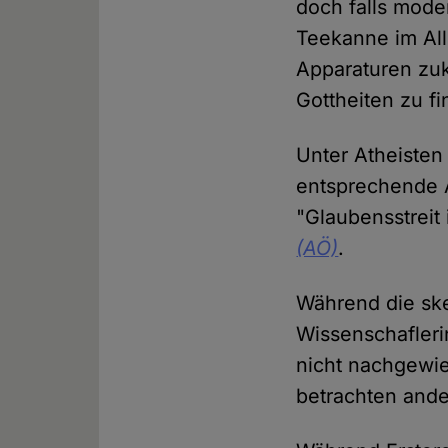
doch falls moder
Teekanne im Al
Apparaturen zuk
Gottheiten zu f
Unter Atheisten
entsprechende 
"Glaubensstreit
(AÖ)
.
Während die ske
Wissenschafleri
nicht nachgewie
betrachten ande