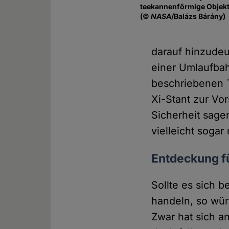
teekannenförmige Objekt
(©
NASA
/Balázs Bárány)
darauf hinzudeu
einer Umlaufbah
beschriebenen 
Xi-Stant zur Vo
Sicherheit sage
vielleicht soga
Entdeckung fü
Sollte es sich 
handeln, so wür
Zwar hat sich a