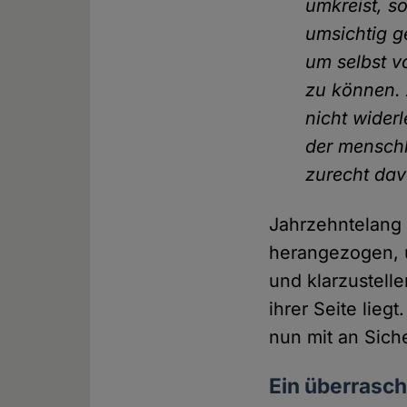
umkreist, s
umsichtig g
um selbst v
zu können. 
nicht wider
der menschl
zurecht dav
Jahrzehntelang 
herangezogen, u
und klarzustelle
ihrer Seite lie
nun mit an Sich
Ein überrasc