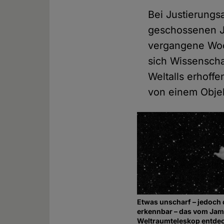
Bei Justierungs
geschossenen J
vergangene Woc
sich Wissenscha
Weltalls erhoff
von einem Obje
Etwas unscharf – jedoch 
erkennbar – das vom Ja
Weltraumteleskop entde