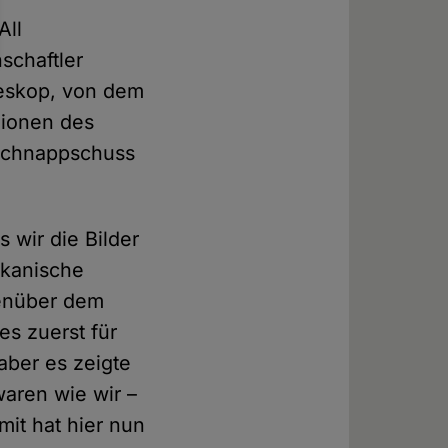
All
chaftler
eskop, von dem
gionen des
 Schnappschuss
s wir die Bilder
ikanische
genüber dem
es zuerst für
aber es zeigte
waren wie wir –
mit hat hier nun