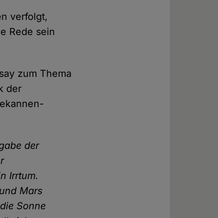
n verfolgt,
ie Rede sein
 Essay zum Thema
k der
Teekannen-
fgabe der
r
n Irrtum.
 und Mars
 die Sonne