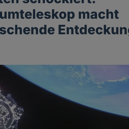
aumteleskop macht
aschende Entdeckun
g