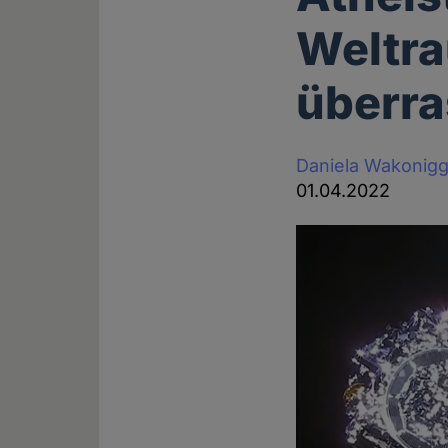
Weltr
überr
Daniela Wakonig
01.04.2022