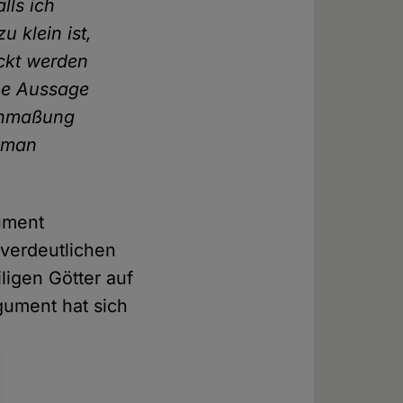
lls ich
 klein ist,
eckt werden
ine Aussage
 Anmaßung
e man
gument
 verdeutlichen
iligen Götter auf
gument hat sich