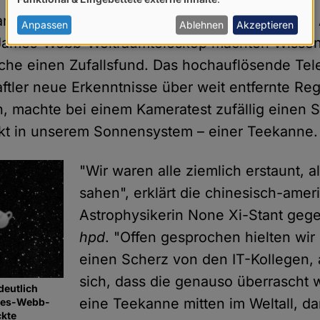
von
arbeiten am erst im vergangenen Dezember ins 
personenbezogenen
Anpassen
Ablehnen
Akzeptieren
ames-Webb-Weltraumteleskop machten Wissens
Daten
he einen Zufallsfund. Das hochauflösende Tel
und
ftler neue Erkenntnisse über weit entfernte Re
Cookies
en, machte bei einem Kameratest zufällig einen
kt in unserem Sonnensystem – einer Teekanne.
"Wir waren alle ziemlich erstaunt, al
sahen", erklärt die chinesisch-amer
Astrophysikerin None Xi-Stant ge
hpd
. "Offen gesprochen hielten wir 
einen Scherz von den IT-Kollegen, 
sich, dass die genauso überrascht 
deutlich
eine Teekanne mitten im Weltall, da
mes-Webb-
ckte