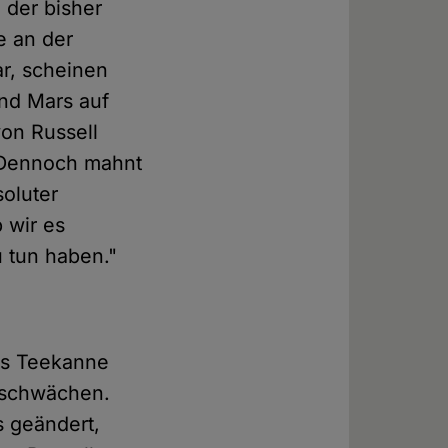
 der bisher
e an der
r, scheinen
nd Mars auf
von Russell
. Dennoch mahnt
soluter
 wir es
u tun haben."
lls Teekanne
v schwächen.
s geändert,