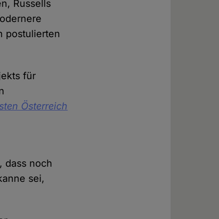
en, Russells
modernere
 postulierten
ekts für
n
sten Österreich
t, dass noch
kanne sei,