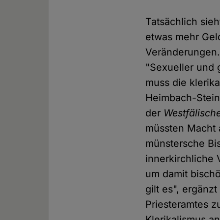
Tatsächlich sieh
etwas mehr Geld
Veränderungen. 
"Sexueller und 
muss die klerika
Heimbach-Steins,
der
Westfälisch
müssten Macht 
münstersche Bis
innerkirchliche 
um damit bischö
gilt es", ergän
Priesteramtes z
Klerikalismus a