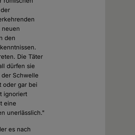
er römischen
 der
derkehrenden
s neuen
n den
ekenntnissen.
eten. Die Täter
ll dürfen sie
b der Schwelle
t oder gar bei
 ignoriert
t eine
n unerlässlich."
der es nach