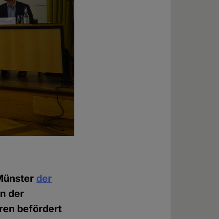
 Münster
der
in der
ren befördert