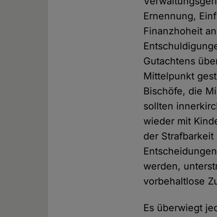
Verwaltungsgeric
Ernennung, Einf
Finanzhoheit an
Entschuldigunge
Gutachtens übe
Mittelpunkt ges
Bischöfe, die M
sollten innerkir
wieder mit Kind
der Strafbarkeit
Entscheidungen 
werden, unterst
vorbehaltlose Z
Es überwiegt je