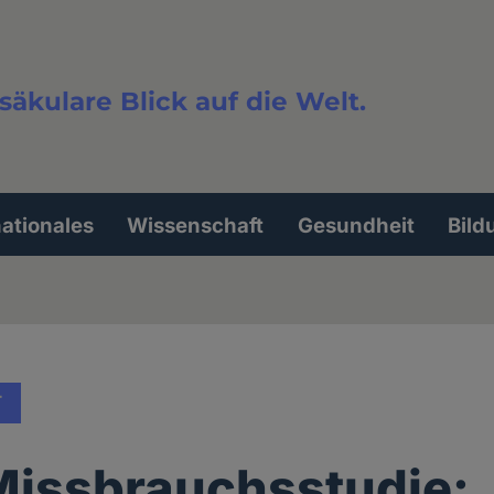
säkulare Blick auf die Welt.
extsuche
nationales
Wissenschaft
Gesundheit
Bild
T
issbrauchsstudie: