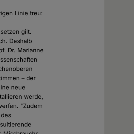
igen Linie treu:
setzen gilt.
ch. Deshalb
of. Dr. Marianne
wissenschaften
irchenoberen
timmen – der
eine neue
tallieren werde,
rwerfen. "Zudem
 des
sultierende
es Missbrauchs