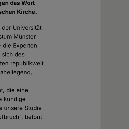
gen das Wort
ischen Kirche.
 der Universität
istum Münster
– die Experten
e sich des
ten republikweit
naheliegend,
, die eine
e kundige
s unsere Studie
fbruch", betont