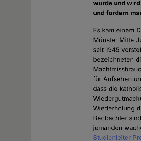
wurde und wird
und fordern mas
Es kam einem Do
Münster Mitte J
seit 1945 vorste
bezeichneten die
Machtmissbrauch
für Aufsehen u
dass die kathol
Wiedergutmachu
Wiederholung d
Beobachter sind
jemanden wachge
Studienleiter P