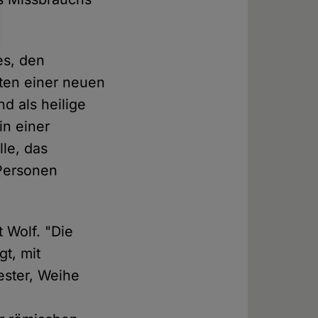
es, den
sten einer neuen
d als heilige
in einer
lle, das
 Personen
t Wolf. "Die
t, mit
ester, Weihe