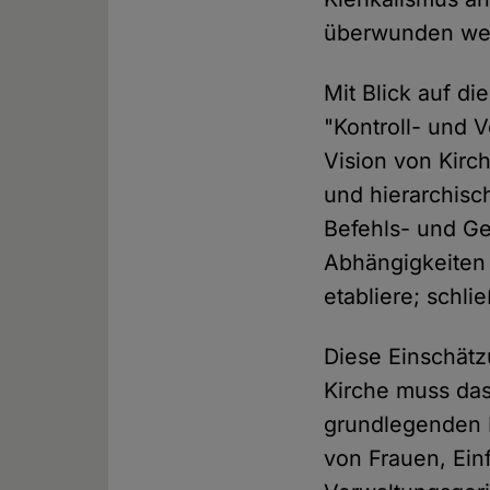
überwunden we
Mit Blick auf di
"Kontroll- und 
Vision von Kirc
und hierarchisc
Befehls- und Ge
Abhängigkeiten 
etabliere; schli
Diese Einschätz
Kirche muss das
grundlegenden R
von Frauen, Ein