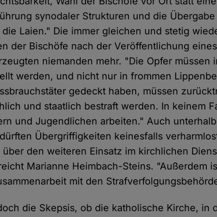
htsbarkeit, Wahl der Bischöfe vor Ort statt ein
ührung synodaler Strukturen und die Übergabe
 die Laien." Die immer gleichen und stetig wie
n der Bischöfe nach der Veröffentlichung eine
rzeugten niemanden mehr. "Die Opfer müssen i
tellt werden, und nicht nur in frommen Lippenb
issbrauchstäter gedeckt haben, müssen zurücktr
chlich und staatlich bestraft werden. In keinem Fa
ern und Jugendlichen arbeiten." Auch unterhal
 dürften Übergriffigkeiten keinesfalls verharmlos
über den weiteren Einsatz im kirchlichen Dienst
reicht Marianne Heimbach-Steins. "Außerdem is
usammenarbeit mit den Strafverfolgungsbehörde
doch die Skepsis, ob die katholische Kirche, in 