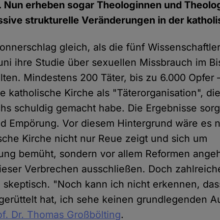
. Nun erheben sogar Theologinnen und Theolo
sive strukturelle Veränderungen in der kathol
nnerschlag gleich, als die fünf Wissenschaftler
uni ihre Studie über sexuellen Missbrauch im B
llten. Mindestens 200 Täter, bis zu 6.000 Opfer 
 katholische Kirche als "Täterorganisation", di
s schuldig gemacht habe. Die Ergebnisse sorg
nd Empörung. Vor diesem Hintergrund wäre es 
ische Kirche nicht nur Reue zeigt und sich um
ng bemüht, sondern vor allem Reformen angeht
ieser Verbrechen ausschließen. Doch zahlreich
 skeptisch. "Noch kann ich nicht erkennen, das
rüttelt hat, ich sehe keinen grundlegenden Au
rof. Dr. Thomas Großbölting
.