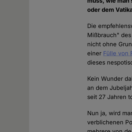
muss, wie man s
oder dem Vatik
Die empfehlens
Mißbrauch" des 
nicht ohne Grun
einer
Fülle von 
dieses nespotisc
Kein Wunder dah
an dem Jubeljah
seit 27 Jahren t
Nun ja, wird ma
verblichenen Po
mehrere von de