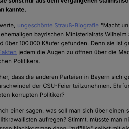
ie sonst nur aus dem vergangenen stalinistis
an kannte.
werte,
ungeschönte Strauß-Biografie
"Macht un
ehemaligen bayrischen Ministerialrats Wilhelm 
d über 100.000 Käufer gefunden. Denn sie ist g
Fakten
jedem die Augen zu öffnen über die Ma
hen Politikers.
er, dass die anderen Parteien in Bayern sich 
rschwindel der CSU-Feier teilzunehmen. Ehrfu
oten korrupten Politiker?
nch einer sagen, was soll man sich über einen 
litkrawallisten aufregen? Stimmt, müsste man n
ssen Nachkommen dann "zufällig" selbst mit e