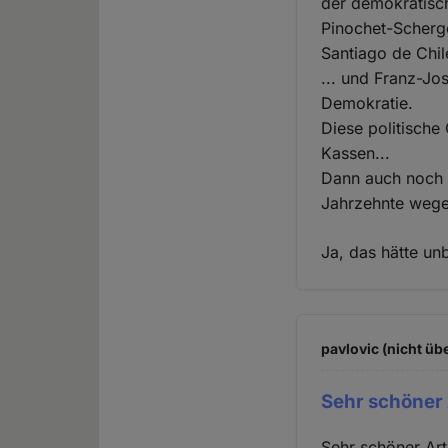
der demokratisch
Pinochet-Scherg
Santiago de Chil
... und Franz-Jo
Demokratie.
Diese politische
Kassen...
Dann auch noch 
Jahrzehnte wege
Ja, das hätte unb
pavlovic (nicht üb
Sehr schöner 
Sehr schöner Arti