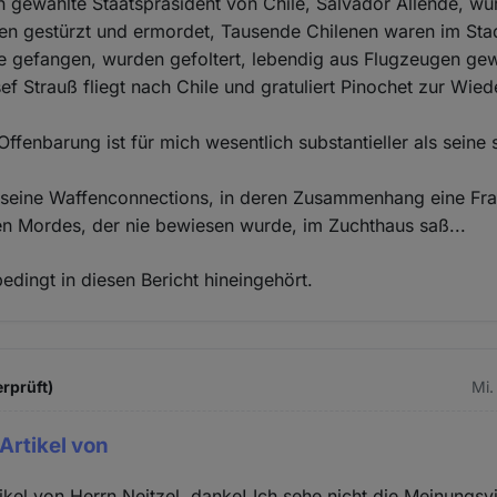
 gewählte Staatspräsident von Chile, Salvador Allende, w
en gestürzt und ermordet, Tausende Chilenen waren im Sta
e gefangen, wurden gefoltert, lebendig aus Flugzeugen ge
sef Strauß fliegt nach Chile und gratuliert Pinochet zur Wie
 Offenbarung ist für mich wesentlich substantieller als sein
seine Waffenconnections, in deren Zusammenhang eine Fra
n Mordes, der nie bewiesen wurde, im Zuchthaus saß...
edingt in diesen Bericht hineingehört.
erprüft)
Mi.
Artikel von
kel von Herrn Neitzel, danke! Ich sehe nicht die Meinungsvie