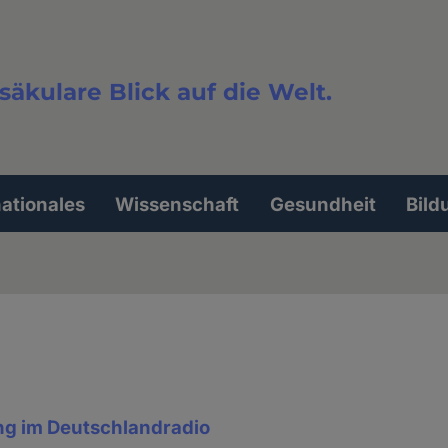
säkulare Blick auf die Welt.
extsuche
nationales
Wissenschaft
Gesundheit
Bild
g im Deutschlandradio