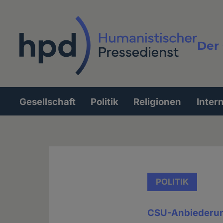
Direkt
zum
Inhalt
Der 
Vollt
Gesellschaft
Politik
Religionen
Inter
Hauptnavigation
POLITIK
CSU-Anbiederun