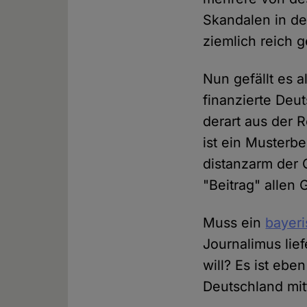
Skandalen in de
ziemlich reich g
Nun gefällt es 
finanzierte Deu
derart aus der R
ist ein Musterbe
distanzarm der 
"Beitrag" allen
Muss ein
bayer
Journalimus lie
will? Es ist ebe
Deutschland mit