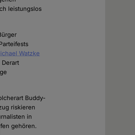
ch leistungslos
Bürger
arteifests
Michael Watzke
 Derart
ige
olcherart Buddy-
zug riskieren
rnalisten in
ufen gehören.