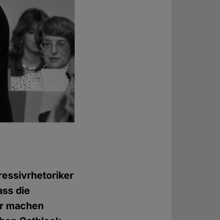
essivrhetoriker
ass die
er machen