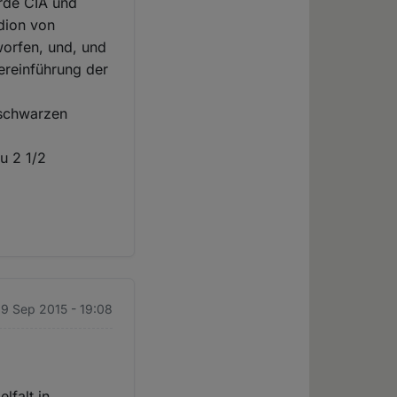
urde CIA und
dion von
worfen, und, und
dereinführung der
e schwarzen
u 2 1/2
 9 Sep 2015 - 19:08
lfalt in