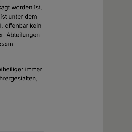
agt worden ist,
ist unter dem
, offenbar kein
en Abteilungen
iesem
iheiliger immer
hrergestalten,