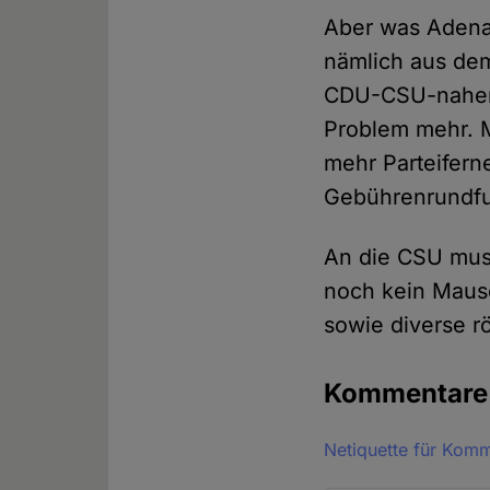
Aber was Adenau
nämlich aus dem
CDU-CSU-nahen I
Problem mehr. M
mehr Parteiferne
Gebührenrundf
An die CSU muss
noch kein Mauso
sowie diverse r
Kommentar
Netiquette für Kom