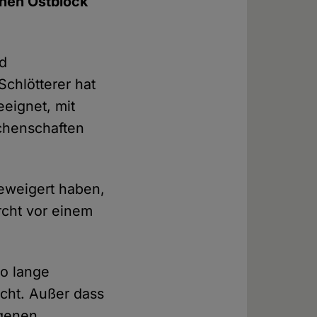
chen Ostblock
d
Schlötterer hat
eeignet, mit
chenschaften
geweigert haben,
rcht vor einem
so lange
icht. Außer dass
igenen