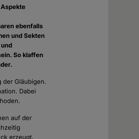
n Aspekte
aren ebenfalls
chen und Sekten
 und
ein. So klaffen
nder.
g der Gläubigen.
nation. Dabei
thoden.
hen auf der
hzeitig
ück erzeugt.