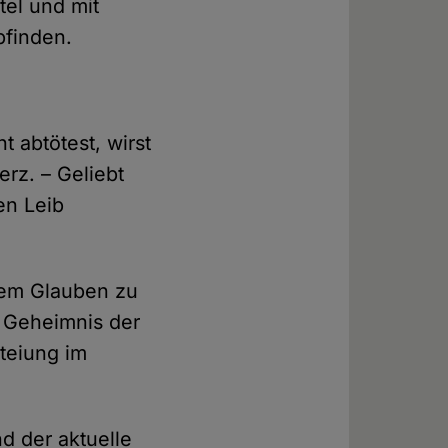
el und mit
pfinden.
 abtötest, wirst
rz. – Geliebt
en Leib
dem Glauben zu
s Geheimnis der
steiung im
d der aktuelle