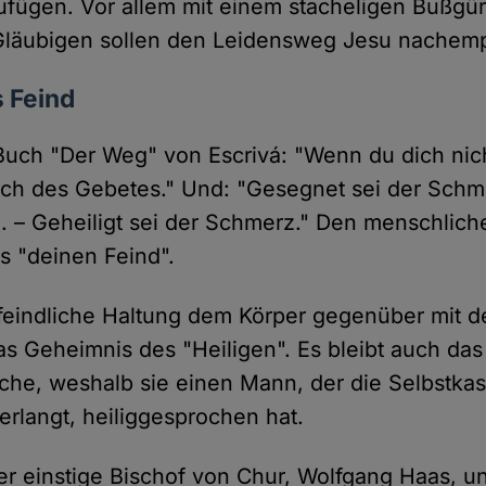
ügen. Vor allem mit einem stacheligen Bußgürt
 Gläubigen sollen den Leidensweg Jesu nachem
s Feind
Buch "Der Weg" von Escrivá: "Wenn du dich nicht
ch des Gebetes." Und: "Gesegnet sei der Schme
. – Geheiligt sei der Schmerz." Den menschlich
ls "deinen Feind".
 feindliche Haltung dem Körper gegenüber mit 
 das Geheimnis des "Heiligen". Es bleibt auch da
rche, weshalb sie einen Mann, der die Selbstka
rlangt, heiliggesprochen hat.
er einstige Bischof von Chur, Wolfgang Haas, un