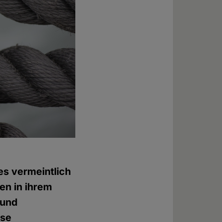
es vermeintlich
ben in ihrem
 und
öse