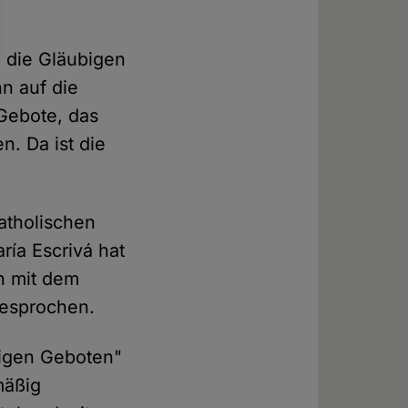
m die Gläubigen
n auf die
 Gebote, das
n. Da ist die
katholischen
ría Escrivá hat
n mit dem
gesprochen.
iligen Geboten"
mäßig