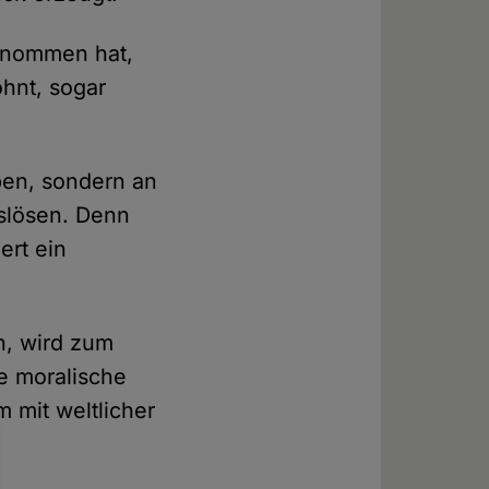
genommen hat,
ohnt, sogar
ben, sondern an
slösen. Denn
ert ein
n, wird zum
e moralische
 mit weltlicher