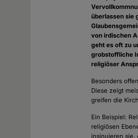
Vervollkommnung
überlassen sie 
Glaubensgemein
von irdischen A
geht es oft zu
grobstoffliche 
religiöser Ansp
Besonders offen
Diese zeigt meis
greifen die Kir
Ein Beispiel: R
religiösen Eben
insinuieren sie,