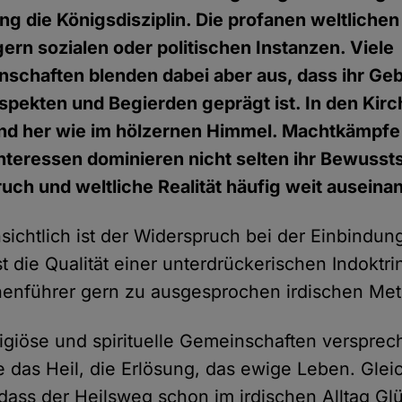
 die Königsdisziplin. Die profanen weltliche
gern sozialen oder politischen Instanzen. Viele
schaften blenden dabei aber aus, dass ihr Geb
spekten und Begierden geprägt ist. In den Kir
 und her wie im hölzernen Himmel. Machtkämpfe
Interessen dominieren nicht selten ihr Bewussts
ruch und weltliche Realität häufig weit auseina
sichtlich ist der Widerspruch bei der Einbindun
t die Qualität einer unterdrückerischen Indoktri
chenführer gern zu ausgesprochen irdischen Me
eligiöse und spirituelle Gemeinschaften versprec
e das Heil, die Erlösung, das ewige Leben. Gleic
 dass der Heilsweg schon im irdischen Alltag Gl