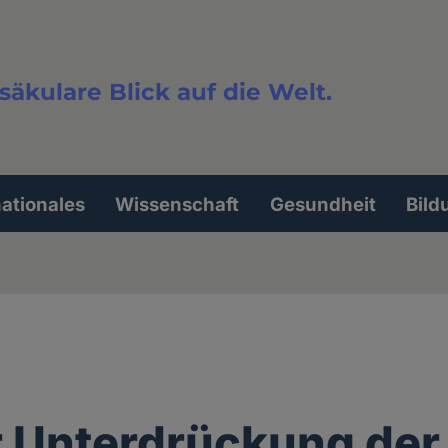
säkulare Blick auf die Welt.
extsuche
nationales
Wissenschaft
Gesundheit
Bild
r Unterdrückung der