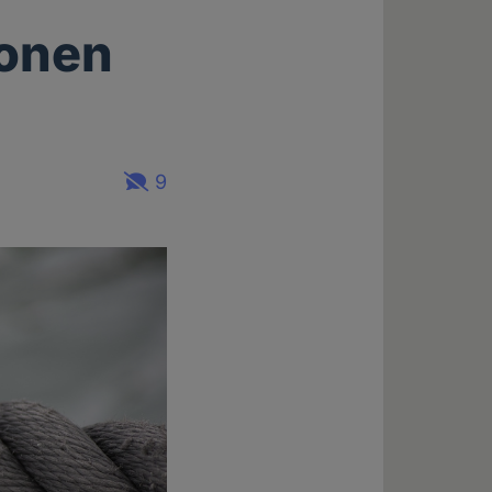
ionen
9