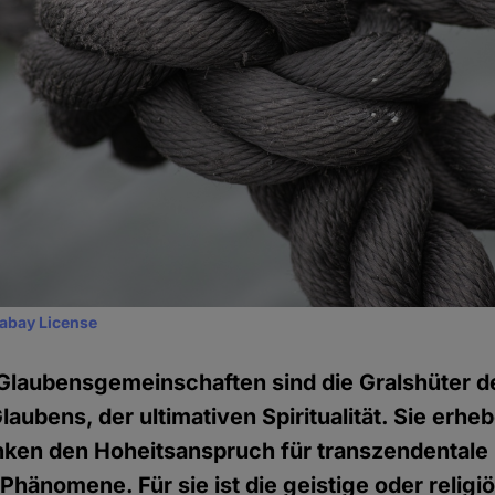
xabay License
Glaubensgemeinschaften sind die Gralshüter d
aubens, der ultimativen Spiritualität. Sie erhe
nken den Hoheitsanspruch für transzendentale
hänomene. Für sie ist die geistige oder religi