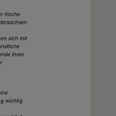
er Kirche
iedersachsen
en sich mit
ristliche
ende ihren
r
eine
ng wichtig