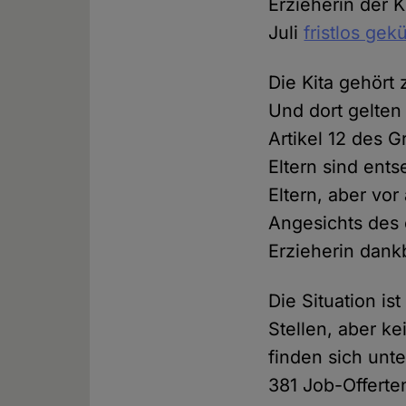
Erzieherin der 
Juli
fristlos gek
Die Kita gehört
Und dort gelten
Artikel 12 des G
Eltern sind ents
Eltern, aber vo
Angesichts des 
Erzieherin dank
Die Situation is
Stellen, aber k
finden sich unt
381 Job-Offerten