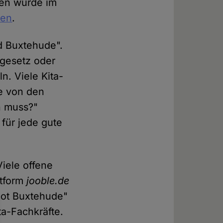
sen wurde im
ten
.
d Buxtehude".
sgesetz oder
n. Viele Kita-
ie von den
n muss?"
für jede gute
Viele offene
ttform
jooble.de
bot Buxtehude"
ta-Fachkräfte.