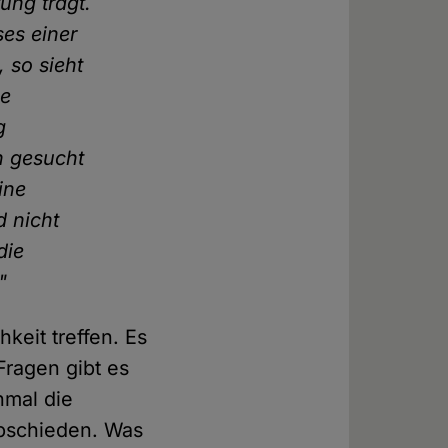
ung trägt.
ses einer
 so sieht
se
g
h gesucht
ine
d nicht
die
"
hkeit treffen. Es
 Fragen gibt es
nmal die
abschieden. Was