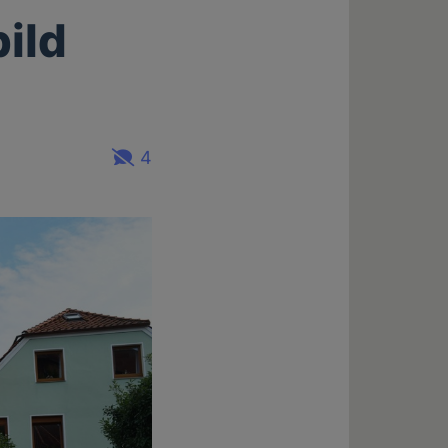
ild
4