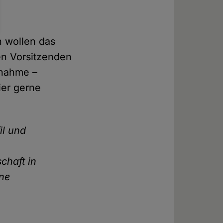
rn wollen das
en Vorsitzenden
gnahme –
ier gerne
il und
schaft in
ine