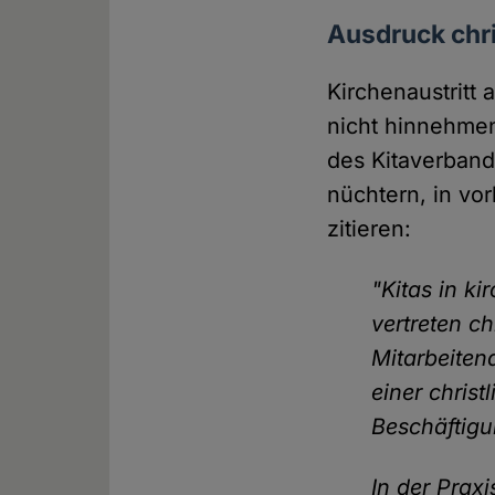
Ausdruck chri
Kirchenaustritt 
nicht hinnehme
des Kitaverband
nüchtern, in vo
zitieren:
"Kitas in ki
vertreten c
Mitarbeitend
einer chris
Beschäftigu
In der Prax