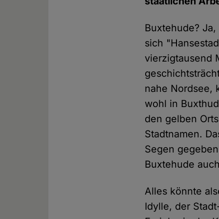
staatlichen Arb
Buxtehude? Ja, 
sich "Hansestad
vierzigtausend 
geschichtsträch
nahe Nordsee, k
wohl in Buxthud
den gelben Orts
Stadtnamen. D
Segen gegeben.
Buxtehude auch 
Alles könnte al
Idylle, der Stad