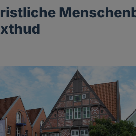
ristliche Menschenb
uxthud