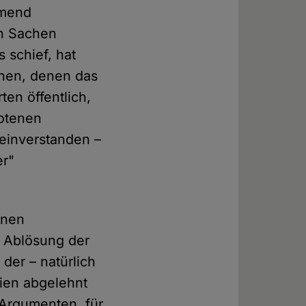
hmend
in Sachen
 schief, hat
rchen, denen das
en öffentlich,
botenen
 einverstanden –
er"
inen
r Ablösung der
der – natürlich
ien abgelehnt
 Argumenten, für