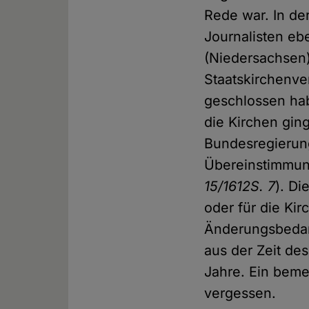
Rede war. In der
Journalisten eb
(Niedersachsen)
Staatskirchenve
geschlossen ha
die Kirchen gin
Bundesregierung
Übereinstimmun
15/1612S. 7
). Di
oder für die Kir
Änderungsbedarf
aus der Zeit de
Jahre. Ein beme
vergessen.