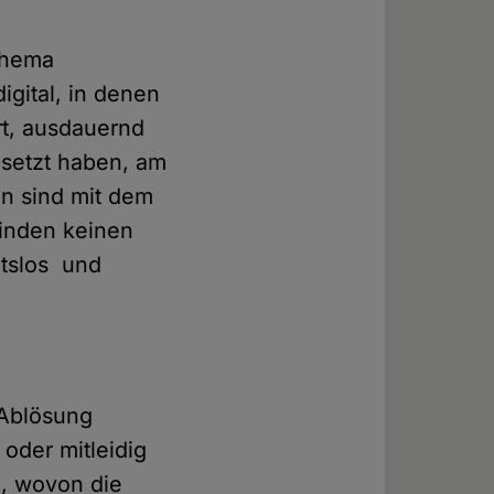
 Thema
igital, in denen
rt, ausdauernd
setzt haben, am
en sind mit dem
finden keinen
htslos und
 Ablösung
 oder mitleidig
, wovon die