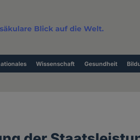
säkulare Blick auf die Welt.
extsuche
nationales
Wissenschaft
Gesundheit
Bild
ng der Staatsleistu