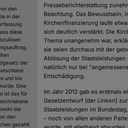
Presseberichterstattung zune
von den
Beachtung. Das Bewusstsein, 
de in der
Kirchenfinanzierung laufe etwas
erfassung
sich deutlich verstärkt. Die Ki
dass diese
abzulösen
Thema unangenehm war, erklärt
ungsauftrag,
sie seien durchaus mit der ge
iten
Ablösung der Staatsleistungen
ndgesetz der
natürlich nur bei "angemessen
eutschland
Entschädigung.
e und bis
 wurde. Eine
Im Jahr 2012 gab es erstmals e
 ist das für
Gesetzentwurf (der Linken) zu
eschriebene
bwohl die
Staatsleistungen im Bundestag, 
von den
– noch von allen anderen Parte
rchen gezahlt
wurde, mit allerhand absurden