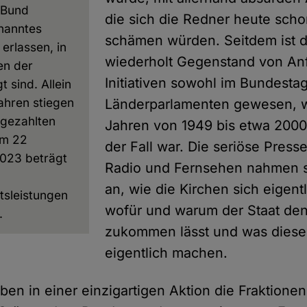
 Bund
die sich die Redner heute scho
nanntes
schämen würden. Seitdem ist 
erlassen, in
wiederholt Gegenstand von An
en der
Initiativen sowohl im Bundesta
 sind. Allein
Jahren stiegen
Länderparlamenten gewesen, w
 gezahlten
Jahren von 1949 bis etwa 2000
um 22
der Fall war. Die seriöse Pres
2023 beträgt
Radio und Fernsehen nahmen s
an, wie die Kirchen sich eigentl
atsleistungen
wofür und warum der Staat den
.
zukommen lässt und was diese
eigentlich machen.
ben in einer einzigartigen Aktion die Fraktionen