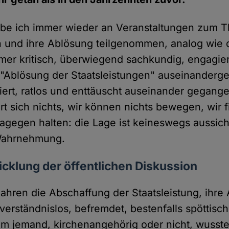
 habe ich immer wieder an Veranstaltungen zum
n und ihre Ablösung teilgenommen, analog wie d
hmer kritisch, überwiegend sachkundig, engagie
"Ablösung der Staatsleistungen" auseinanderge
riert, ratlos und enttäuscht auseinander gegang
hrt sich nichts, wir können nichts bewegen, wir 
 dagegen halten: die Lage ist keineswegs aussic
 Wahrnehmung.
icklung der öffentlichen Diskussion
Jahren die Abschaffung der Staatsleistung, ihre
verständnislos, befremdet, bestenfalls spöttisch
m jemand, kirchenangehörig oder nicht, wusste