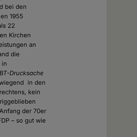
nd bei den
hen 1955
als 22
hen Kirchen
eistungen an
and die
 in
BT-Drucksache
erwiegend in den
 rechtens, kein
riggeblieben
 Anfang der 70er
FDP – so gut wie