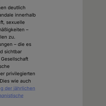
hen deutlich
andale innerhalb
ft, sexuelle
mäßigkeiten –
len zu.
ungen – die es
d sichtbar
 Gesellschaft
ische
r privilegierten
 Dies wie auch
g der jährlichen
anistische