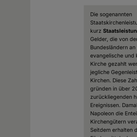
Die sogenannten
Staatskirchenleis
kurz
Staatsleistu
Gelder, die von de
Bundesländern an 
evangelische und 
Kirche gezahlt we
jegliche Gegenleis
Kirchen. Diese Za
gründen in über 2
zurückliegenden h
Ereignissen. Damal
Napoleon die Ente
Kirchengütern vera
Seitdem erhalten d