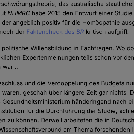
rschwörungstheorie, das australische staatliche
tut
NHMRC
habe 2015 den Entwurf einer Studie
 der angeblich positiv für die Homöopathie ausg
 noch der
Faktencheck des
BR
kritisch aufgriff.
 politische Willensbildung in Fachfragen. Wo d
rklichen Expertenmeinungen teils schon vor de
n war …
schluss und die Verdoppelung des Budgets nun
 waren, geschah über längere Zeit gar nichts
s Gesundheitsministerium händeringend nach ei
stitution für die Durchführung der Studie, schi
n zu können. Derweil arbeiteten die in Deutsc
 Wissenschaftsverbund am Thema forschenden In