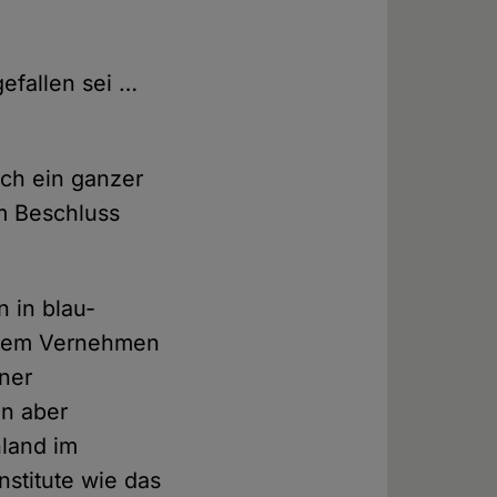
efallen sei …
och ein ganzer
m Beschluss
 in blau-
. Dem Vernehmen
ner
en aber
hland im
stitute wie das