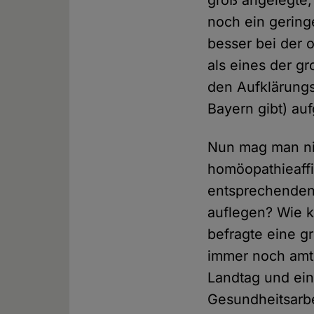
groß angelegte,
noch ein gering
besser bei der 
als eines der gr
den Aufklärungs
Bayern gibt) au
Nun mag man nic
homöopathieaffi
entsprechenden 
auflegen? Wie 
befragte eine g
immer noch amt
Landtag und ei
Gesundheitsarbe