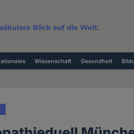
säkulare Blick auf die Welt.
extsuche
nationales
Wissenschaft
Gesundheit
Bild
T
pathieduell Münche