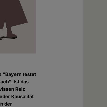
s "Bayern testet
ach". Ist das
wissen Reiz
eder Kausalität
in der