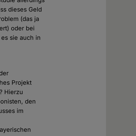
tudie allerdings
ass dieses Geld
roblem (das ja
ert) oder bei
es sie auch in
der
hes Projekt
? Hierzu
gonisten, den
usses im
bayerischen