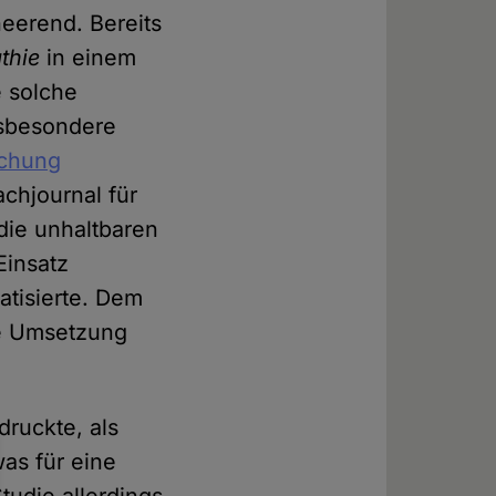
heerend. Bereits
thie
in einem
e solche
nsbesondere
uchung
chjournal für
 die unhaltbaren
Einsatz
matisierte. Dem
e Umsetzung
druckte, als
as für eine