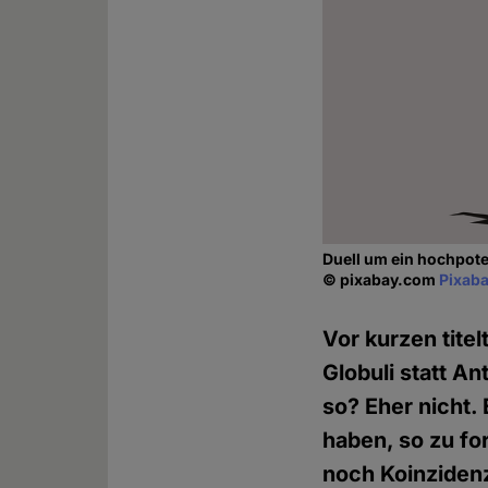
Duell um ein hochpote
© pixabay.com
Pixaba
Vor kurzen tite
Globuli statt A
so? Eher nicht.
haben, so zu fo
noch Koinzidenz