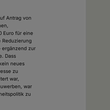
uf Antrag von
nen,
 Euro für eine
ie Reduzierung
o ergänzend zur
e. Dass
 kein neues
resse zu
ert war,
nzuwerben, war
eitspolitik zu