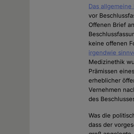
Das allgemeine 
vor Beschlussfa
Offenen Brief a
Beschlussfassun
keine offenen 
irgendwie sinnv
Medizinethik w
Prämissen eines
erheblicher öffe
Vernehmen nach
des Beschlusses
Was die politisc
dass der vorges