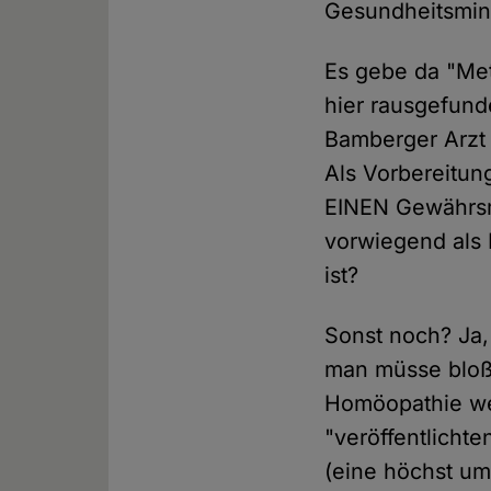
Gesundheitsmini
Es gebe da "Met
hier rausgefund
Bamberger Arzt
Als Vorbereitun
EINEN Gewährsm
vorwiegend als 
ist?
Sonst noch? Ja
man müsse bloß 
Homöopathie wer
"veröffentlicht
(eine höchst ums