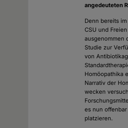
angedeuteten R
Denn bereits im
CSU und Freien 
ausgenommen de
Studie zur Verf
von Antibiotika
Standardtherapi
Homöopathika ein
Narrativ der Ho
wecken versucht
Forschungsmitte
es nun offenbar
platzieren.